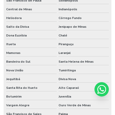
São Francisco de Paula
Silvianópolis
Central de Minas
Indianópolis
Heliodora
Córrego Fundo
Salto da Divisa
Jenipapo de Minas
Dona Euzébia
Chalé
Itueta
Piranguçu
Mamonas
Laranjal
Bandeira do Sul
Santa Helena de Minas
Nova União
Tumiritinga
Jequitibá
Divisa Nova
Santa Rita do Itueto
Alto Caparaó
Botumirim
Juvenília
Vargem Alegre
Ouro Verde de Minas
São Francisco de Sales
Palma