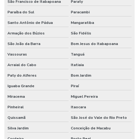
São Francisco de Itabapoana
Paraty
Projeto de segurança contra incêndio e pânico
Paraíba do Sul
Paracambi
Projeto de sistema de combate a incêndio
Santo Antônio de Pádua
Mangaratiba
Projeto de sprinkler
Armação dos Búzios
São Fidélis
Projeto técnico corpo de bombeiros
São João da Barra
Bom Jesus do Itabapoana
Vassouras
Tanguá
Projeto de terraplanagem valor
Arraial do Cabo
Itatiaia
Projeto de terraplenagem
Paty do Alferes
Bom Jardim
Projeto de tubulação industrial
Iguaba Grande
Piraí
Projetos de prevenção de incêndio
Miracema
Miguel Pereira
Reuso de água industrial
Pinheiral
Itaocara
Reuso da água indústria
Quissamã
São José do Vale do Rio Preto
Reuso da água na indústria de alimentos
Silva Jardim
Conceição de Macabu
Sdai sistema de detecção e alarme de incêndio
Cordeiro
Porto Real