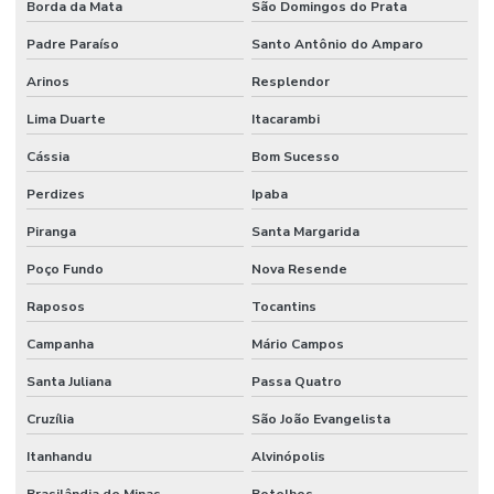
Borda da Mata
São Domingos do Prata
Padre Paraíso
Santo Antônio do Amparo
Arinos
Resplendor
Lima Duarte
Itacarambi
Cássia
Bom Sucesso
Perdizes
Ipaba
Piranga
Santa Margarida
Poço Fundo
Nova Resende
Raposos
Tocantins
Campanha
Mário Campos
Santa Juliana
Passa Quatro
Cruzília
São João Evangelista
Itanhandu
Alvinópolis
Brasilândia de Minas
Botelhos