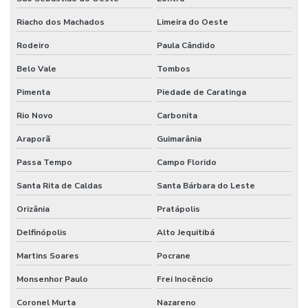
Riacho dos Machados
Limeira do Oeste
Rodeiro
Paula Cândido
Belo Vale
Tombos
Pimenta
Piedade de Caratinga
Rio Novo
Carbonita
Araporã
Guimarânia
Passa Tempo
Campo Florido
Santa Rita de Caldas
Santa Bárbara do Leste
Orizânia
Pratápolis
Delfinópolis
Alto Jequitibá
Martins Soares
Pocrane
Monsenhor Paulo
Frei Inocêncio
Coronel Murta
Nazareno