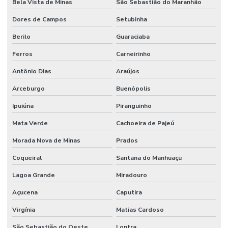
Bela Vista de Minas
São Sebastião do Maranhão
Dores de Campos
Setubinha
Berilo
Guaraciaba
Ferros
Carneirinho
Antônio Dias
Araújos
Arceburgo
Buenópolis
Ipuiúna
Piranguinho
Mata Verde
Cachoeira de Pajeú
Morada Nova de Minas
Prados
Coqueiral
Santana do Manhuaçu
Lagoa Grande
Miradouro
Açucena
Caputira
Virgínia
Matias Cardoso
São Sebastião do Oeste
Lontra