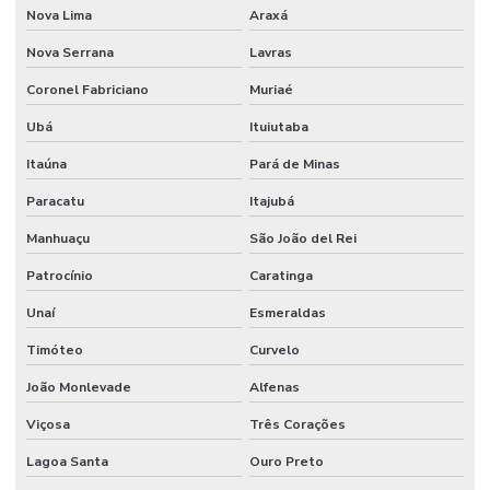
Nova Lima
Araxá
Sistema detecção de incêndio
Nova Serrana
Lavras
Sistema de detecção de incêndio por aspiração
Coronel Fabriciano
Muriaé
Sistema de detecção de incêndio preços
Ubá
Ituiutaba
Sistema de hidrantes para combate a incêndio
Itaúna
Pará de Minas
Sistema de hidrantes contra incêndios
Paracatu
Itajubá
Sistema de hidrantes e sprinklers
Manhuaçu
São João del Rei
Sistema de iluminação de emergência
Patrocínio
Caratinga
Sistema contra incêndio bombas
Unaí
Esmeraldas
Sistema de incêndio empresa
Timóteo
Curvelo
Sistema de incêndio endereçável
João Monlevade
Alfenas
Sistema contra incêndio hidrantes
Viçosa
Três Corações
Lagoa Santa
Ouro Preto
Sistema contra incêndio hidráulico