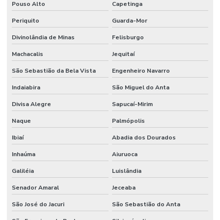
Pouso Alto
Capetinga
Periquito
Guarda-Mor
Divinolândia de Minas
Felisburgo
Machacalis
Jequitaí
São Sebastião da Bela Vista
Engenheiro Navarro
Indaiabira
São Miguel do Anta
Divisa Alegre
Sapucaí-Mirim
Naque
Palmópolis
Ibiaí
Abadia dos Dourados
Inhaúma
Aiuruoca
Galiléia
Luislândia
Senador Amaral
Jeceaba
São José do Jacuri
São Sebastião do Anta