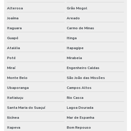
Alterosa
Grão Mogol
Joaíma
Areado
Itaguara
Carmo de Minas
Guapé
Itinga
Ataléia
Itapagipe
Poté
Mirabela
Miraí
Engenheiro Caldas
Monte Belo
São João das Missões
Ubaporanga
Campos Altos
Itatiaiuçu
Rio Casca
Santa Maria do Suaçuí
Lagoa Dourada
Ilicínea
Mar de Espanha
Itapeva
Bom Repouso