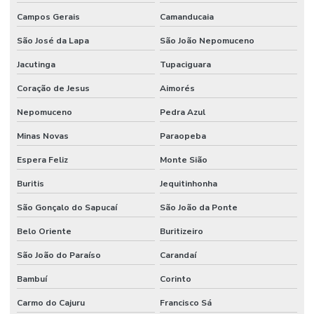
Campos Gerais
Camanducaia
São José da Lapa
São João Nepomuceno
Jacutinga
Tupaciguara
Coração de Jesus
Aimorés
Nepomuceno
Pedra Azul
Minas Novas
Paraopeba
Espera Feliz
Monte Sião
Buritis
Jequitinhonha
São Gonçalo do Sapucaí
São João da Ponte
Belo Oriente
Buritizeiro
São João do Paraíso
Carandaí
Bambuí
Corinto
Carmo do Cajuru
Francisco Sá