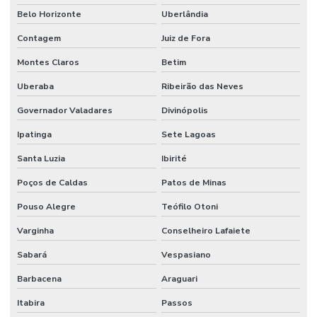
Belo Horizonte
Uberlândia
Sistema de combate à incêndio
Contagem
Juiz de Fora
Sistema de combate a incêndio por agentes gasosos
Montes Claros
Betim
Sistema de combate a incêndio automático
Uberaba
Ribeirão das Neves
Sistema de combate a incêndio em coifas
Governador Valadares
Divinópolis
Sistema de combate a incêndio em cozinha industrial
Ipatinga
Sete Lagoas
Sistema de combate a incêndio por espuma
Santa Luzia
Ibirité
Sistema de combate a incêndio hidrantes
Poços de Caldas
Patos de Minas
Sistema de combate a incêndio industrial
Pouso Alegre
Teófilo Otoni
Sistema de combate a incêndio sprinkler
Varginha
Conselheiro Lafaiete
Sistema de detecção e alarme
Sabará
Vespasiano
Sistema de detecção e alarme de incêndio sem fio
Barbacena
Araguari
Sistema de detecção e alarme de incêndio wireless
Itabira
Passos