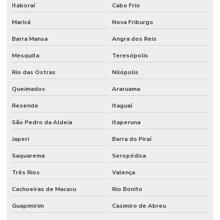
Itaboraí
Cabo Frio
Projeto de combate a incêndio
Maricá
Nova Friburgo
Projeto de combate a incêndio valor
Barra Mansa
Angra dos Reis
Projeto corpo de bombeiros
Mesquita
Teresópolis
Projeto de detecção e alarme de incêndio
Rio das Ostras
Nilópolis
Projeto de hidrante
Queimados
Araruama
Resende
Itaguaí
Projeto contra incêndio
São Pedro da Aldeia
Itaperuna
Projeto de incêndio e pânico
Japeri
Barra do Piraí
Projeto de infraestrutura industrial
Saquarema
Seropédica
Projeto de montagem de estrutura metalica
Três Rios
Valença
Projeto de prevenção e combate a incêndio e pânico
Cachoeiras de Macacu
Rio Bonito
Projeto de proteção contra incêndio
Guapimirim
Casimiro de Abreu
Projeto rede de sprinklers