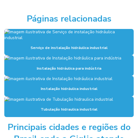
Empresa sistema de alarme de incêndio
Empresas de sistema de combate a incêndio
Páginas relacionadas
Execução de fundação industrial
Fundações industriais
Inspeção sistema de combate a incêndio
Serviço de instalação hidráulica industrial
Instalação de alarme de incêndio
Instalação hidráulica para indústria
Instalação de combate a incêndio
Instalação de hidrantes
Instalação hidráulica industrial
Instalação hidráulica para indústria
Instalação hidráulica industrial
Tubulação hidraulica industrial
Instalação de sistema de alarme de incêndio
Principais cidades e regiões do
Instalação de sistema de combate a incêndio
Instalação de sistema de hidrantes