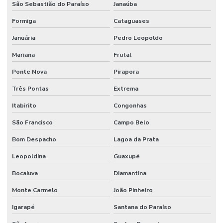
São Sebastião do Paraíso
Janaúba
Sistema contra incêndio industrial
Formiga
Cataguases
Sistema de incêndio industrial
Januária
Pedro Leopoldo
Sistema contra incêndio sprinkler
Mariana
Frutal
Sistema de incêndio sprinkler
Ponte Nova
Pirapora
Sistema de prevenção contra incêndio
Três Pontas
Extrema
Sistema preventivo de incêndio
Itabirito
Congonhas
Sistema de proteção e combate a incêndio
São Francisco
Campo Belo
Sistema de proteção contra descargas atmosféricas
Bom Despacho
Lagoa da Prata
Sistema de proteção contra incêndio
Leopoldina
Guaxupé
Sistema de sprinkler
Bocaiuva
Diamantina
Monte Carmelo
João Pinheiro
Sistema de supressão de incêndio
Igarapé
Santana do Paraíso
Sistema vesda anti incêndio