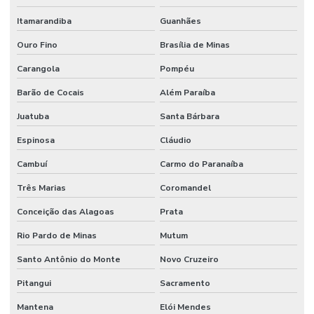
Itamarandiba
Guanhães
Ouro Fino
Brasília de Minas
Carangola
Pompéu
Barão de Cocais
Além Paraíba
Juatuba
Santa Bárbara
Espinosa
Cláudio
Cambuí
Carmo do Paranaíba
Três Marias
Coromandel
Conceição das Alagoas
Prata
Rio Pardo de Minas
Mutum
Santo Antônio do Monte
Novo Cruzeiro
Pitangui
Sacramento
Mantena
Elói Mendes