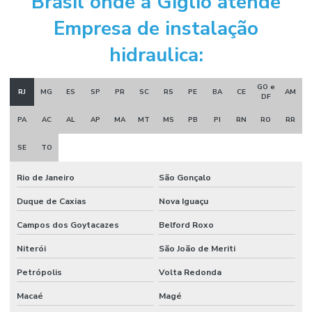
Brasil onde a Giglio atende
Empresa de instalação
Instalação de sistema de incêndio
hidraulica:
Manutenção sistema de alarme de incêndio
Manutenção sistema de incêndio
GO e
RJ
MG
ES
SP
PR
SC
RS
PE
BA
CE
AM
DF
Montagem e desmontagem industrial
PA
AC
AL
AP
MA
MT
MS
PB
PI
RN
RO
RR
Montagem de estrutura metálica
SE
TO
Montagem industrial empresas
Rio de Janeiro
São Gonçalo
Obra civil industrial
Duque de Caxias
Nova Iguaçu
Orçamento projeto de combate a incêndio
Campos dos Goytacazes
Belford Roxo
Porta corta fogo industrial
Niterói
São João de Meriti
Porta corta fogo orçamento
Petrópolis
Volta Redonda
Projeto de alarme de incêndio
Macaé
Magé
Projeto para aprovação corpo de bombeiros