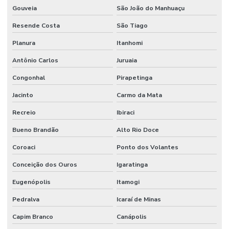
Gouveia
São João do Manhuaçu
Resende Costa
São Tiago
Planura
Itanhomi
Antônio Carlos
Juruaia
Congonhal
Pirapetinga
Jacinto
Carmo da Mata
Recreio
Ibiraci
Bueno Brandão
Alto Rio Doce
Coroaci
Ponto dos Volantes
Conceição dos Ouros
Igaratinga
Eugenópolis
Itamogi
Pedralva
Icaraí de Minas
Capim Branco
Canápolis