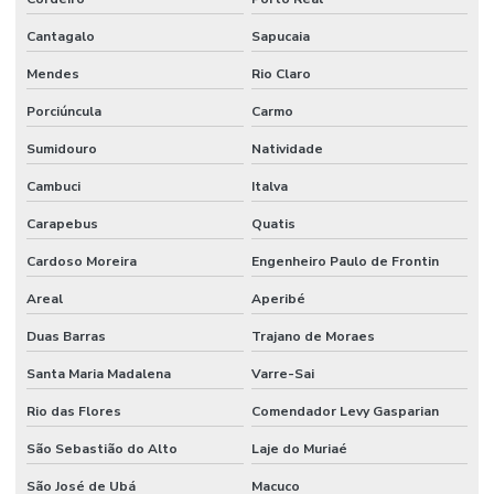
Serviço de instalação hidráulica industrial
Cantagalo
Sapucaia
Sistema de alarme e detecção de incêndio
Mendes
Rio Claro
Sistema de alarme contra incêndio
Porciúncula
Carmo
Sumidouro
Natividade
Sistema de alarme de incêndio convencional
Cambuci
Italva
Sistema de alarme de incêndio endereçável
Carapebus
Quatis
Sistema de alarme de incêndio sem fio
Cardoso Moreira
Engenheiro Paulo de Frontin
Sistema de alarme de incêndio industrial
Areal
Aperibé
Sistema de alarme de incêndio wifi
Duas Barras
Trajano de Moraes
Sistema de alarme de incêndio wireless
Santa Maria Madalena
Varre-Sai
Sistema anti incêndio
Rio das Flores
Comendador Levy Gasparian
Sistema automático de detecção e supressão de incêndio
São Sebastião do Alto
Laje do Muriaé
Sistema de chuveiros automáticos sprinklers
São José de Ubá
Macuco