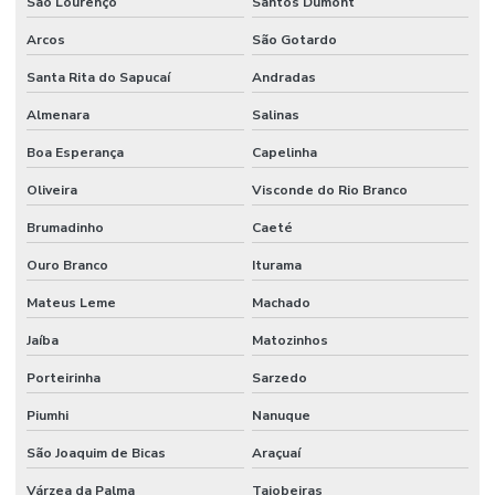
São Lourenço
Santos Dumont
Sistemas hidráulicos industriais
Arcos
São Gotardo
Sistemas de incêndio
Santa Rita do Sapucaí
Andradas
Terraplenagem industrial
Almenara
Salinas
Tubulação de agua industrial
Boa Esperança
Capelinha
Tubulação para coifa industrial
Oliveira
Visconde do Rio Branco
Tubulação hidraulica industrial
Brumadinho
Caeté
Valor de projeto de combate a incêndio
Ouro Branco
Iturama
Valor projeto preventivo de incêndio
Mateus Leme
Machado
Jaíba
Matozinhos
Porteirinha
Sarzedo
Piumhi
Nanuque
São Joaquim de Bicas
Araçuaí
Várzea da Palma
Taiobeiras