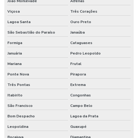
João Monlevade
Alfenas
Sistema contra incêndio hidrantes
Viçosa
Três Corações
Sistema contra incêndio hidráulico
Lagoa Santa
Ouro Preto
Sistema contra incêndio industrial
São Sebastião do Paraíso
Janaúba
Sistema de incêndio industrial
Formiga
Cataguases
Sistema contra incêndio sprinkler
Januária
Pedro Leopoldo
Sistema de incêndio sprinkler
Mariana
Frutal
Sistema de prevenção contra incêndio
Ponte Nova
Pirapora
Três Pontas
Extrema
Sistema preventivo de incêndio
Itabirito
Congonhas
Sistema de proteção e combate a incêndio
São Francisco
Campo Belo
Sistema de proteção contra descargas atmosféricas
Bom Despacho
Lagoa da Prata
Sistema de proteção contra incêndio
Leopoldina
Guaxupé
Sistema de sprinkler
Bocaiuva
Diamantina