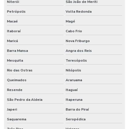
Niterói
São João de Meriti
Projeto de alarme de incêndio
Petrópolis
Volta Redonda
Projeto para aprovação corpo de bombeiros
Macaé
Magé
Itaboraí
Cabo Frio
Projeto de combate a incêndio
Maricá
Nova Friburgo
Projeto de combate a incêndio valor
Barra Mansa
Angra dos Reis
Projeto corpo de bombeiros
Mesquita
Teresópolis
Projeto de detecção e alarme de incêndio
Rio das Ostras
Nilópolis
Projeto de hidrante
Queimados
Araruama
Projeto contra incêndio
Resende
Itaguaí
Projeto de incêndio e pânico
São Pedro da Aldeia
Itaperuna
Projeto de infraestrutura industrial
Japeri
Barra do Piraí
Projeto de montagem de estrutura metalica
Saquarema
Seropédica
Projeto de prevenção e combate a incêndio e pânico
Três Rios
Valença