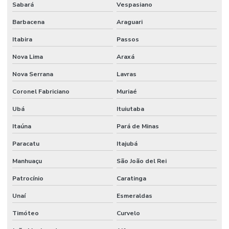
Sabará
Vespasiano
Sistema de detecção e alarme de incêndio sem fio
Barbacena
Araguari
Sistema de detecção e alarme de incêndio wireless
Itabira
Passos
Sistema detecção de incêndio
Nova Lima
Araxá
Sistema de detecção de incêndio por aspiração
Nova Serrana
Lavras
Sistema de detecção de incêndio preços
Coronel Fabriciano
Muriaé
Sistema de hidrantes para combate a incêndio
Ubá
Ituiutaba
Sistema de hidrantes contra incêndios
Itaúna
Pará de Minas
Sistema de hidrantes e sprinklers
Paracatu
Itajubá
Manhuaçu
São João del Rei
Sistema de iluminação de emergência
Patrocínio
Caratinga
Sistema contra incêndio bombas
Unaí
Esmeraldas
Sistema de incêndio empresa
Timóteo
Curvelo
Sistema de incêndio endereçável