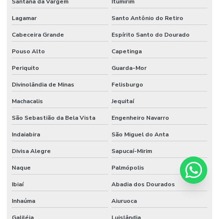
Santana da Vargem
Itumirim
Lagamar
Santo Antônio do Retiro
Cabeceira Grande
Espírito Santo do Dourado
Pouso Alto
Capetinga
Periquito
Guarda-Mor
Divinolândia de Minas
Felisburgo
Machacalis
Jequitaí
São Sebastião da Bela Vista
Engenheiro Navarro
Indaiabira
São Miguel do Anta
Divisa Alegre
Sapucaí-Mirim
Naque
Palmópolis
Ibiaí
Abadia dos Dourados
Inhaúma
Aiuruoca
Galiléia
Luislândia