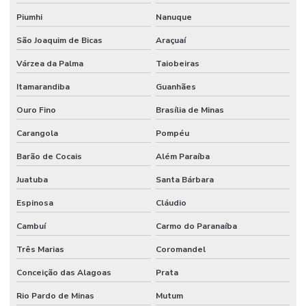
Piumhi
Nanuque
São Joaquim de Bicas
Araçuaí
Várzea da Palma
Taiobeiras
Itamarandiba
Guanhães
Ouro Fino
Brasília de Minas
Carangola
Pompéu
Barão de Cocais
Além Paraíba
Juatuba
Santa Bárbara
Espinosa
Cláudio
Cambuí
Carmo do Paranaíba
Três Marias
Coromandel
Conceição das Alagoas
Prata
Rio Pardo de Minas
Mutum