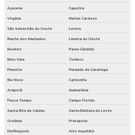
Açucena
Caputira
Virgínia
Matias Cardoso
São Sebastião do Oeste
Lontra
Riacho dos Machados
Limeira do Oeste
Rodeiro
Paula Cândido
Belo Vale
Tombos
Pimenta
Piedade de Caratinga
Rio Novo
Carbonita
Araporã
Guimarânia
Passa Tempo
Campo Florido
Santa Rita de Caldas
Santa Bárbara do Leste
Orizânia
Pratápolis
Delfinópolis
Alto Jequitibá