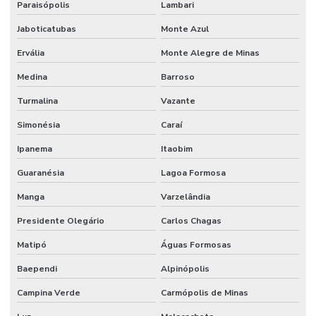
Paraisópolis
Lambari
Jaboticatubas
Monte Azul
Ervália
Monte Alegre de Minas
Medina
Barroso
Turmalina
Vazante
Simonésia
Caraí
Ipanema
Itaobim
Guaranésia
Lagoa Formosa
Manga
Varzelândia
Presidente Olegário
Carlos Chagas
Matipó
Águas Formosas
Baependi
Alpinópolis
Campina Verde
Carmópolis de Minas