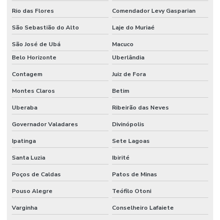
Rio das Flores
Comendador Levy Gasparian
Sistema automático de detecção e supressão de incêndio
São Sebastião do Alto
Laje do Muriaé
Sistema de chuveiros automáticos sprinklers
São José de Ubá
Macuco
Sistema de combate à incêndio
Belo Horizonte
Uberlândia
Sistema de combate a incêndio por agentes gasosos
Contagem
Juiz de Fora
Sistema de combate a incêndio automático
Montes Claros
Betim
Sistema de combate a incêndio em coifas
Uberaba
Ribeirão das Neves
Sistema de combate a incêndio em cozinha industrial
Governador Valadares
Divinópolis
Sistema de combate a incêndio por espuma
Ipatinga
Sete Lagoas
Sistema de combate a incêndio hidrantes
Santa Luzia
Ibirité
Poços de Caldas
Patos de Minas
Sistema de combate a incêndio industrial
Pouso Alegre
Teófilo Otoni
Sistema de combate a incêndio sprinkler
Varginha
Conselheiro Lafaiete
Sistema de detecção e alarme