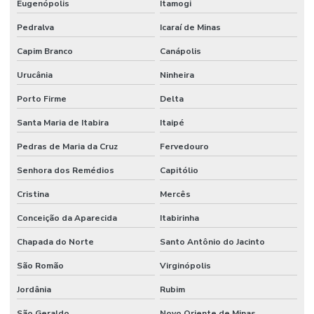
Eugenópolis
Itamogi
Pedralva
Icaraí de Minas
Capim Branco
Canápolis
Urucânia
Ninheira
Porto Firme
Delta
Santa Maria de Itabira
Itaipé
Pedras de Maria da Cruz
Fervedouro
Senhora dos Remédios
Capitólio
Cristina
Mercês
Conceição da Aparecida
Itabirinha
Chapada do Norte
Santo Antônio do Jacinto
São Romão
Virginópolis
Jordânia
Rubim
São Geraldo
Novo Oriente de Minas