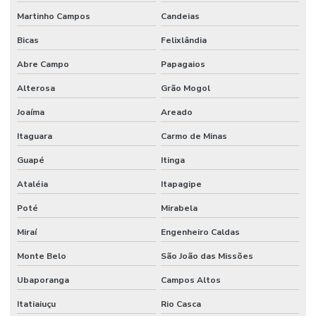
Martinho Campos
Candeias
Bicas
Felixlândia
Abre Campo
Papagaios
Alterosa
Grão Mogol
Joaíma
Areado
Itaguara
Carmo de Minas
Guapé
Itinga
Ataléia
Itapagipe
Poté
Mirabela
Miraí
Engenheiro Caldas
Monte Belo
São João das Missões
Ubaporanga
Campos Altos
Itatiaiuçu
Rio Casca