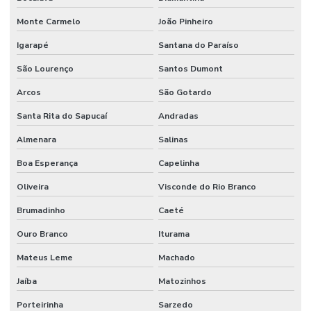
Sistema de supressão de incêndio
Monte Carmelo
João Pinheiro
Sistema vesda anti incêndio
Igarapé
Santana do Paraíso
Sistemas hidráulicos industriais
São Lourenço
Santos Dumont
Sistemas de incêndio
Arcos
São Gotardo
Terraplenagem industrial
Santa Rita do Sapucaí
Andradas
Tubulação de agua industrial
Almenara
Salinas
Tubulação para coifa industrial
Boa Esperança
Capelinha
Oliveira
Visconde do Rio Branco
Tubulação hidraulica industrial
Brumadinho
Caeté
Valor de projeto de combate a incêndio
Ouro Branco
Iturama
Valor projeto preventivo de incêndio
Mateus Leme
Machado
Jaíba
Matozinhos
Porteirinha
Sarzedo