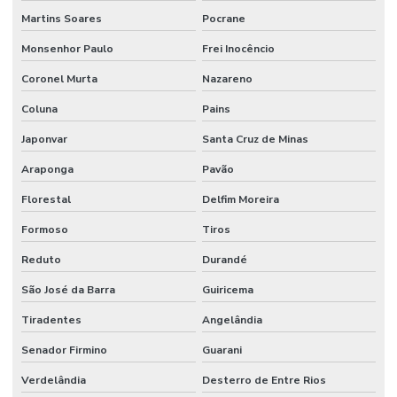
Martins Soares
Pocrane
Monsenhor Paulo
Frei Inocêncio
Coronel Murta
Nazareno
Coluna
Pains
Japonvar
Santa Cruz de Minas
Araponga
Pavão
Florestal
Delfim Moreira
Formoso
Tiros
Reduto
Durandé
São José da Barra
Guiricema
Tiradentes
Angelândia
Senador Firmino
Guarani
Verdelândia
Desterro de Entre Rios