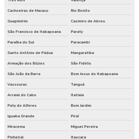
Projeto de proteção contra incêndio
Cachoeiras de Macacu
Rio Bonito
Guapimirim
Casimiro de Abreu
Projeto rede de sprinklers
São Francisco de Itabapoana
Paraty
Projeto de segurança contra incêndio e pânico
Paraíba do Sul
Paracambi
Projeto de sistema de combate a incêndio
Santo Antônio de Pádua
Mangaratiba
Projeto de sprinkler
Armação dos Búzios
São Fidélis
Projeto técnico corpo de bombeiros
São João da Barra
Bom Jesus do Itabapoana
Projeto de terraplanagem valor
Vassouras
Tanguá
Projeto de terraplenagem
Arraial do Cabo
Itatiaia
Projeto de tubulação industrial
Paty do Alferes
Bom Jardim
Projetos de prevenção de incêndio
Iguaba Grande
Piraí
Reuso de água industrial
Miracema
Miguel Pereira
Reuso da água indústria
Pinheiral
Itaocara