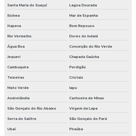
Santa Maria do Suaçuí
Lagoa Dourada
Ilicínea
Mar de Espanha
Itapeva
Bom Repouso
Rio Vermelho
Dores do Indaiá
Água Boa
Conceição do Rio Verde
Jequeri
Chapada Gaúcha
Cambuquira
Perdigão
Teixeiras
Cristais
Mato Verde
Iapu
Andrelândia
Cachoeira de Minas
São Gonçalo do Rio Abaixo
Virgem da Lapa
Serra do Salitre
São Gonçalo do Pará
Ubaí
Piraúba