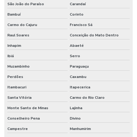
São João do Paraíso
Carandaí
Bambuí
Corinto
Carmo do Cajuru
Francisco Sá
Raul Soares
Conceição do Mato Dentro
Inhapim
Abaeté
Ibiá
Serro
Muzambinho
Paraguaçu
Perdões
Caxambu
Itambacuri
Itapecerica
Santa Vitória
Carmo do Rio Claro
Monte Santo de Minas
Lajinha
Conselheiro Pena
Divino
Campestre
Manhumirim