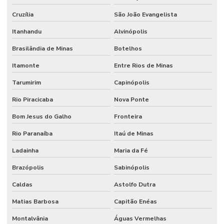
Cruzília
São João Evangelista
Itanhandu
Alvinópolis
Brasilândia de Minas
Botelhos
Itamonte
Entre Rios de Minas
Tarumirim
Capinópolis
Rio Piracicaba
Nova Ponte
Bom Jesus do Galho
Fronteira
Rio Paranaíba
Itaú de Minas
Ladainha
Maria da Fé
Brazópolis
Sabinópolis
Caldas
Astolfo Dutra
Matias Barbosa
Capitão Enéas
Montalvânia
Águas Vermelhas