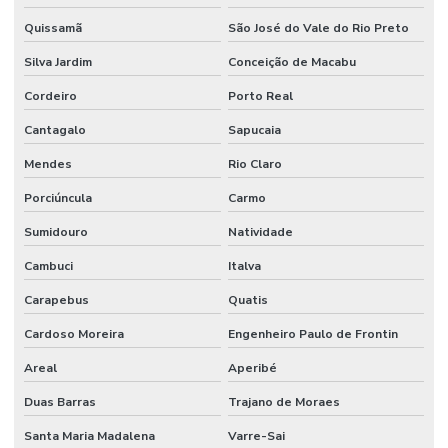
Quissamã
São José do Vale do Rio Preto
Reuso da água na indústria de alimentos
Silva Jardim
Conceição de Macabu
Sdai sistema de detecção e alarme de incêndio
Cordeiro
Porto Real
Serviço de instalação hidráulica industrial
Cantagalo
Sapucaia
Sistema de alarme e detecção de incêndio
Mendes
Rio Claro
Sistema de alarme contra incêndio
Porciúncula
Carmo
Sistema de alarme de incêndio convencional
Sumidouro
Natividade
Sistema de alarme de incêndio endereçável
Cambuci
Italva
Sistema de alarme de incêndio sem fio
Carapebus
Quatis
Sistema de alarme de incêndio industrial
Cardoso Moreira
Engenheiro Paulo de Frontin
Sistema de alarme de incêndio wifi
Areal
Aperibé
Sistema de alarme de incêndio wireless
Duas Barras
Trajano de Moraes
Sistema anti incêndio
Santa Maria Madalena
Varre-Sai