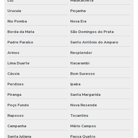
Luz
Malacacheta
Urucuia
Peçanha
Rio Pomba
Nova Era
Borda da Mata
São Domingos do Prata
Padre Paraíso
Santo Antônio do Amparo
Arinos
Resplendor
Lima Duarte
Itacarambi
Cássia
Bom Sucesso
Perdizes
Ipaba
Piranga
Santa Margarida
Poço Fundo
Nova Resende
Raposos
Tocantins
Campanha
Mário Campos
Santa Juliana
Passa Quatro