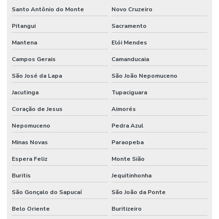
Santo Antônio do Monte
Novo Cruzeiro
Pitangui
Sacramento
Mantena
Elói Mendes
Campos Gerais
Camanducaia
São José da Lapa
São João Nepomuceno
Jacutinga
Tupaciguara
Coração de Jesus
Aimorés
Nepomuceno
Pedra Azul
Minas Novas
Paraopeba
Espera Feliz
Monte Sião
Buritis
Jequitinhonha
São Gonçalo do Sapucaí
São João da Ponte
Belo Oriente
Buritizeiro