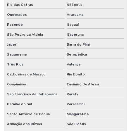
Rio das Ostras
Nilópolis
Projeto de detecção e alarme de incêndio
Queimados
Araruama
Projeto de hidrante
Resende
Itaguaí
Projeto contra incêndio
São Pedro da Aldeia
Itaperuna
Projeto de incêndio e pânico
Japeri
Barra do Piraí
Projeto de infraestrutura industrial
Saquarema
Seropédica
Projeto de montagem de estrutura metalica
Três Rios
Valença
Projeto de prevenção e combate a incêndio e pânico
Cachoeiras de Macacu
Rio Bonito
Guapimirim
Casimiro de Abreu
Projeto de proteção contra incêndio
São Francisco de Itabapoana
Paraty
Projeto rede de sprinklers
Paraíba do Sul
Paracambi
Projeto de segurança contra incêndio e pânico
Santo Antônio de Pádua
Mangaratiba
Projeto de sistema de combate a incêndio
Armação dos Búzios
São Fidélis
Projeto de sprinkler