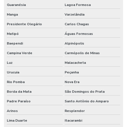
Guaranésia
Lagoa Formosa
Manga
Varzelândia
Presidente Olegário
Carlos Chagas
Matipó
Águas Formosas
Baependi
Alpinópolis
Campina Verde
Carmópolis de Minas
Luz
Malacacheta
Urucuia
Peçanha
Rio Pomba
Nova Era
Borda da Mata
São Domingos do Prata
Padre Paraíso
Santo Antônio do Amparo
Arinos
Resplendor
Lima Duarte
Itacarambi