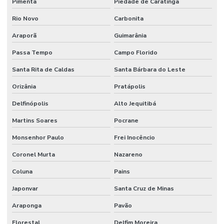
Pimenta
Piedade de Caratinga
Rio Novo
Carbonita
Araporã
Guimarânia
Passa Tempo
Campo Florido
Santa Rita de Caldas
Santa Bárbara do Leste
Orizânia
Pratápolis
Delfinópolis
Alto Jequitibá
Martins Soares
Pocrane
Monsenhor Paulo
Frei Inocêncio
Coronel Murta
Nazareno
Coluna
Pains
Japonvar
Santa Cruz de Minas
Araponga
Pavão
Florestal
Delfim Moreira