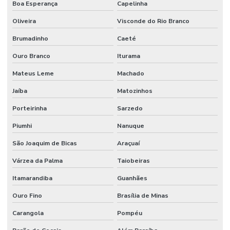
Boa Esperança
Capelinha
Tubulação de agua industrial
Oliveira
Visconde do Rio Branco
Tubulação para coifa industrial
Brumadinho
Caeté
Tubulação hidraulica industrial
Ouro Branco
Iturama
Valor de projeto de combate a incêndio
Mateus Leme
Machado
Valor projeto preventivo de incêndio
Jaíba
Matozinhos
Porteirinha
Sarzedo
Piumhi
Nanuque
São Joaquim de Bicas
Araçuaí
Várzea da Palma
Taiobeiras
Itamarandiba
Guanhães
Ouro Fino
Brasília de Minas
Carangola
Pompéu