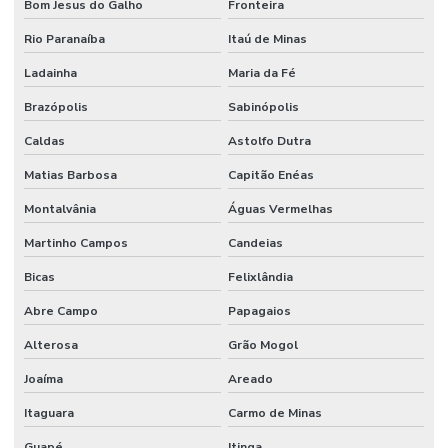
Bom Jesus do Galho
Fronteira
Rio Paranaíba
Itaú de Minas
Ladainha
Maria da Fé
Brazópolis
Sabinópolis
Caldas
Astolfo Dutra
Matias Barbosa
Capitão Enéas
Montalvânia
Águas Vermelhas
Martinho Campos
Candeias
Bicas
Felixlândia
Abre Campo
Papagaios
Alterosa
Grão Mogol
Joaíma
Areado
Itaguara
Carmo de Minas
Guapé
Itinga