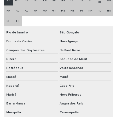
RJ
MG
ES
SP
PR
SC
RS
PE
BA
CE
AM
DF
Montagem e desmontagem industrial
PA
AC
AL
AP
MA
MT
MS
PB
PI
RN
RO
RR
Montagem de estrutura metálica
SE
TO
Montagem industrial empresas
Rio de Janeiro
São Gonçalo
Obra civil industrial
Duque de Caxias
Nova Iguaçu
Orçamento projeto de combate a incêndio
Campos dos Goytacazes
Belford Roxo
Porta corta fogo industrial
Niterói
São João de Meriti
Porta corta fogo orçamento
Petrópolis
Volta Redonda
Macaé
Magé
Projeto de alarme de incêndio
Itaboraí
Cabo Frio
Projeto para aprovação corpo de bombeiros
Maricá
Nova Friburgo
Projeto de combate a incêndio
Barra Mansa
Angra dos Reis
Projeto de combate a incêndio valor
Mesquita
Teresópolis
Projeto corpo de bombeiros