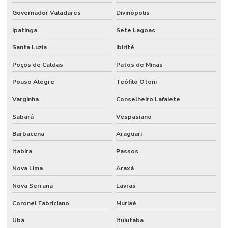
Sistema de combate a incêndio em coifas
Governador Valadares
Divinópolis
Sistema de combate a incêndio em cozinha industrial
Ipatinga
Sete Lagoas
Santa Luzia
Ibirité
Sistema de combate a incêndio por espuma
Poços de Caldas
Patos de Minas
Sistema de combate a incêndio hidrantes
Pouso Alegre
Teófilo Otoni
Sistema de combate a incêndio industrial
Varginha
Conselheiro Lafaiete
Sistema de combate a incêndio sprinkler
Sabará
Vespasiano
Sistema de detecção e alarme
Barbacena
Araguari
Sistema de detecção e alarme de incêndio sem fio
Itabira
Passos
Sistema de detecção e alarme de incêndio wireless
Nova Lima
Araxá
Sistema detecção de incêndio
Nova Serrana
Lavras
Sistema de detecção de incêndio por aspiração
Coronel Fabriciano
Muriaé
Sistema de detecção de incêndio preços
Ubá
Ituiutaba