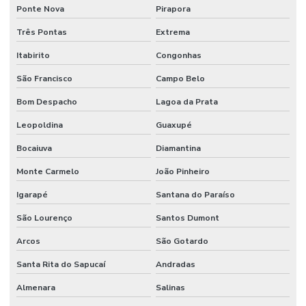
Sistema de incêndio sprinkler
Ponte Nova
Pirapora
Três Pontas
Extrema
Sistema de prevenção contra incêndio
Itabirito
Congonhas
Sistema preventivo de incêndio
São Francisco
Campo Belo
Sistema de proteção e combate a incêndio
Bom Despacho
Lagoa da Prata
Sistema de proteção contra descargas atmosféricas
Leopoldina
Guaxupé
Sistema de proteção contra incêndio
Bocaiuva
Diamantina
Sistema de sprinkler
Monte Carmelo
João Pinheiro
Sistema de supressão de incêndio
Igarapé
Santana do Paraíso
Sistema vesda anti incêndio
São Lourenço
Santos Dumont
Sistemas hidráulicos industriais
Arcos
São Gotardo
Sistemas de incêndio
Santa Rita do Sapucaí
Andradas
Terraplenagem industrial
Almenara
Salinas