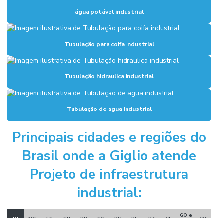
Fundações industriais
água potável industrial
Inspeção sistema de combate a incêndio
Instalação de alarme de incêndio
Tubulação para coifa industrial
Instalação de combate a incêndio
Instalação de hidrantes
Tubulação hidraulica industrial
Instalação hidráulica para indústria
Tubulação de agua industrial
Instalação hidráulica industrial
Instalação de sistema de alarme de incêndio
Principais cidades e regiões do
Instalação de sistema de combate a incêndio
Brasil onde a Giglio atende
Instalação de sistema de hidrantes
Projeto de infraestrutura
Instalação de sistema de incêndio
industrial:
Manutenção sistema de alarme de incêndio
GO e
Manutenção sistema de incêndio