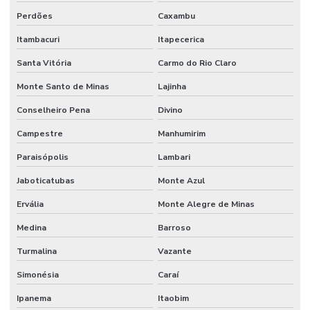
Perdões
Caxambu
Itambacuri
Itapecerica
Santa Vitória
Carmo do Rio Claro
Monte Santo de Minas
Lajinha
Conselheiro Pena
Divino
Campestre
Manhumirim
Paraisópolis
Lambari
Jaboticatubas
Monte Azul
Ervália
Monte Alegre de Minas
Medina
Barroso
Turmalina
Vazante
Simonésia
Caraí
Ipanema
Itaobim