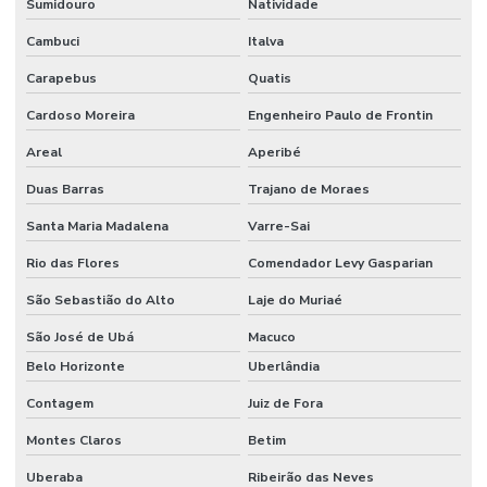
Sumidouro
Natividade
Sistema de alarme de incêndio convencional
Cambuci
Italva
Sistema de alarme de incêndio endereçável
Carapebus
Quatis
Sistema de alarme de incêndio sem fio
Cardoso Moreira
Engenheiro Paulo de Frontin
Sistema de alarme de incêndio industrial
Areal
Aperibé
Sistema de alarme de incêndio wifi
Duas Barras
Trajano de Moraes
Santa Maria Madalena
Varre-Sai
Sistema de alarme de incêndio wireless
Rio das Flores
Comendador Levy Gasparian
Sistema anti incêndio
São Sebastião do Alto
Laje do Muriaé
Sistema automático de detecção e supressão de incêndio
São José de Ubá
Macuco
Sistema de chuveiros automáticos sprinklers
Belo Horizonte
Uberlândia
Sistema de combate à incêndio
Contagem
Juiz de Fora
Sistema de combate a incêndio por agentes gasosos
Montes Claros
Betim
Sistema de combate a incêndio automático
Uberaba
Ribeirão das Neves