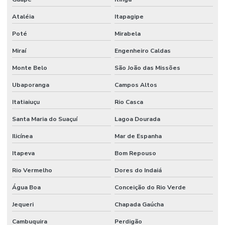
Ataléia
Itapagipe
Poté
Mirabela
Miraí
Engenheiro Caldas
Monte Belo
São João das Missões
Ubaporanga
Campos Altos
Itatiaiuçu
Rio Casca
Santa Maria do Suaçuí
Lagoa Dourada
Ilicínea
Mar de Espanha
Itapeva
Bom Repouso
Rio Vermelho
Dores do Indaiá
Água Boa
Conceição do Rio Verde
Jequeri
Chapada Gaúcha
Cambuquira
Perdigão