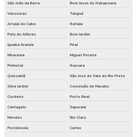
São João da Barra
Bom Jesus do Itabapoana
Projeto técnico corpo de bombeiros
Vassouras
Tanguá
Projeto de terraplanagem valor
Arraial do Cabo
Itatiaia
Projeto de terraplenagem
Paty do Alferes
Bom Jardim
Projeto de tubulação industrial
Iguaba Grande
Piraí
Projetos de prevenção de incêndio
Miracema
Miguel Pereira
Reuso de água industrial
Pinheiral
Itaocara
Quissamã
São José do Vale do Rio Preto
Reuso da água indústria
Silva Jardim
Conceição de Macabu
Reuso da água na indústria de alimentos
Cordeiro
Porto Real
Sdai sistema de detecção e alarme de incêndio
Cantagalo
Sapucaia
Serviço de instalação hidráulica industrial
Mendes
Rio Claro
Sistema de alarme e detecção de incêndio
Porciúncula
Carmo
Sistema de alarme contra incêndio