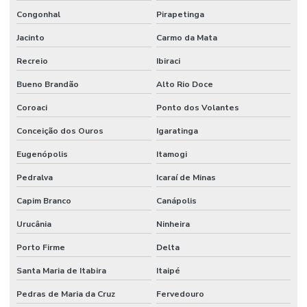
Congonhal
Pirapetinga
Jacinto
Carmo da Mata
Recreio
Ibiraci
Bueno Brandão
Alto Rio Doce
Coroaci
Ponto dos Volantes
Conceição dos Ouros
Igaratinga
Eugenópolis
Itamogi
Pedralva
Icaraí de Minas
Capim Branco
Canápolis
Urucânia
Ninheira
Porto Firme
Delta
Santa Maria de Itabira
Itaipé
Pedras de Maria da Cruz
Fervedouro