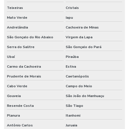
Teixeiras
Cristais
Mato Verde
Iapu
Andrelândia
Cachoeira de Minas
São Gonçalo do Rio Abaixo
Virgem da Lapa
Serra do Salitre
São Gonçalo do Pará
Ubaí
Piraúba
Carmo da Cachoeira
Estiva
Prudente de Morais
Caetanópolis
Cabo Verde
Campo do Meio
Gouveia
São João do Manhuaçu
Resende Costa
São Tiago
Planura
Itanhomi
Antônio Carlos
Juruaia