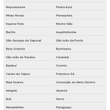
Nepomuceno
Pedra Azul
Minas Novas
Paraopeba
Espera Feliz
Monte Sião
Buritis
Jequitinhonha
São Gonçalo do Sapucaí
São João da Ponte
Belo Oriente
Buritizeiro
São João do Paraíso
Carandaí
Bambuí
Corinto
Carmo do Cajuru
Francisco Sá
Raul Soares
Conceição do Mato Dentro
Inhapim
Abaeté
Ibiá
Serro
Muzambinho
Paraguaçu