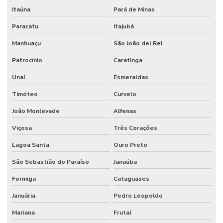
Sistema de hidrantes para combate a incêndio
Itaúna
Pará de Minas
Sistema de hidrantes contra incêndios
Paracatu
Itajubá
Manhuaçu
São João del Rei
Sistema de hidrantes e sprinklers
Patrocínio
Caratinga
Sistema de iluminação de emergência
Unaí
Esmeraldas
Sistema contra incêndio bombas
Timóteo
Curvelo
Sistema de incêndio empresa
João Monlevade
Alfenas
Sistema de incêndio endereçável
Viçosa
Três Corações
Sistema contra incêndio hidrantes
Lagoa Santa
Ouro Preto
Sistema contra incêndio hidráulico
São Sebastião do Paraíso
Janaúba
Sistema contra incêndio industrial
Formiga
Cataguases
Sistema de incêndio industrial
Januária
Pedro Leopoldo
Sistema contra incêndio sprinkler
Mariana
Frutal