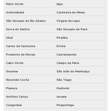
Mato Verde
Iapu
Andrelândia
Cachoeira de Minas
São Gonçalo do Rio Abaixo
Virgem da Lapa
Serra do Salitre
São Gonçalo do Pará
Ubaí
Piraúba
Carmo da Cachoeira
Estiva
Prudente de Morais
Caetanópolis
Cabo Verde
Campo do Meio
Gouveia
São João do Manhuaçu
Resende Costa
São Tiago
Planura
Itanhomi
Antônio Carlos
Juruaia
Congonhal
Pirapetinga