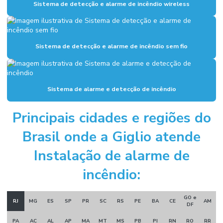
Sistema de detecção e alarme de incêndio wireless
Instalação de hidrantes
Instalação hidráulica para indústria
Sistema de detecção e alarme de incêndio sem fio
Instalação hidráulica industrial
Instalação de sistema de alarme de incêndio
Instalação de sistema de combate a incêndio
Sistema de alarme e detecção de incêndio
Instalação de sistema de hidrantes
Principais cidades e regiões do
Instalação de sistema de incêndio
Brasil onde a Giglio atende
Manutenção sistema de alarme de incêndio
Instalação de alarme de
Manutenção sistema de incêndio
incêndio:
Montagem e desmontagem industrial
GO e
Montagem de estrutura metálica
RJ
MG
ES
SP
PR
SC
RS
PE
BA
CE
AM
DF
Montagem industrial empresas
PA
AC
AL
AP
MA
MT
MS
PB
PI
RN
RO
RR