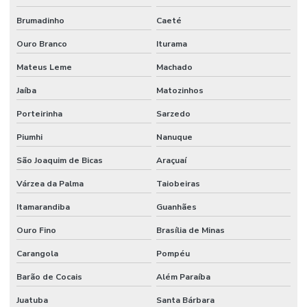
Brumadinho
Caeté
Valor projeto preventivo de incêndio
Ouro Branco
Iturama
Mateus Leme
Machado
Jaíba
Matozinhos
Porteirinha
Sarzedo
Piumhi
Nanuque
São Joaquim de Bicas
Araçuaí
Várzea da Palma
Taiobeiras
Itamarandiba
Guanhães
Ouro Fino
Brasília de Minas
Carangola
Pompéu
Barão de Cocais
Além Paraíba
Juatuba
Santa Bárbara