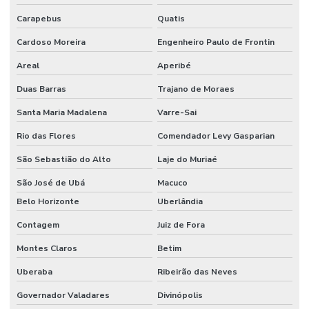
Sistema de alarme de incêndio industrial
Carapebus
Quatis
Sistema de alarme de incêndio wifi
Cardoso Moreira
Engenheiro Paulo de Frontin
Sistema de alarme de incêndio wireless
Areal
Aperibé
Sistema anti incêndio
Duas Barras
Trajano de Moraes
Sistema automático de detecção e supressão de incêndio
Santa Maria Madalena
Varre-Sai
Rio das Flores
Comendador Levy Gasparian
Sistema de chuveiros automáticos sprinklers
São Sebastião do Alto
Laje do Muriaé
Sistema de combate à incêndio
São José de Ubá
Macuco
Sistema de combate a incêndio por agentes gasosos
Belo Horizonte
Uberlândia
Sistema de combate a incêndio automático
Contagem
Juiz de Fora
Sistema de combate a incêndio em coifas
Montes Claros
Betim
Sistema de combate a incêndio em cozinha industrial
Uberaba
Ribeirão das Neves
Sistema de combate a incêndio por espuma
Governador Valadares
Divinópolis