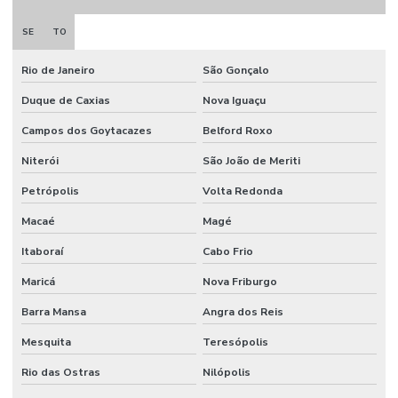
Obra civil industrial
SE
TO
Orçamento projeto de combate a incêndio
Rio de Janeiro
São Gonçalo
Porta corta fogo industrial
Duque de Caxias
Nova Iguaçu
Porta corta fogo orçamento
Campos dos Goytacazes
Belford Roxo
Projeto de alarme de incêndio
Niterói
São João de Meriti
Projeto para aprovação corpo de bombeiros
Petrópolis
Volta Redonda
Projeto de combate a incêndio
Macaé
Magé
Itaboraí
Cabo Frio
Projeto de combate a incêndio valor
Maricá
Nova Friburgo
Projeto corpo de bombeiros
Barra Mansa
Angra dos Reis
Projeto de detecção e alarme de incêndio
Mesquita
Teresópolis
Projeto de hidrante
Rio das Ostras
Nilópolis
Projeto contra incêndio