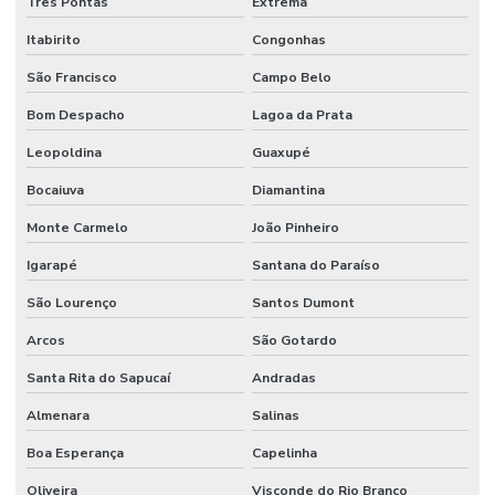
Sistema de proteção e combate a incêndio
Três Pontas
Extrema
Itabirito
Congonhas
Sistema de proteção contra descargas atmosféricas
São Francisco
Campo Belo
Sistema de proteção contra incêndio
Bom Despacho
Lagoa da Prata
Sistema de sprinkler
Leopoldina
Guaxupé
Sistema de supressão de incêndio
Bocaiuva
Diamantina
Sistema vesda anti incêndio
Monte Carmelo
João Pinheiro
Sistemas hidráulicos industriais
Igarapé
Santana do Paraíso
Sistemas de incêndio
São Lourenço
Santos Dumont
Terraplenagem industrial
Arcos
São Gotardo
Tubulação de agua industrial
Santa Rita do Sapucaí
Andradas
Tubulação para coifa industrial
Almenara
Salinas
Tubulação hidraulica industrial
Boa Esperança
Capelinha
Oliveira
Visconde do Rio Branco
Valor de projeto de combate a incêndio