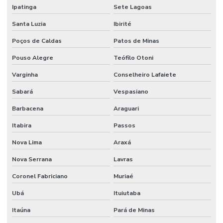
Sistema de combate a incêndio hidrantes
Ipatinga
Sete Lagoas
Sistema de combate a incêndio industrial
Santa Luzia
Ibirité
Poços de Caldas
Patos de Minas
Sistema de combate a incêndio sprinkler
Pouso Alegre
Teófilo Otoni
Sistema de detecção e alarme
Varginha
Conselheiro Lafaiete
Sistema de detecção e alarme de incêndio sem fio
Sabará
Vespasiano
Sistema de detecção e alarme de incêndio wireless
Barbacena
Araguari
Sistema detecção de incêndio
Itabira
Passos
Sistema de detecção de incêndio por aspiração
Nova Lima
Araxá
Sistema de detecção de incêndio preços
Nova Serrana
Lavras
Sistema de hidrantes para combate a incêndio
Coronel Fabriciano
Muriaé
Sistema de hidrantes contra incêndios
Ubá
Ituiutaba
Sistema de hidrantes e sprinklers
Itaúna
Pará de Minas