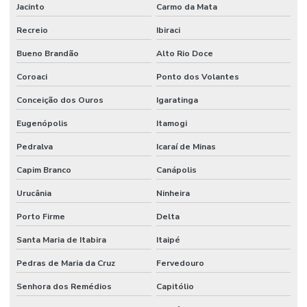
Jacinto
Carmo da Mata
Recreio
Ibiraci
Bueno Brandão
Alto Rio Doce
Coroaci
Ponto dos Volantes
Conceição dos Ouros
Igaratinga
Eugenópolis
Itamogi
Pedralva
Icaraí de Minas
Capim Branco
Canápolis
Urucânia
Ninheira
Porto Firme
Delta
Santa Maria de Itabira
Itaipé
Pedras de Maria da Cruz
Fervedouro
Senhora dos Remédios
Capitólio