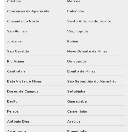
Cristina
Mercês
Conceição da Aparecida
Itabirinha
Chapada do Norte
Santo Antônio do Jacinto
São Romão
Virginópolis
Jordânia
Rubim
São Geraldo
Novo Oriente de Minas
Rio Acima
Divisópolis
Centralina
Bonito de Minas
Bela Vista de Minas
São Sebastião do Maranhão
Dores de Campos
Setubinha
Berilo
Guaraciaba
Ferros
Carneirinho
Antônio Dias
Araújos
Arceburgo
Buenópolis