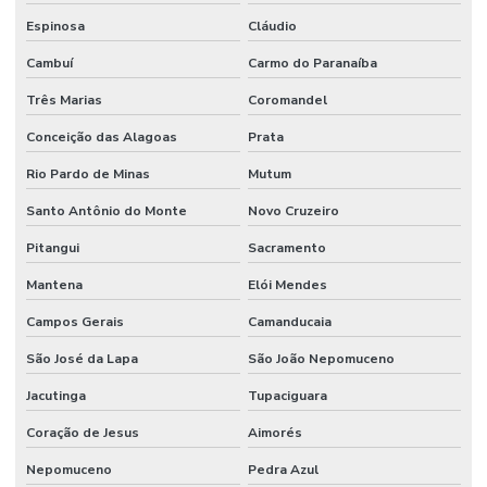
Espinosa
Cláudio
Cambuí
Carmo do Paranaíba
Três Marias
Coromandel
Conceição das Alagoas
Prata
Rio Pardo de Minas
Mutum
Santo Antônio do Monte
Novo Cruzeiro
Pitangui
Sacramento
Mantena
Elói Mendes
Campos Gerais
Camanducaia
São José da Lapa
São João Nepomuceno
Jacutinga
Tupaciguara
Coração de Jesus
Aimorés
Nepomuceno
Pedra Azul