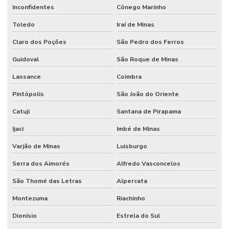
Inconfidentes
Cônego Marinho
Toledo
Iraí de Minas
Claro dos Poções
São Pedro dos Ferros
Guidoval
São Roque de Minas
Lassance
Coimbra
Pintópolis
São João do Oriente
Catuji
Santana de Pirapama
Ijaci
Imbé de Minas
Varjão de Minas
Luisburgo
Serra dos Aimorés
Alfredo Vasconcelos
São Thomé das Letras
Alpercata
Montezuma
Riachinho
Dionísio
Estrela do Sul