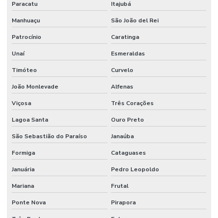
Sistema de iluminação de emergência
Paracatu
Itajubá
Manhuaçu
São João del Rei
Sistema contra incêndio bombas
Patrocínio
Caratinga
Sistema de incêndio empresa
Unaí
Esmeraldas
Sistema de incêndio endereçável
Timóteo
Curvelo
Sistema contra incêndio hidrantes
João Monlevade
Alfenas
Sistema contra incêndio hidráulico
Viçosa
Três Corações
Sistema contra incêndio industrial
Lagoa Santa
Ouro Preto
Sistema de incêndio industrial
São Sebastião do Paraíso
Janaúba
Sistema contra incêndio sprinkler
Formiga
Cataguases
Sistema de incêndio sprinkler
Januária
Pedro Leopoldo
Sistema de prevenção contra incêndio
Mariana
Frutal
Sistema preventivo de incêndio
Ponte Nova
Pirapora