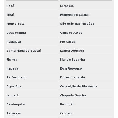
Poté
Mirabela
Miraí
Engenheiro Caldas
Monte Belo
São João das Missões
Ubaporanga
Campos Altos
Itatiaiuçu
Rio Casca
Santa Maria do Suaçuí
Lagoa Dourada
Ilicínea
Mar de Espanha
Itapeva
Bom Repouso
Rio Vermelho
Dores do Indaiá
Água Boa
Conceição do Rio Verde
Jequeri
Chapada Gaúcha
Cambuquira
Perdigão
Teixeiras
Cristais