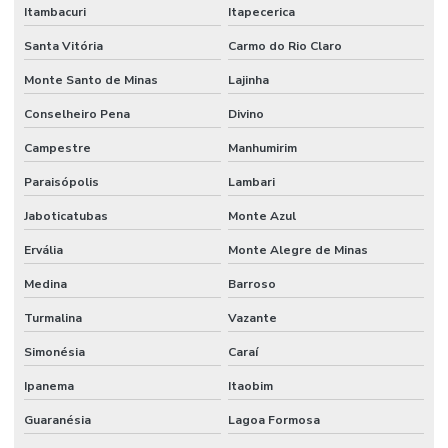
Itambacuri
Itapecerica
Santa Vitória
Carmo do Rio Claro
Monte Santo de Minas
Lajinha
Conselheiro Pena
Divino
Campestre
Manhumirim
Paraisópolis
Lambari
Jaboticatubas
Monte Azul
Ervália
Monte Alegre de Minas
Medina
Barroso
Turmalina
Vazante
Simonésia
Caraí
Ipanema
Itaobim
Guaranésia
Lagoa Formosa