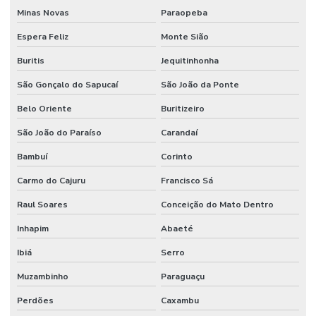
Minas Novas
Paraopeba
Espera Feliz
Monte Sião
Buritis
Jequitinhonha
São Gonçalo do Sapucaí
São João da Ponte
Belo Oriente
Buritizeiro
São João do Paraíso
Carandaí
Bambuí
Corinto
Carmo do Cajuru
Francisco Sá
Raul Soares
Conceição do Mato Dentro
Inhapim
Abaeté
Ibiá
Serro
Muzambinho
Paraguaçu
Perdões
Caxambu