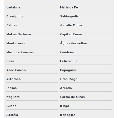
Ladainha
Maria da Fé
Brazópolis
Sabinópolis
Caldas
Astolfo Dutra
Matias Barbosa
Capitão Enéas
Montalvânia
Águas Vermelhas
Martinho Campos
Candeias
Bicas
Felixlândia
Abre Campo
Papagaios
Alterosa
Grão Mogol
Joaíma
Areado
Itaguara
Carmo de Minas
Guapé
Itinga
Ataléia
Itapagipe