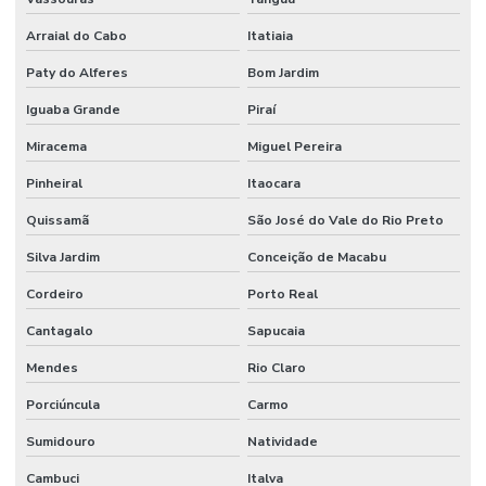
Projeto de tubulação industrial
Arraial do Cabo
Itatiaia
Projetos de prevenção de incêndio
Paty do Alferes
Bom Jardim
Reuso de água industrial
Iguaba Grande
Piraí
Reuso da água indústria
Miracema
Miguel Pereira
Reuso da água na indústria de alimentos
Pinheiral
Itaocara
Sdai sistema de detecção e alarme de incêndio
Quissamã
São José do Vale do Rio Preto
Silva Jardim
Conceição de Macabu
Serviço de instalação hidráulica industrial
Cordeiro
Porto Real
Sistema de alarme e detecção de incêndio
Cantagalo
Sapucaia
Sistema de alarme contra incêndio
Mendes
Rio Claro
Sistema de alarme de incêndio convencional
Porciúncula
Carmo
Sistema de alarme de incêndio endereçável
Sumidouro
Natividade
Sistema de alarme de incêndio sem fio
Cambuci
Italva