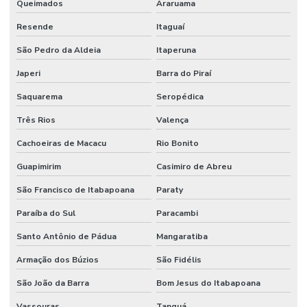
Queimados
Araruama
Projeto de incêndio e pânico
Resende
Itaguaí
Projeto de infraestrutura industrial
São Pedro da Aldeia
Itaperuna
Projeto de montagem de estrutura metalica
Japeri
Barra do Piraí
Projeto de prevenção e combate a incêndio e pânico
Saquarema
Seropédica
Projeto de proteção contra incêndio
Três Rios
Valença
Projeto rede de sprinklers
Cachoeiras de Macacu
Rio Bonito
Guapimirim
Casimiro de Abreu
Projeto de segurança contra incêndio e pânico
São Francisco de Itabapoana
Paraty
Projeto de sistema de combate a incêndio
Paraíba do Sul
Paracambi
Projeto de sprinkler
Santo Antônio de Pádua
Mangaratiba
Projeto técnico corpo de bombeiros
Armação dos Búzios
São Fidélis
Projeto de terraplanagem valor
São João da Barra
Bom Jesus do Itabapoana
Projeto de terraplenagem
Vassouras
Tanguá