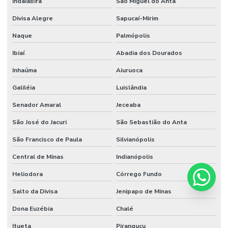
Indaiabira
São Miguel do Anta
Divisa Alegre
Sapucaí-Mirim
Naque
Palmópolis
Ibiaí
Abadia dos Dourados
Inhaúma
Aiuruoca
Galiléia
Luislândia
Senador Amaral
Jeceaba
São José do Jacuri
São Sebastião do Anta
São Francisco de Paula
Silvianópolis
Central de Minas
Indianópolis
Heliodora
Córrego Fundo
Salto da Divisa
Jenipapo de Minas
Dona Euzébia
Chalé
Itueta
Piranguçu