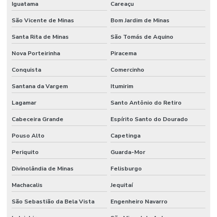
Iguatama
Careaçu
São Vicente de Minas
Bom Jardim de Minas
Santa Rita de Minas
São Tomás de Aquino
Nova Porteirinha
Piracema
Conquista
Comercinho
Santana da Vargem
Itumirim
Lagamar
Santo Antônio do Retiro
Cabeceira Grande
Espírito Santo do Dourado
Pouso Alto
Capetinga
Periquito
Guarda-Mor
Divinolândia de Minas
Felisburgo
Machacalis
Jequitaí
São Sebastião da Bela Vista
Engenheiro Navarro