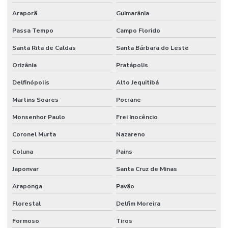
Araporã
Guimarânia
Passa Tempo
Campo Florido
Santa Rita de Caldas
Santa Bárbara do Leste
Orizânia
Pratápolis
Delfinópolis
Alto Jequitibá
Martins Soares
Pocrane
Monsenhor Paulo
Frei Inocêncio
Coronel Murta
Nazareno
Coluna
Pains
Japonvar
Santa Cruz de Minas
Araponga
Pavão
Florestal
Delfim Moreira
Formoso
Tiros