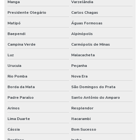
Manga
Varzelândia
Presidente Olegário
Carlos Chagas
Matipó
Águas Formosas
Baependi
Alpinópolis
Campina Verde
Carmópolis de Minas
Luz
Malacacheta
Urucuia
Peçanha
Rio Pomba
Nova Era
Borda da Mata
São Domingos do Prata
Padre Paraíso
Santo Antônio do Amparo
Arinos
Resplendor
Lima Duarte
Itacarambi
Cássia
Bom Sucesso
Perdizes
Ipaba