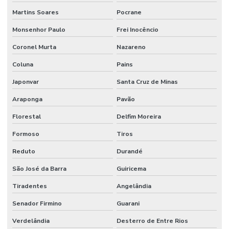
Martins Soares
Pocrane
Monsenhor Paulo
Frei Inocêncio
Coronel Murta
Nazareno
Coluna
Pains
Japonvar
Santa Cruz de Minas
Araponga
Pavão
Florestal
Delfim Moreira
Formoso
Tiros
Reduto
Durandé
São José da Barra
Guiricema
Tiradentes
Angelândia
Senador Firmino
Guarani
Verdelândia
Desterro de Entre Rios