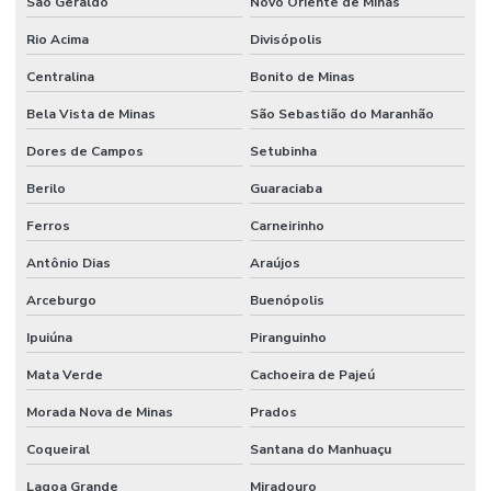
São Geraldo
Novo Oriente de Minas
Rio Acima
Divisópolis
Centralina
Bonito de Minas
Bela Vista de Minas
São Sebastião do Maranhão
Dores de Campos
Setubinha
Berilo
Guaraciaba
Ferros
Carneirinho
Antônio Dias
Araújos
Arceburgo
Buenópolis
Ipuiúna
Piranguinho
Mata Verde
Cachoeira de Pajeú
Morada Nova de Minas
Prados
Coqueiral
Santana do Manhuaçu
Lagoa Grande
Miradouro