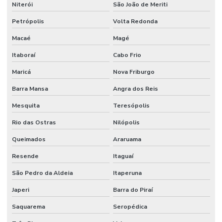
Porta corta fogo orçamento
Niterói
São João de Meriti
Projeto de alarme de incêndio
Petrópolis
Volta Redonda
Projeto para aprovação corpo de bombeiros
Macaé
Magé
Itaboraí
Cabo Frio
Projeto de combate a incêndio
Maricá
Nova Friburgo
Projeto de combate a incêndio valor
Barra Mansa
Angra dos Reis
Projeto corpo de bombeiros
Mesquita
Teresópolis
Projeto de detecção e alarme de incêndio
Rio das Ostras
Nilópolis
Projeto de hidrante
Queimados
Araruama
Projeto contra incêndio
Resende
Itaguaí
Projeto de incêndio e pânico
São Pedro da Aldeia
Itaperuna
Projeto de infraestrutura industrial
Japeri
Barra do Piraí
Projeto de montagem de estrutura metalica
Saquarema
Seropédica
Projeto de prevenção e combate a incêndio e pânico