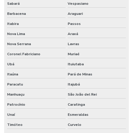
Sabará
Vespasiano
Sistema de detecção e alarme de incêndio sem fio
Barbacena
Araguari
Sistema de detecção e alarme de incêndio wireless
Itabira
Passos
Sistema detecção de incêndio
Nova Lima
Araxá
Sistema de detecção de incêndio por aspiração
Nova Serrana
Lavras
Sistema de detecção de incêndio preços
Coronel Fabriciano
Muriaé
Sistema de hidrantes para combate a incêndio
Ubá
Ituiutaba
Sistema de hidrantes contra incêndios
Itaúna
Pará de Minas
Sistema de hidrantes e sprinklers
Paracatu
Itajubá
Manhuaçu
São João del Rei
Sistema de iluminação de emergência
Patrocínio
Caratinga
Sistema contra incêndio bombas
Unaí
Esmeraldas
Sistema de incêndio empresa
Timóteo
Curvelo
Sistema de incêndio endereçável