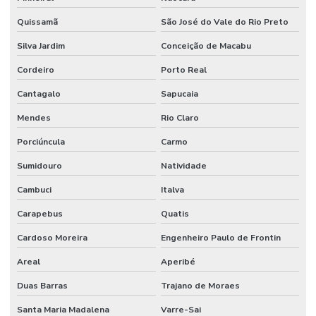
Quissamã
São José do Vale do Rio Preto
Reuso da água na indústria de alimentos
Silva Jardim
Conceição de Macabu
Sdai sistema de detecção e alarme de incêndio
Cordeiro
Porto Real
Serviço de instalação hidráulica industrial
Cantagalo
Sapucaia
Sistema de alarme e detecção de incêndio
Mendes
Rio Claro
Sistema de alarme contra incêndio
Porciúncula
Carmo
Sistema de alarme de incêndio convencional
Sumidouro
Natividade
Sistema de alarme de incêndio endereçável
Cambuci
Italva
Sistema de alarme de incêndio sem fio
Carapebus
Quatis
Sistema de alarme de incêndio industrial
Cardoso Moreira
Engenheiro Paulo de Frontin
Sistema de alarme de incêndio wifi
Areal
Aperibé
Sistema de alarme de incêndio wireless
Duas Barras
Trajano de Moraes
Sistema anti incêndio
Santa Maria Madalena
Varre-Sai