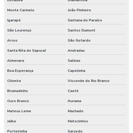
Sistema de supressão de incêndio
Monte Carmelo
João Pinheiro
Sistema vesda anti incêndio
Igarapé
Santana do Paraíso
Sistemas hidráulicos industriais
São Lourenço
Santos Dumont
Sistemas de incêndio
Arcos
São Gotardo
Terraplenagem industrial
Santa Rita do Sapucaí
Andradas
Tubulação de agua industrial
Almenara
Salinas
Tubulação para coifa industrial
Boa Esperança
Capelinha
Oliveira
Visconde do Rio Branco
Tubulação hidraulica industrial
Brumadinho
Caeté
Valor de projeto de combate a incêndio
Ouro Branco
Iturama
Valor projeto preventivo de incêndio
Mateus Leme
Machado
Jaíba
Matozinhos
Porteirinha
Sarzedo