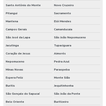
Santo Antônio do Monte
Novo Cruzeiro
Pitangui
Sacramento
Mantena
Elói Mendes
Campos Gerais
Camanducaia
São José da Lapa
São João Nepomuceno
Jacutinga
Tupaciguara
Coração de Jesus
Aimorés
Nepomuceno
Pedra Azul
Minas Novas
Paraopeba
Espera Feliz
Monte Sião
Buritis
Jequitinhonha
São Gonçalo do Sapucaí
São João da Ponte
Belo Oriente
Buritizeiro