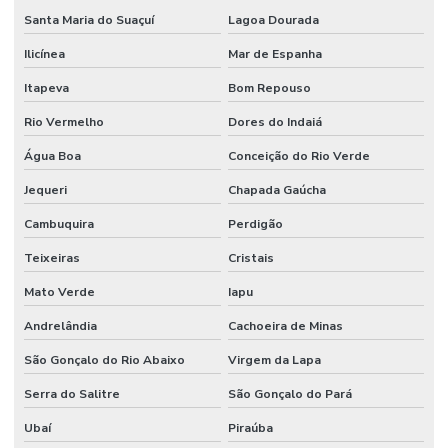
Santa Maria do Suaçuí
Lagoa Dourada
Ilicínea
Mar de Espanha
Itapeva
Bom Repouso
Rio Vermelho
Dores do Indaiá
Água Boa
Conceição do Rio Verde
Jequeri
Chapada Gaúcha
Cambuquira
Perdigão
Teixeiras
Cristais
Mato Verde
Iapu
Andrelândia
Cachoeira de Minas
São Gonçalo do Rio Abaixo
Virgem da Lapa
Serra do Salitre
São Gonçalo do Pará
Ubaí
Piraúba