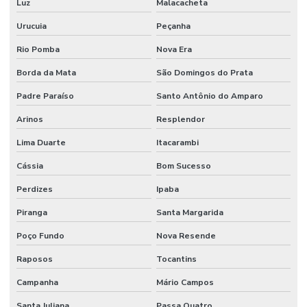
Luz
Malacacheta
Urucuia
Peçanha
Rio Pomba
Nova Era
Borda da Mata
São Domingos do Prata
Padre Paraíso
Santo Antônio do Amparo
Arinos
Resplendor
Lima Duarte
Itacarambi
Cássia
Bom Sucesso
Perdizes
Ipaba
Piranga
Santa Margarida
Poço Fundo
Nova Resende
Raposos
Tocantins
Campanha
Mário Campos
Santa Juliana
Passa Quatro