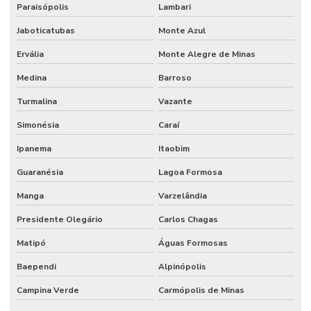
Paraisópolis
Lambari
Jaboticatubas
Monte Azul
Ervália
Monte Alegre de Minas
Medina
Barroso
Turmalina
Vazante
Simonésia
Caraí
Ipanema
Itaobim
Guaranésia
Lagoa Formosa
Manga
Varzelândia
Presidente Olegário
Carlos Chagas
Matipó
Águas Formosas
Baependi
Alpinópolis
Campina Verde
Carmópolis de Minas