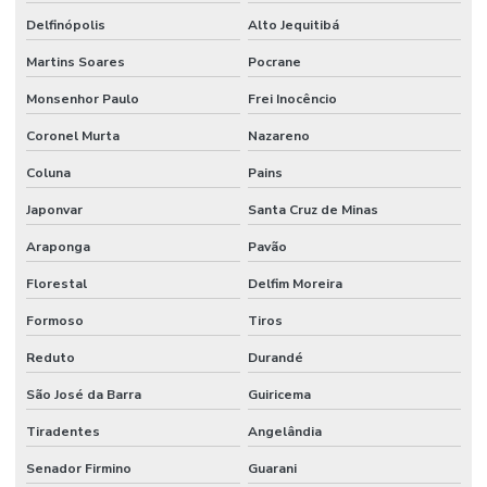
Delfinópolis
Alto Jequitibá
Martins Soares
Pocrane
Monsenhor Paulo
Frei Inocêncio
Coronel Murta
Nazareno
Coluna
Pains
Japonvar
Santa Cruz de Minas
Araponga
Pavão
Florestal
Delfim Moreira
Formoso
Tiros
Reduto
Durandé
São José da Barra
Guiricema
Tiradentes
Angelândia
Senador Firmino
Guarani