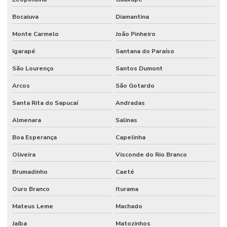
Sistema de proteção contra incêndio
Bocaiuva
Diamantina
Sistema de sprinkler
Monte Carmelo
João Pinheiro
Sistema de supressão de incêndio
Igarapé
Santana do Paraíso
Sistema vesda anti incêndio
São Lourenço
Santos Dumont
Sistemas hidráulicos industriais
Arcos
São Gotardo
Sistemas de incêndio
Santa Rita do Sapucaí
Andradas
Terraplenagem industrial
Almenara
Salinas
Boa Esperança
Capelinha
Tubulação de agua industrial
Oliveira
Visconde do Rio Branco
Tubulação para coifa industrial
Brumadinho
Caeté
Tubulação hidraulica industrial
Ouro Branco
Iturama
Valor de projeto de combate a incêndio
Mateus Leme
Machado
Valor projeto preventivo de incêndio
Jaíba
Matozinhos