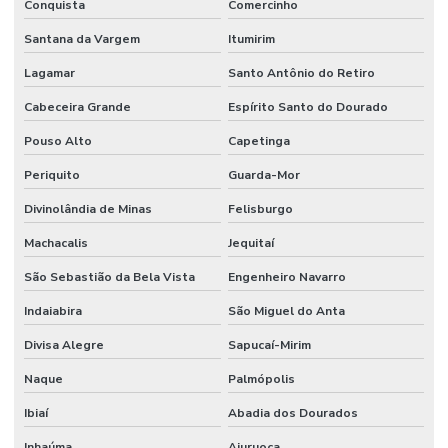
Conquista
Comercinho
Santana da Vargem
Itumirim
Lagamar
Santo Antônio do Retiro
Cabeceira Grande
Espírito Santo do Dourado
Pouso Alto
Capetinga
Periquito
Guarda-Mor
Divinolândia de Minas
Felisburgo
Machacalis
Jequitaí
São Sebastião da Bela Vista
Engenheiro Navarro
Indaiabira
São Miguel do Anta
Divisa Alegre
Sapucaí-Mirim
Naque
Palmópolis
Ibiaí
Abadia dos Dourados
Inhaúma
Aiuruoca