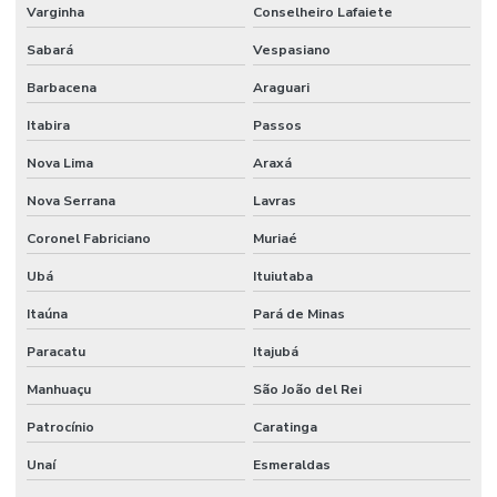
Varginha
Conselheiro Lafaiete
Sistema de combate a incêndio sprinkler
Sabará
Vespasiano
Sistema de detecção e alarme
Barbacena
Araguari
Sistema de detecção e alarme de incêndio sem fio
Itabira
Passos
Sistema de detecção e alarme de incêndio wireless
Nova Lima
Araxá
Sistema detecção de incêndio
Nova Serrana
Lavras
Sistema de detecção de incêndio por aspiração
Coronel Fabriciano
Muriaé
Sistema de detecção de incêndio preços
Ubá
Ituiutaba
Sistema de hidrantes para combate a incêndio
Itaúna
Pará de Minas
Sistema de hidrantes contra incêndios
Paracatu
Itajubá
Manhuaçu
São João del Rei
Sistema de hidrantes e sprinklers
Patrocínio
Caratinga
Sistema de iluminação de emergência
Unaí
Esmeraldas
Sistema contra incêndio bombas