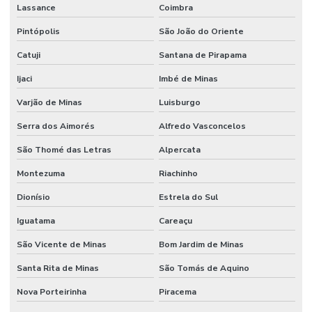
Lassance
Coimbra
Pintópolis
São João do Oriente
Catuji
Santana de Pirapama
Ijaci
Imbé de Minas
Varjão de Minas
Luisburgo
Serra dos Aimorés
Alfredo Vasconcelos
São Thomé das Letras
Alpercata
Montezuma
Riachinho
Dionísio
Estrela do Sul
Iguatama
Careaçu
São Vicente de Minas
Bom Jardim de Minas
Santa Rita de Minas
São Tomás de Aquino
Nova Porteirinha
Piracema