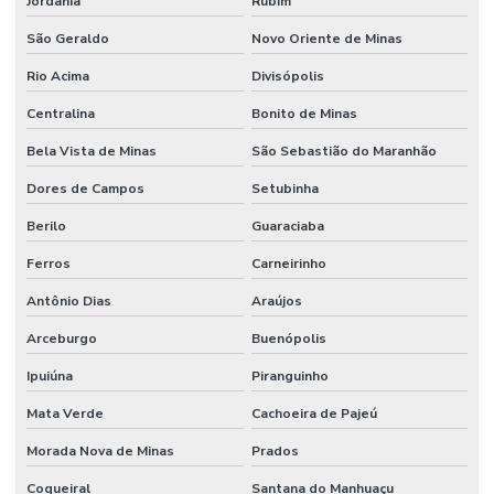
Jordânia
Rubim
São Geraldo
Novo Oriente de Minas
Rio Acima
Divisópolis
Centralina
Bonito de Minas
Bela Vista de Minas
São Sebastião do Maranhão
Dores de Campos
Setubinha
Berilo
Guaraciaba
Ferros
Carneirinho
Antônio Dias
Araújos
Arceburgo
Buenópolis
Ipuiúna
Piranguinho
Mata Verde
Cachoeira de Pajeú
Morada Nova de Minas
Prados
Coqueiral
Santana do Manhuaçu