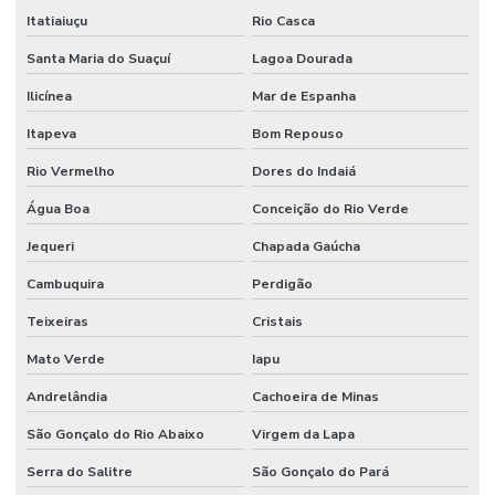
Itatiaiuçu
Rio Casca
Santa Maria do Suaçuí
Lagoa Dourada
Ilicínea
Mar de Espanha
Itapeva
Bom Repouso
Rio Vermelho
Dores do Indaiá
Água Boa
Conceição do Rio Verde
Jequeri
Chapada Gaúcha
Cambuquira
Perdigão
Teixeiras
Cristais
Mato Verde
Iapu
Andrelândia
Cachoeira de Minas
São Gonçalo do Rio Abaixo
Virgem da Lapa
Serra do Salitre
São Gonçalo do Pará