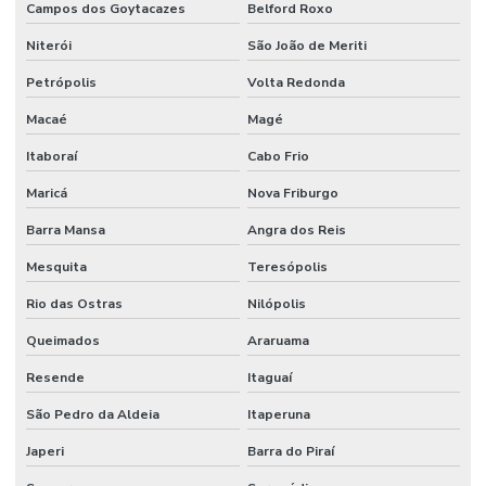
Campos dos Goytacazes
Belford Roxo
Porta corta fogo industrial
Niterói
São João de Meriti
Porta corta fogo orçamento
Petrópolis
Volta Redonda
Macaé
Magé
Projeto de alarme de incêndio
Itaboraí
Cabo Frio
Projeto para aprovação corpo de bombeiros
Maricá
Nova Friburgo
Projeto de combate a incêndio
Barra Mansa
Angra dos Reis
Projeto de combate a incêndio valor
Mesquita
Teresópolis
Projeto corpo de bombeiros
Rio das Ostras
Nilópolis
Projeto de detecção e alarme de incêndio
Queimados
Araruama
Projeto de hidrante
Resende
Itaguaí
Projeto contra incêndio
São Pedro da Aldeia
Itaperuna
Projeto de incêndio e pânico
Japeri
Barra do Piraí
Projeto de infraestrutura industrial