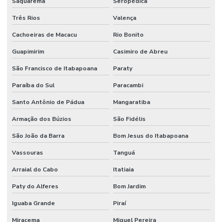
Saquarema
Seropédica
Projeto de montagem de estrutura metalica
Três Rios
Valença
Projeto de prevenção e combate a incêndio e pânico
Cachoeiras de Macacu
Rio Bonito
Guapimirim
Casimiro de Abreu
Projeto de proteção contra incêndio
São Francisco de Itabapoana
Paraty
Projeto rede de sprinklers
Paraíba do Sul
Paracambi
Projeto de segurança contra incêndio e pânico
Santo Antônio de Pádua
Mangaratiba
Projeto de sistema de combate a incêndio
Armação dos Búzios
São Fidélis
Projeto de sprinkler
São João da Barra
Bom Jesus do Itabapoana
Projeto técnico corpo de bombeiros
Vassouras
Tanguá
Projeto de terraplanagem valor
Arraial do Cabo
Itatiaia
Projeto de terraplenagem
Paty do Alferes
Bom Jardim
Projeto de tubulação industrial
Iguaba Grande
Piraí
Projetos de prevenção de incêndio
Miracema
Miguel Pereira