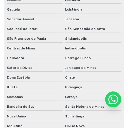
Galiléia
Luislândia
Senador Amaral
Jeceaba
São José do Jacuri
São Sebastião do Anta
São Francisco de Paula
Silvianópolis
Central de Minas
Indianópolis
Heliodora
Córrego Fundo
Salto da Divisa
Jenipapo de Minas
Dona Euzébia
Chalé
Itueta
Piranguçu
Mamonas
Laranjal
Bandeira do Sul
Santa Helena de Minas
Nova União
Tumiritinga
Jequitibá
Divisa Nova