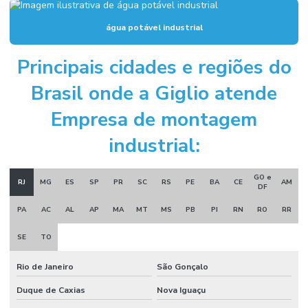
Instalação hidráulica para indústria
água potável industrial
Instalação hidráulica industrial
Instalação de sistema de alarme de incêndio
Principais cidades e regiões do
Instalação de sistema de combate a incêndio
Brasil onde a Giglio atende
Instalação de sistema de hidrantes
Empresa de montagem
Instalação de sistema de incêndio
industrial:
Manutenção sistema de alarme de incêndio
GO e
Manutenção sistema de incêndio
RJ
MG
ES
SP
PR
SC
RS
PE
BA
CE
AM
DF
Montagem e desmontagem industrial
PA
AC
AL
AP
MA
MT
MS
PB
PI
RN
RO
RR
Montagem de estrutura metálica
SE
TO
Montagem industrial empresas
Rio de Janeiro
São Gonçalo
Obra civil industrial
Duque de Caxias
Nova Iguaçu
Orçamento projeto de combate a incêndio