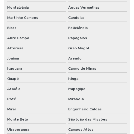
Montalvânia
Águas Vermelhas
Martinho Campos
Candeias
Bicas
Felixlândia
Abre Campo
Papagaios
Alterosa
Grão Mogol
Joaíma
Areado
Itaguara
Carmo de Minas
Guapé
Itinga
Ataléia
Itapagipe
Poté
Mirabela
Miraí
Engenheiro Caldas
Monte Belo
São João das Missões
Ubaporanga
Campos Altos