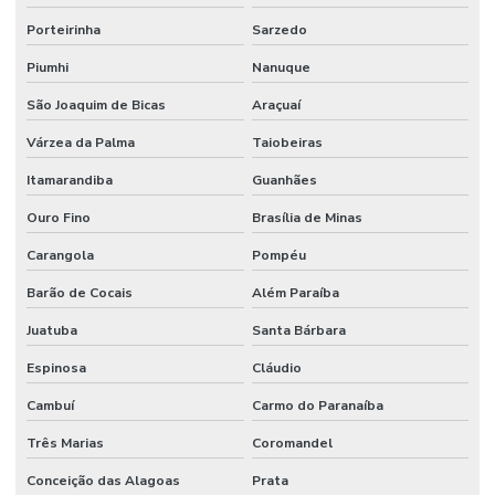
Porteirinha
Sarzedo
Piumhi
Nanuque
São Joaquim de Bicas
Araçuaí
Várzea da Palma
Taiobeiras
Itamarandiba
Guanhães
Ouro Fino
Brasília de Minas
Carangola
Pompéu
Barão de Cocais
Além Paraíba
Juatuba
Santa Bárbara
Espinosa
Cláudio
Cambuí
Carmo do Paranaíba
Três Marias
Coromandel
Conceição das Alagoas
Prata