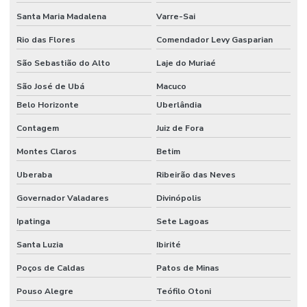
Santa Maria Madalena
Varre-Sai
Sistema de alarme de incêndio wireless
Rio das Flores
Comendador Levy Gasparian
Sistema anti incêndio
São Sebastião do Alto
Laje do Muriaé
Sistema automático de detecção e supressão de incêndio
São José de Ubá
Macuco
Sistema de chuveiros automáticos sprinklers
Belo Horizonte
Uberlândia
Sistema de combate à incêndio
Contagem
Juiz de Fora
Sistema de combate a incêndio por agentes gasosos
Montes Claros
Betim
Sistema de combate a incêndio automático
Uberaba
Ribeirão das Neves
Sistema de combate a incêndio em coifas
Governador Valadares
Divinópolis
Sistema de combate a incêndio em cozinha industrial
Ipatinga
Sete Lagoas
Santa Luzia
Ibirité
Sistema de combate a incêndio por espuma
Poços de Caldas
Patos de Minas
Sistema de combate a incêndio hidrantes
Pouso Alegre
Teófilo Otoni
Sistema de combate a incêndio industrial