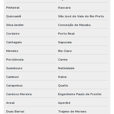
Reuso de água industrial
Pinheiral
Itaocara
Quissamã
São José do Vale do Rio Preto
Reuso da água indústria
Silva Jardim
Conceição de Macabu
Reuso da água na indústria de alimentos
Cordeiro
Porto Real
Sdai sistema de detecção e alarme de incêndio
Cantagalo
Sapucaia
Serviço de instalação hidráulica industrial
Mendes
Rio Claro
Sistema de alarme e detecção de incêndio
Porciúncula
Carmo
Sistema de alarme contra incêndio
Sumidouro
Natividade
Sistema de alarme de incêndio convencional
Cambuci
Italva
Sistema de alarme de incêndio endereçável
Carapebus
Quatis
Sistema de alarme de incêndio sem fio
Cardoso Moreira
Engenheiro Paulo de Frontin
Sistema de alarme de incêndio industrial
Areal
Aperibé
Sistema de alarme de incêndio wifi
Duas Barras
Trajano de Moraes