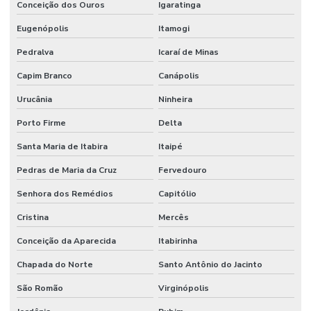
Conceição dos Ouros
Igaratinga
Eugenópolis
Itamogi
Pedralva
Icaraí de Minas
Capim Branco
Canápolis
Urucânia
Ninheira
Porto Firme
Delta
Santa Maria de Itabira
Itaipé
Pedras de Maria da Cruz
Fervedouro
Senhora dos Remédios
Capitólio
Cristina
Mercês
Conceição da Aparecida
Itabirinha
Chapada do Norte
Santo Antônio do Jacinto
São Romão
Virginópolis