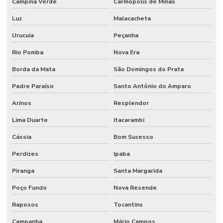
Campina Verde
Carmópolis de Minas
Luz
Malacacheta
Urucuia
Peçanha
Rio Pomba
Nova Era
Borda da Mata
São Domingos do Prata
Padre Paraíso
Santo Antônio do Amparo
Arinos
Resplendor
Lima Duarte
Itacarambi
Cássia
Bom Sucesso
Perdizes
Ipaba
Piranga
Santa Margarida
Poço Fundo
Nova Resende
Raposos
Tocantins
Campanha
Mário Campos