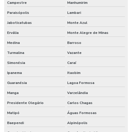
Campestre
Manhumirim
Paraisópolis
Lambari
Jaboticatubas
Monte Azul
Ervália
Monte Alegre de Minas
Medina
Barroso
Turmalina
Vazante
Simonésia
Caraí
Ipanema
Itaobim
Guaranésia
Lagoa Formosa
Manga
Varzelândia
Presidente Olegário
Carlos Chagas
Matipó
Águas Formosas
Baependi
Alpinópolis