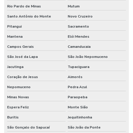
Rio Pardo de Minas
Mutum
Santo Antônio do Monte
Novo Cruzeiro
Pitangui
Sacramento
Mantena
Elói Mendes
Campos Gerais
Camanducaia
São José da Lapa
São João Nepomuceno
Jacutinga
Tupaciguara
Coração de Jesus
Aimorés
Nepomuceno
Pedra Azul
Minas Novas
Paraopeba
Espera Feliz
Monte Sião
Buritis
Jequitinhonha
São Gonçalo do Sapucaí
São João da Ponte