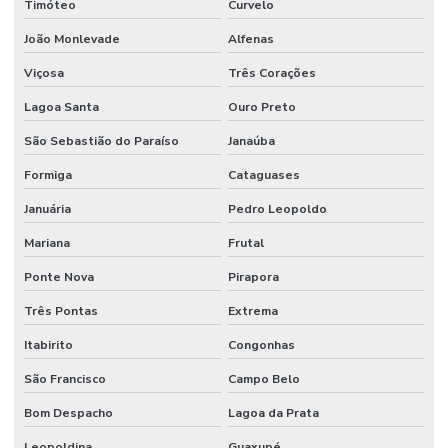
Timóteo
Curvelo
Sistema de incêndio empresa
João Monlevade
Alfenas
Sistema de incêndio endereçável
Viçosa
Três Corações
Sistema contra incêndio hidrantes
Lagoa Santa
Ouro Preto
Sistema contra incêndio hidráulico
São Sebastião do Paraíso
Janaúba
Sistema contra incêndio industrial
Formiga
Cataguases
Sistema de incêndio industrial
Januária
Pedro Leopoldo
Sistema contra incêndio sprinkler
Mariana
Frutal
Sistema de incêndio sprinkler
Ponte Nova
Pirapora
Três Pontas
Extrema
Sistema de prevenção contra incêndio
Itabirito
Congonhas
Sistema preventivo de incêndio
São Francisco
Campo Belo
Sistema de proteção e combate a incêndio
Bom Despacho
Lagoa da Prata
Sistema de proteção contra descargas atmosféricas
Leopoldina
Guaxupé