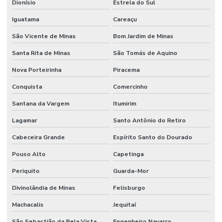
Dionísio
Estrela do Sul
Iguatama
Careaçu
São Vicente de Minas
Bom Jardim de Minas
Santa Rita de Minas
São Tomás de Aquino
Nova Porteirinha
Piracema
Conquista
Comercinho
Santana da Vargem
Itumirim
Lagamar
Santo Antônio do Retiro
Cabeceira Grande
Espírito Santo do Dourado
Pouso Alto
Capetinga
Periquito
Guarda-Mor
Divinolândia de Minas
Felisburgo
Machacalis
Jequitaí
São Sebastião da Bela Vista
Engenheiro Navarro