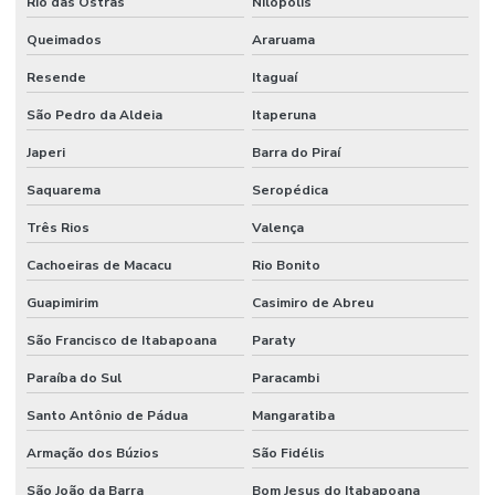
Rio das Ostras
Nilópolis
Queimados
Araruama
Projeto de detecção e alarme de incêndio
Resende
Itaguaí
Projeto de hidrante
São Pedro da Aldeia
Itaperuna
Projeto contra incêndio
Japeri
Barra do Piraí
Projeto de incêndio e pânico
Saquarema
Seropédica
Projeto de infraestrutura industrial
Três Rios
Valença
Projeto de montagem de estrutura metalica
Cachoeiras de Macacu
Rio Bonito
Projeto de prevenção e combate a incêndio e pânico
Guapimirim
Casimiro de Abreu
Projeto de proteção contra incêndio
São Francisco de Itabapoana
Paraty
Projeto rede de sprinklers
Paraíba do Sul
Paracambi
Projeto de segurança contra incêndio e pânico
Santo Antônio de Pádua
Mangaratiba
Projeto de sistema de combate a incêndio
Armação dos Búzios
São Fidélis
Projeto de sprinkler
São João da Barra
Bom Jesus do Itabapoana