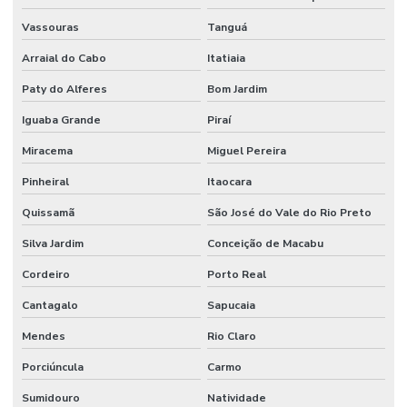
Vassouras
Tanguá
Projeto técnico corpo de bombeiros
Arraial do Cabo
Itatiaia
Projeto de terraplanagem valor
Paty do Alferes
Bom Jardim
Projeto de terraplenagem
Iguaba Grande
Piraí
Projeto de tubulação industrial
Miracema
Miguel Pereira
Projetos de prevenção de incêndio
Pinheiral
Itaocara
Reuso de água industrial
Quissamã
São José do Vale do Rio Preto
Reuso da água indústria
Silva Jardim
Conceição de Macabu
Reuso da água na indústria de alimentos
Cordeiro
Porto Real
Sdai sistema de detecção e alarme de incêndio
Cantagalo
Sapucaia
Serviço de instalação hidráulica industrial
Mendes
Rio Claro
Sistema de alarme e detecção de incêndio
Porciúncula
Carmo
Sumidouro
Natividade
Sistema de alarme contra incêndio