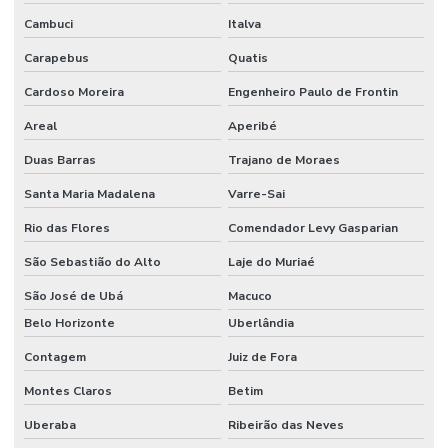
Cambuci
Italva
Sistema de alarme de incêndio convencional
Carapebus
Quatis
Sistema de alarme de incêndio endereçável
Cardoso Moreira
Engenheiro Paulo de Frontin
Sistema de alarme de incêndio sem fio
Areal
Aperibé
Sistema de alarme de incêndio industrial
Duas Barras
Trajano de Moraes
Sistema de alarme de incêndio wifi
Santa Maria Madalena
Varre-Sai
Sistema de alarme de incêndio wireless
Rio das Flores
Comendador Levy Gasparian
Sistema anti incêndio
São Sebastião do Alto
Laje do Muriaé
Sistema automático de detecção e supressão de incêndio
São José de Ubá
Macuco
Belo Horizonte
Uberlândia
Sistema de chuveiros automáticos sprinklers
Contagem
Juiz de Fora
Sistema de combate à incêndio
Montes Claros
Betim
Sistema de combate a incêndio por agentes gasosos
Uberaba
Ribeirão das Neves
Sistema de combate a incêndio automático