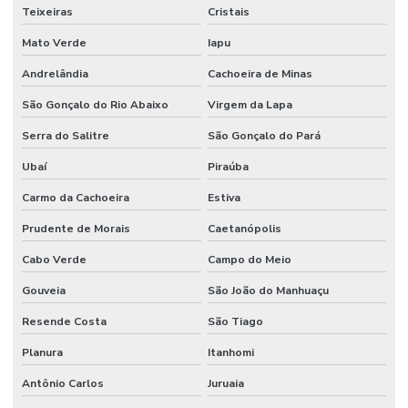
Teixeiras
Cristais
Mato Verde
Iapu
Andrelândia
Cachoeira de Minas
São Gonçalo do Rio Abaixo
Virgem da Lapa
Serra do Salitre
São Gonçalo do Pará
Ubaí
Piraúba
Carmo da Cachoeira
Estiva
Prudente de Morais
Caetanópolis
Cabo Verde
Campo do Meio
Gouveia
São João do Manhuaçu
Resende Costa
São Tiago
Planura
Itanhomi
Antônio Carlos
Juruaia