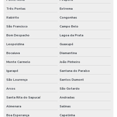
Sistema de incêndio sprinkler
Três Pontas
Extrema
Sistema de prevenção contra incêndio
Itabirito
Congonhas
Sistema preventivo de incêndio
São Francisco
Campo Belo
Sistema de proteção e combate a incêndio
Bom Despacho
Lagoa da Prata
Sistema de proteção contra descargas atmosféricas
Leopoldina
Guaxupé
Sistema de proteção contra incêndio
Bocaiuva
Diamantina
Monte Carmelo
João Pinheiro
Sistema de sprinkler
Igarapé
Santana do Paraíso
Sistema de supressão de incêndio
São Lourenço
Santos Dumont
Sistema vesda anti incêndio
Arcos
São Gotardo
Sistemas hidráulicos industriais
Santa Rita do Sapucaí
Andradas
Sistemas de incêndio
Almenara
Salinas
Terraplenagem industrial
Boa Esperança
Capelinha