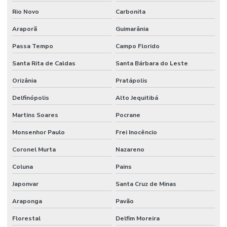
Rio Novo
Carbonita
Araporã
Guimarânia
Passa Tempo
Campo Florido
Santa Rita de Caldas
Santa Bárbara do Leste
Orizânia
Pratápolis
Delfinópolis
Alto Jequitibá
Martins Soares
Pocrane
Monsenhor Paulo
Frei Inocêncio
Coronel Murta
Nazareno
Coluna
Pains
Japonvar
Santa Cruz de Minas
Araponga
Pavão
Florestal
Delfim Moreira