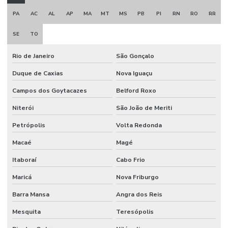
Manutenção sistema de incêndio
PA
AC
AL
AP
MA
MT
MS
PB
PI
RN
RO
RR
Montagem e desmontagem industrial
SE
TO
Montagem de estrutura metálica
Rio de Janeiro
São Gonçalo
Montagem industrial empresas
Duque de Caxias
Nova Iguaçu
Obra civil industrial
Campos dos Goytacazes
Belford Roxo
Orçamento projeto de combate a incêndio
Niterói
São João de Meriti
Porta corta fogo industrial
Petrópolis
Volta Redonda
Porta corta fogo orçamento
Macaé
Magé
Projeto de alarme de incêndio
Itaboraí
Cabo Frio
Projeto para aprovação corpo de bombeiros
Maricá
Nova Friburgo
Projeto de combate a incêndio
Barra Mansa
Angra dos Reis
Projeto de combate a incêndio valor
Mesquita
Teresópolis
Projeto corpo de bombeiros