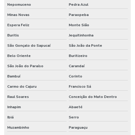
Nepomuceno
Pedra Azul
Minas Novas
Paraopeba
Espera Feliz
Monte Sião
Buritis
Jequitinhonha
São Gonçalo do Sapucaí
São João da Ponte
Belo Oriente
Buritizeiro
São João do Paraíso
Carandaí
Bambuí
Corinto
Carmo do Cajuru
Francisco Sá
Raul Soares
Conceição do Mato Dentro
Inhapim
Abaeté
Ibiá
Serro
Muzambinho
Paraguaçu