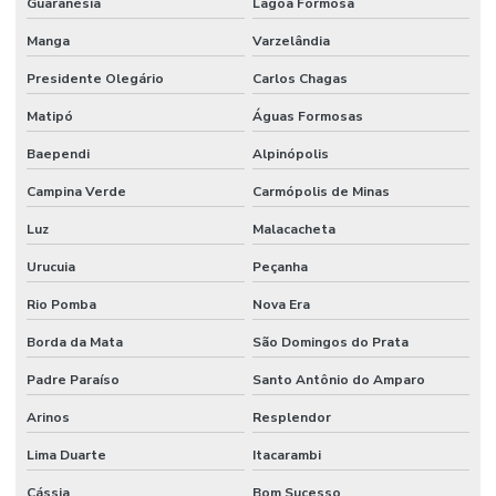
Guaranésia
Lagoa Formosa
Manga
Varzelândia
Presidente Olegário
Carlos Chagas
Matipó
Águas Formosas
Baependi
Alpinópolis
Campina Verde
Carmópolis de Minas
Luz
Malacacheta
Urucuia
Peçanha
Rio Pomba
Nova Era
Borda da Mata
São Domingos do Prata
Padre Paraíso
Santo Antônio do Amparo
Arinos
Resplendor
Lima Duarte
Itacarambi
Cássia
Bom Sucesso