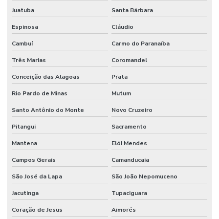
Juatuba
Santa Bárbara
Espinosa
Cláudio
Cambuí
Carmo do Paranaíba
Três Marias
Coromandel
Conceição das Alagoas
Prata
Rio Pardo de Minas
Mutum
Santo Antônio do Monte
Novo Cruzeiro
Pitangui
Sacramento
Mantena
Elói Mendes
Campos Gerais
Camanducaia
São José da Lapa
São João Nepomuceno
Jacutinga
Tupaciguara
Coração de Jesus
Aimorés