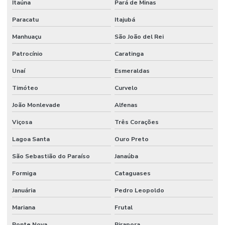
Itaúna
Pará de Minas
Sistema de hidrantes para combate a incêndio
Paracatu
Itajubá
Sistema de hidrantes contra incêndios
Manhuaçu
São João del Rei
Sistema de hidrantes e sprinklers
Patrocínio
Caratinga
Sistema de iluminação de emergência
Unaí
Esmeraldas
Sistema contra incêndio bombas
Timóteo
Curvelo
Sistema de incêndio empresa
João Monlevade
Alfenas
Sistema de incêndio endereçável
Viçosa
Três Corações
Lagoa Santa
Ouro Preto
Sistema contra incêndio hidrantes
São Sebastião do Paraíso
Janaúba
Sistema contra incêndio hidráulico
Formiga
Cataguases
Sistema contra incêndio industrial
Januária
Pedro Leopoldo
Sistema de incêndio industrial
Mariana
Frutal
Sistema contra incêndio sprinkler
Ponte Nova
Pirapora