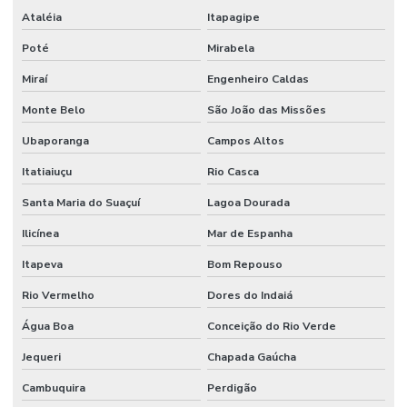
Ataléia
Itapagipe
Poté
Mirabela
Miraí
Engenheiro Caldas
Monte Belo
São João das Missões
Ubaporanga
Campos Altos
Itatiaiuçu
Rio Casca
Santa Maria do Suaçuí
Lagoa Dourada
Ilicínea
Mar de Espanha
Itapeva
Bom Repouso
Rio Vermelho
Dores do Indaiá
Água Boa
Conceição do Rio Verde
Jequeri
Chapada Gaúcha
Cambuquira
Perdigão