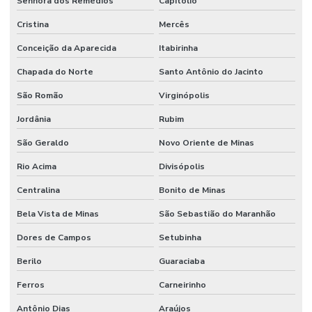
Senhora dos Remédios
Capitólio
Cristina
Mercês
Conceição da Aparecida
Itabirinha
Chapada do Norte
Santo Antônio do Jacinto
São Romão
Virginópolis
Jordânia
Rubim
São Geraldo
Novo Oriente de Minas
Rio Acima
Divisópolis
Centralina
Bonito de Minas
Bela Vista de Minas
São Sebastião do Maranhão
Dores de Campos
Setubinha
Berilo
Guaraciaba
Ferros
Carneirinho
Antônio Dias
Araújos