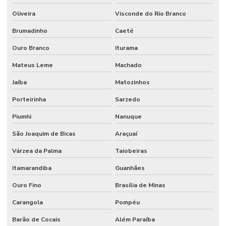
Tubulação de agua industrial
Oliveira
Visconde do Rio Branco
Tubulação para coifa industrial
Brumadinho
Caeté
Tubulação hidraulica industrial
Ouro Branco
Iturama
Valor de projeto de combate a incêndio
Mateus Leme
Machado
Valor projeto preventivo de incêndio
Jaíba
Matozinhos
Porteirinha
Sarzedo
Piumhi
Nanuque
São Joaquim de Bicas
Araçuaí
Várzea da Palma
Taiobeiras
Itamarandiba
Guanhães
Ouro Fino
Brasília de Minas
Carangola
Pompéu
Barão de Cocais
Além Paraíba