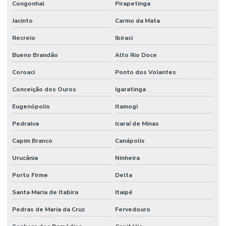
Congonhal
Pirapetinga
Jacinto
Carmo da Mata
Recreio
Ibiraci
Bueno Brandão
Alto Rio Doce
Coroaci
Ponto dos Volantes
Conceição dos Ouros
Igaratinga
Eugenópolis
Itamogi
Pedralva
Icaraí de Minas
Capim Branco
Canápolis
Urucânia
Ninheira
Porto Firme
Delta
Santa Maria de Itabira
Itaipé
Pedras de Maria da Cruz
Fervedouro