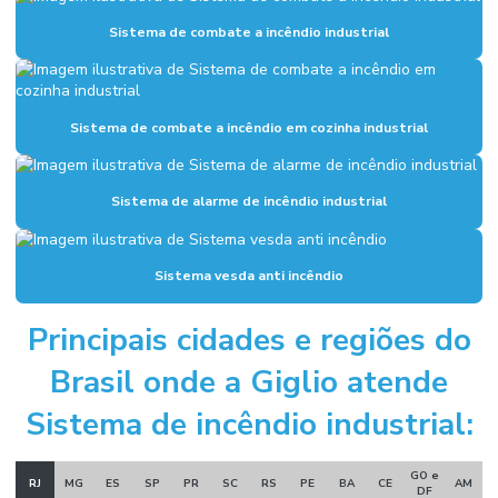
Fundações industriais
Sistema de combate a incêndio industrial
Inspeção sistema de combate a incêndio
Instalação de alarme de incêndio
Sistema de combate a incêndio em cozinha industrial
Instalação de combate a incêndio
Instalação de hidrantes
Sistema de alarme de incêndio industrial
Instalação hidráulica para indústria
Instalação hidráulica industrial
Sistema vesda anti incêndio
Instalação de sistema de alarme de incêndio
Principais cidades e regiões do
Instalação de sistema de combate a incêndio
Brasil onde a Giglio atende
Instalação de sistema de hidrantes
Sistema de incêndio industrial:
Instalação de sistema de incêndio
Manutenção sistema de alarme de incêndio
GO e
RJ
MG
ES
SP
PR
SC
RS
PE
BA
CE
AM
DF