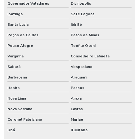
Governador Valadares
Divinópolis
Sistema de combate a incêndio em coifas
Ipatinga
Sete Lagoas
Sistema de combate a incêndio em cozinha industrial
Santa Luzia
Ibirité
Sistema de combate a incêndio por espuma
Poços de Caldas
Patos de Minas
Sistema de combate a incêndio hidrantes
Pouso Alegre
Teófilo Otoni
Sistema de combate a incêndio industrial
Varginha
Conselheiro Lafaiete
Sistema de combate a incêndio sprinkler
Sabará
Vespasiano
Sistema de detecção e alarme
Barbacena
Araguari
Itabira
Passos
Sistema de detecção e alarme de incêndio sem fio
Nova Lima
Araxá
Sistema de detecção e alarme de incêndio wireless
Nova Serrana
Lavras
Sistema detecção de incêndio
Coronel Fabriciano
Muriaé
Sistema de detecção de incêndio por aspiração
Ubá
Ituiutaba
Sistema de detecção de incêndio preços