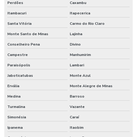
Perdões
Caxambu
Itambacuri
Itapecerica
Santa Vitória
Carmo do Rio Claro
Monte Santo de Minas
Lajinha
Conselheiro Pena
Divino
Campestre
Manhumirim
Paraisópolis
Lambari
Jaboticatubas
Monte Azul
Ervália
Monte Alegre de Minas
Medina
Barroso
Turmalina
Vazante
Simonésia
Caraí
Ipanema
Itaobim