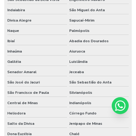
Indaiabira
São Miguel do Anta
Divisa Alegre
Sapucaí-Mirim
Naque
Palmópolis
Ibiaí
Abadia dos Dourados
Inhaúma
Aiuruoca
Galiléia
Luislândia
Senador Amaral
Jeceaba
São José do Jacuri
São Sebastião do Anta
São Francisco de Paula
Silvianópolis
Central de Minas
Indianópolis
Heliodora
Córrego Fundo
Salto da Divisa
Jenipapo de Minas
Dona Euzébia
Chalé