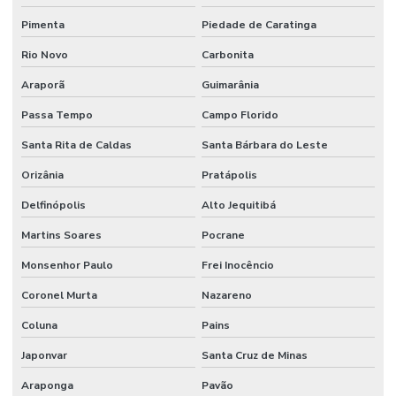
Pimenta
Piedade de Caratinga
Rio Novo
Carbonita
Araporã
Guimarânia
Passa Tempo
Campo Florido
Santa Rita de Caldas
Santa Bárbara do Leste
Orizânia
Pratápolis
Delfinópolis
Alto Jequitibá
Martins Soares
Pocrane
Monsenhor Paulo
Frei Inocêncio
Coronel Murta
Nazareno
Coluna
Pains
Japonvar
Santa Cruz de Minas
Araponga
Pavão