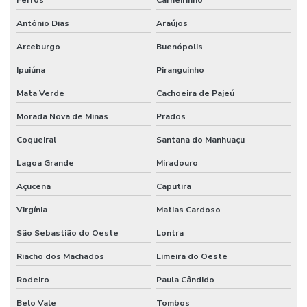
Antônio Dias
Araújos
Arceburgo
Buenópolis
Ipuiúna
Piranguinho
Mata Verde
Cachoeira de Pajeú
Morada Nova de Minas
Prados
Coqueiral
Santana do Manhuaçu
Lagoa Grande
Miradouro
Açucena
Caputira
Virgínia
Matias Cardoso
São Sebastião do Oeste
Lontra
Riacho dos Machados
Limeira do Oeste
Rodeiro
Paula Cândido
Belo Vale
Tombos