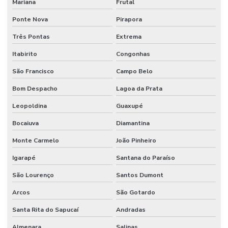
Mariana
Frutal
Sistema de incêndio sprinkler
Ponte Nova
Pirapora
Sistema de prevenção contra incêndio
Três Pontas
Extrema
Sistema preventivo de incêndio
Itabirito
Congonhas
Sistema de proteção e combate a incêndio
São Francisco
Campo Belo
Sistema de proteção contra descargas atmosféricas
Bom Despacho
Lagoa da Prata
Sistema de proteção contra incêndio
Leopoldina
Guaxupé
Sistema de sprinkler
Bocaiuva
Diamantina
Monte Carmelo
João Pinheiro
Sistema de supressão de incêndio
Igarapé
Santana do Paraíso
Sistema vesda anti incêndio
São Lourenço
Santos Dumont
Sistemas hidráulicos industriais
Arcos
São Gotardo
Sistemas de incêndio
Santa Rita do Sapucaí
Andradas
Terraplenagem industrial
Almenara
Salinas