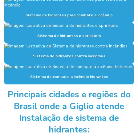
Fundações industriais
Inspeção sistema de combate a incêndio
Sistema de hidrantes para combate a incêndio
Instalação de alarme de incêndio
Sistema de hidrantes e sprinklers
Instalação de combate a incêndio
Instalação de hidrantes
Sistema de hidrantes contra incêndios
Instalação hidráulica para indústria
Instalação hidráulica industrial
Sistema de combate a incêndio hidrantes
Instalação de sistema de alarme de incêndio
Principais cidades e regiões do
Instalação de sistema de combate a incêndio
Brasil onde a Giglio atende
Instalação de sistema de hidrantes
Instalação de sistema de
Instalação de sistema de incêndio
hidrantes:
Manutenção sistema de alarme de incêndio