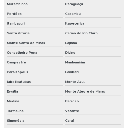
Muzambinho
Paraguaçu
Perdões
Caxambu
Itambacuri
Itapecerica
Santa Vitória
Carmo do Rio Claro
Monte Santo de Minas
Lajinha
Conselheiro Pena
Divino
Campestre
Manhumirim
Paraisópolis
Lambari
Jaboticatubas
Monte Azul
Ervália
Monte Alegre de Minas
Medina
Barroso
Turmalina
Vazante
Simonésia
Caraí