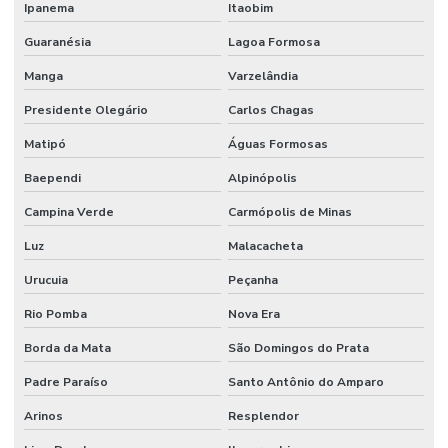
Ipanema
Itaobim
Guaranésia
Lagoa Formosa
Manga
Varzelândia
Presidente Olegário
Carlos Chagas
Matipó
Águas Formosas
Baependi
Alpinópolis
Campina Verde
Carmópolis de Minas
Luz
Malacacheta
Urucuia
Peçanha
Rio Pomba
Nova Era
Borda da Mata
São Domingos do Prata
Padre Paraíso
Santo Antônio do Amparo
Arinos
Resplendor