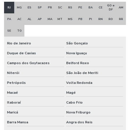
Manutenção sistema de incêndio
GO e
RJ
MG
ES
SP
PR
SC
RS
PE
BA
CE
AM
DF
Montagem e desmontagem industrial
PA
AC
AL
AP
MA
MT
MS
PB
PI
RN
RO
RR
Montagem de estrutura metálica
SE
TO
Montagem industrial empresas
Rio de Janeiro
São Gonçalo
Obra civil industrial
Duque de Caxias
Nova Iguaçu
Orçamento projeto de combate a incêndio
Campos dos Goytacazes
Belford Roxo
Porta corta fogo industrial
Niterói
São João de Meriti
Porta corta fogo orçamento
Petrópolis
Volta Redonda
Projeto de alarme de incêndio
Macaé
Magé
Projeto para aprovação corpo de bombeiros
Itaboraí
Cabo Frio
Projeto de combate a incêndio
Maricá
Nova Friburgo
Projeto de combate a incêndio valor
Barra Mansa
Angra dos Reis