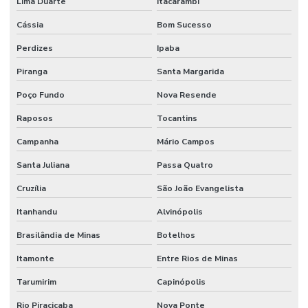
Lima Duarte
Itacarambi
Cássia
Bom Sucesso
Perdizes
Ipaba
Piranga
Santa Margarida
Poço Fundo
Nova Resende
Raposos
Tocantins
Campanha
Mário Campos
Santa Juliana
Passa Quatro
Cruzília
São João Evangelista
Itanhandu
Alvinópolis
Brasilândia de Minas
Botelhos
Itamonte
Entre Rios de Minas
Tarumirim
Capinópolis
Rio Piracicaba
Nova Ponte