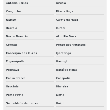
Antônio Carlos
Juruaia
Congonhal
Pirapetinga
Jacinto
Carmo da Mata
Recreio
Ibiraci
Bueno Brandão
Alto Rio Doce
Coroaci
Ponto dos Volantes
Conceição dos Ouros
Igaratinga
Eugenópolis
Itamogi
Pedralva
Icaraí de Minas
Capim Branco
Canápolis
Urucânia
Ninheira
Porto Firme
Delta
Santa Maria de Itabira
Itaipé