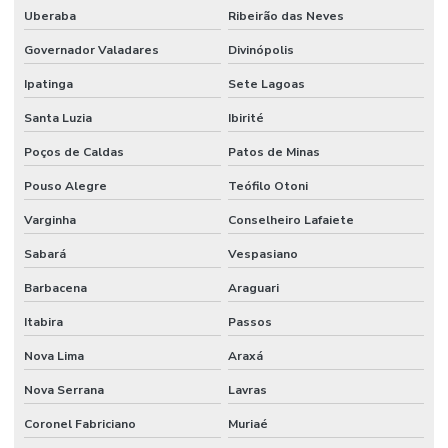
Uberaba
Ribeirão das Neves
Sistema de combate a incêndio em coifas
Governador Valadares
Divinópolis
Sistema de combate a incêndio em cozinha industrial
Ipatinga
Sete Lagoas
Sistema de combate a incêndio por espuma
Santa Luzia
Ibirité
Sistema de combate a incêndio hidrantes
Poços de Caldas
Patos de Minas
Sistema de combate a incêndio industrial
Pouso Alegre
Teófilo Otoni
Sistema de combate a incêndio sprinkler
Varginha
Conselheiro Lafaiete
Sistema de detecção e alarme
Sabará
Vespasiano
Sistema de detecção e alarme de incêndio sem fio
Barbacena
Araguari
Sistema de detecção e alarme de incêndio wireless
Itabira
Passos
Nova Lima
Araxá
Sistema detecção de incêndio
Nova Serrana
Lavras
Sistema de detecção de incêndio por aspiração
Coronel Fabriciano
Muriaé
Sistema de detecção de incêndio preços