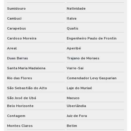
Sumidouro
Natividade
Sistema de alarme de incêndio convencional
Cambuci
Italva
Sistema de alarme de incêndio endereçável
Carapebus
Quatis
Sistema de alarme de incêndio sem fio
Cardoso Moreira
Engenheiro Paulo de Frontin
Sistema de alarme de incêndio industrial
Areal
Aperibé
Sistema de alarme de incêndio wifi
Duas Barras
Trajano de Moraes
Sistema de alarme de incêndio wireless
Santa Maria Madalena
Varre-Sai
Sistema anti incêndio
Rio das Flores
Comendador Levy Gasparian
Sistema automático de detecção e supressão de incêndio
São Sebastião do Alto
Laje do Muriaé
Sistema de chuveiros automáticos sprinklers
São José de Ubá
Macuco
Belo Horizonte
Uberlândia
Sistema de combate à incêndio
Contagem
Juiz de Fora
Sistema de combate a incêndio por agentes gasosos
Montes Claros
Betim
Sistema de combate a incêndio automático