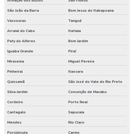
Armação dos Búzios
São Fidélis
Projeto técnico corpo de bombeiros
São João da Barra
Bom Jesus do Itabapoana
Vassouras
Tanguá
Projeto de terraplanagem valor
Arraial do Cabo
Itatiaia
Projeto de terraplenagem
Paty do Alferes
Bom Jardim
Projeto de tubulação industrial
Iguaba Grande
Piraí
Projetos de prevenção de incêndio
Miracema
Miguel Pereira
Reuso de água industrial
Pinheiral
Itaocara
Reuso da água indústria
Quissamã
São José do Vale do Rio Preto
Reuso da água na indústria de alimentos
Silva Jardim
Conceição de Macabu
Sdai sistema de detecção e alarme de incêndio
Cordeiro
Porto Real
Serviço de instalação hidráulica industrial
Cantagalo
Sapucaia
Sistema de alarme e detecção de incêndio
Mendes
Rio Claro
Sistema de alarme contra incêndio
Porciúncula
Carmo