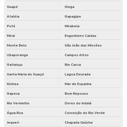
Guapé
Itinga
Ataléia
Itapagipe
Poté
Mirabela
Miraí
Engenheiro Caldas
Monte Belo
São João das Missões
Ubaporanga
Campos Altos
Itatiaiuçu
Rio Casca
Santa Maria do Suaçuí
Lagoa Dourada
Ilicínea
Mar de Espanha
Itapeva
Bom Repouso
Rio Vermelho
Dores do Indaiá
Água Boa
Conceição do Rio Verde
Jequeri
Chapada Gaúcha