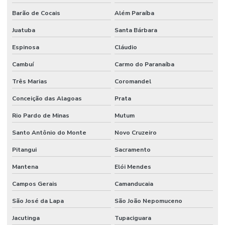
Barão de Cocais
Além Paraíba
Juatuba
Santa Bárbara
Espinosa
Cláudio
Cambuí
Carmo do Paranaíba
Três Marias
Coromandel
Conceição das Alagoas
Prata
Rio Pardo de Minas
Mutum
Santo Antônio do Monte
Novo Cruzeiro
Pitangui
Sacramento
Mantena
Elói Mendes
Campos Gerais
Camanducaia
São José da Lapa
São João Nepomuceno
Jacutinga
Tupaciguara