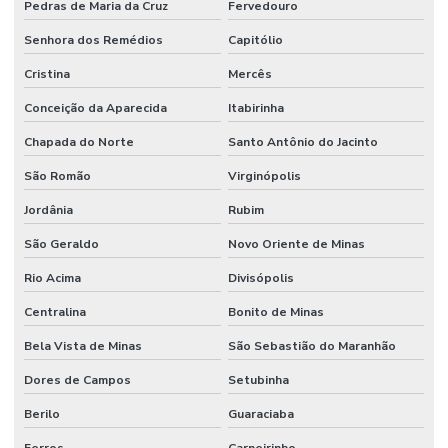
Pedras de Maria da Cruz
Fervedouro
Senhora dos Remédios
Capitólio
Cristina
Mercês
Conceição da Aparecida
Itabirinha
Chapada do Norte
Santo Antônio do Jacinto
São Romão
Virginópolis
Jordânia
Rubim
São Geraldo
Novo Oriente de Minas
Rio Acima
Divisópolis
Centralina
Bonito de Minas
Bela Vista de Minas
São Sebastião do Maranhão
Dores de Campos
Setubinha
Berilo
Guaraciaba
Ferros
Carneirinho