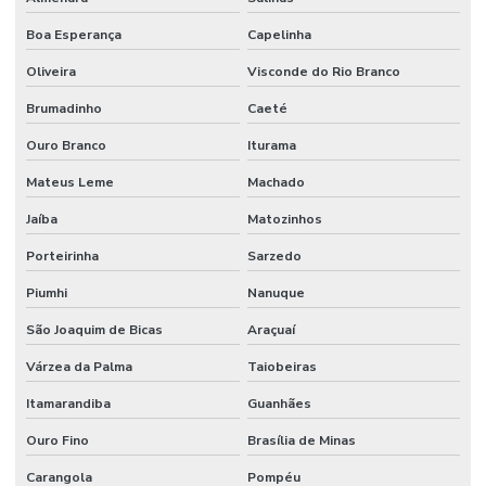
Tubulação de agua industrial
Boa Esperança
Capelinha
Tubulação para coifa industrial
Oliveira
Visconde do Rio Branco
Tubulação hidraulica industrial
Brumadinho
Caeté
Valor de projeto de combate a incêndio
Ouro Branco
Iturama
Valor projeto preventivo de incêndio
Mateus Leme
Machado
Jaíba
Matozinhos
Porteirinha
Sarzedo
Piumhi
Nanuque
São Joaquim de Bicas
Araçuaí
Várzea da Palma
Taiobeiras
Itamarandiba
Guanhães
Ouro Fino
Brasília de Minas
Carangola
Pompéu