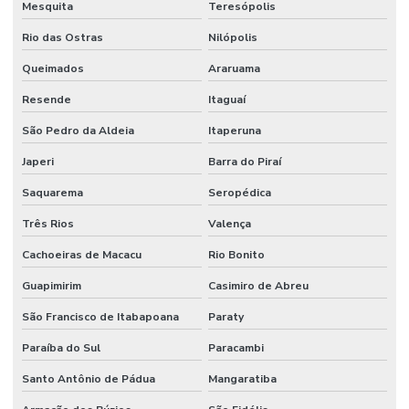
Projeto corpo de bombeiros
Mesquita
Teresópolis
Projeto de detecção e alarme de incêndio
Rio das Ostras
Nilópolis
Projeto de hidrante
Queimados
Araruama
Resende
Itaguaí
Projeto contra incêndio
São Pedro da Aldeia
Itaperuna
Projeto de incêndio e pânico
Japeri
Barra do Piraí
Projeto de infraestrutura industrial
Saquarema
Seropédica
Projeto de montagem de estrutura metalica
Três Rios
Valença
Projeto de prevenção e combate a incêndio e pânico
Cachoeiras de Macacu
Rio Bonito
Projeto de proteção contra incêndio
Guapimirim
Casimiro de Abreu
Projeto rede de sprinklers
São Francisco de Itabapoana
Paraty
Projeto de segurança contra incêndio e pânico
Paraíba do Sul
Paracambi
Projeto de sistema de combate a incêndio
Santo Antônio de Pádua
Mangaratiba
Projeto de sprinkler