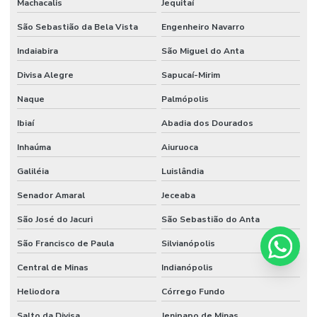
Machacalis
Jequitaí
São Sebastião da Bela Vista
Engenheiro Navarro
Indaiabira
São Miguel do Anta
Divisa Alegre
Sapucaí-Mirim
Naque
Palmópolis
Ibiaí
Abadia dos Dourados
Inhaúma
Aiuruoca
Galiléia
Luislândia
Senador Amaral
Jeceaba
São José do Jacuri
São Sebastião do Anta
São Francisco de Paula
Silvianópolis
Central de Minas
Indianópolis
Heliodora
Córrego Fundo
Salto da Divisa
Jenipapo de Minas