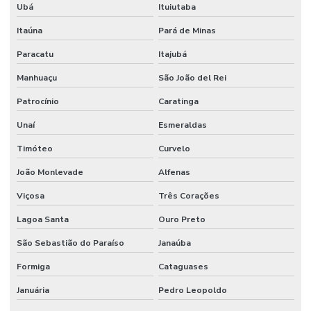
Ubá
Ituiutaba
Sistema de hidrantes para combate a incêndio
Itaúna
Pará de Minas
Sistema de hidrantes contra incêndios
Paracatu
Itajubá
Sistema de hidrantes e sprinklers
Manhuaçu
São João del Rei
Sistema de iluminação de emergência
Patrocínio
Caratinga
Sistema contra incêndio bombas
Unaí
Esmeraldas
Sistema de incêndio empresa
Timóteo
Curvelo
Sistema de incêndio endereçável
João Monlevade
Alfenas
Sistema contra incêndio hidrantes
Viçosa
Três Corações
Lagoa Santa
Ouro Preto
Sistema contra incêndio hidráulico
São Sebastião do Paraíso
Janaúba
Sistema contra incêndio industrial
Formiga
Cataguases
Sistema de incêndio industrial
Januária
Pedro Leopoldo
Sistema contra incêndio sprinkler