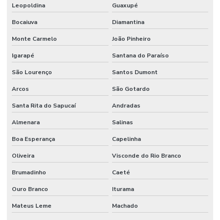
Leopoldina
Guaxupé
Sistema de proteção contra descargas atmosféricas
Bocaiuva
Diamantina
Sistema de proteção contra incêndio
Monte Carmelo
João Pinheiro
Sistema de sprinkler
Igarapé
Santana do Paraíso
Sistema de supressão de incêndio
São Lourenço
Santos Dumont
Sistema vesda anti incêndio
Arcos
São Gotardo
Sistemas hidráulicos industriais
Santa Rita do Sapucaí
Andradas
Sistemas de incêndio
Almenara
Salinas
Boa Esperança
Capelinha
Terraplenagem industrial
Oliveira
Visconde do Rio Branco
Tubulação de agua industrial
Brumadinho
Caeté
Tubulação para coifa industrial
Ouro Branco
Iturama
Tubulação hidraulica industrial
Mateus Leme
Machado
Valor de projeto de combate a incêndio