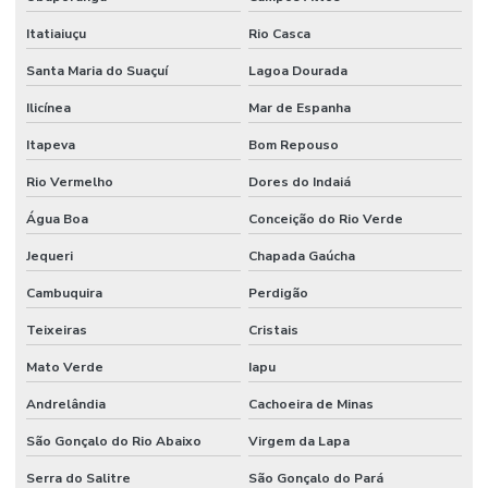
Itatiaiuçu
Rio Casca
Santa Maria do Suaçuí
Lagoa Dourada
Ilicínea
Mar de Espanha
Itapeva
Bom Repouso
Rio Vermelho
Dores do Indaiá
Água Boa
Conceição do Rio Verde
Jequeri
Chapada Gaúcha
Cambuquira
Perdigão
Teixeiras
Cristais
Mato Verde
Iapu
Andrelândia
Cachoeira de Minas
São Gonçalo do Rio Abaixo
Virgem da Lapa
Serra do Salitre
São Gonçalo do Pará