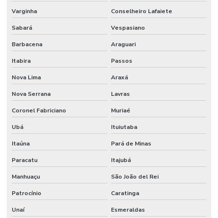
Varginha
Conselheiro Lafaiete
Sistema de combate a incêndio industrial
Sabará
Vespasiano
Sistema de combate a incêndio sprinkler
Barbacena
Araguari
Sistema de detecção e alarme
Itabira
Passos
Sistema de detecção e alarme de incêndio sem fio
Nova Lima
Araxá
Sistema de detecção e alarme de incêndio wireless
Nova Serrana
Lavras
Sistema detecção de incêndio
Coronel Fabriciano
Muriaé
Sistema de detecção de incêndio por aspiração
Ubá
Ituiutaba
Sistema de detecção de incêndio preços
Itaúna
Pará de Minas
Paracatu
Itajubá
Sistema de hidrantes para combate a incêndio
Manhuaçu
São João del Rei
Sistema de hidrantes contra incêndios
Patrocínio
Caratinga
Sistema de hidrantes e sprinklers
Unaí
Esmeraldas
Sistema de iluminação de emergência