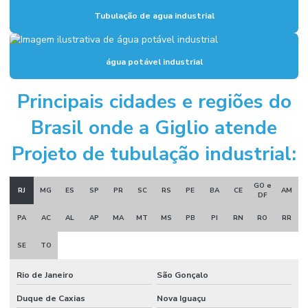
Instalação de hidrantes
Tubulação de agua industrial
Instalação hidráulica para indústria
água potável industrial
Instalação hidráulica industrial
Instalação de sistema de alarme de incêndio
Principais cidades e regiões do
Instalação de sistema de combate a incêndio
Brasil onde a Giglio atende
Instalação de sistema de hidrantes
Projeto de tubulação industrial:
Instalação de sistema de incêndio
GO e
Manutenção sistema de alarme de incêndio
RJ
MG
ES
SP
PR
SC
RS
PE
BA
CE
AM
DF
Manutenção sistema de incêndio
PA
AC
AL
AP
MA
MT
MS
PB
PI
RN
RO
RR
Montagem e desmontagem industrial
SE
TO
Montagem de estrutura metálica
Rio de Janeiro
São Gonçalo
Montagem industrial empresas
Duque de Caxias
Nova Iguaçu