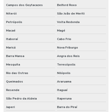
Obra civil industrial
Campos dos Goytacazes
Belford Roxo
Orçamento projeto de combate a incêndio
Niterói
São João de Meriti
Porta corta fogo industrial
Petrópolis
Volta Redonda
Macaé
Magé
Porta corta fogo orçamento
Itaboraí
Cabo Frio
Projeto de alarme de incêndio
Maricá
Nova Friburgo
Projeto para aprovação corpo de bombeiros
Barra Mansa
Angra dos Reis
Projeto de combate a incêndio
Mesquita
Teresópolis
Projeto de combate a incêndio valor
Rio das Ostras
Nilópolis
Projeto corpo de bombeiros
Queimados
Araruama
Projeto de detecção e alarme de incêndio
Resende
Itaguaí
Projeto de hidrante
São Pedro da Aldeia
Itaperuna
Projeto contra incêndio
Japeri
Barra do Piraí