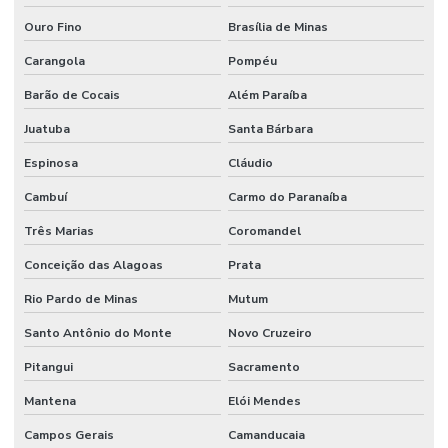
Ouro Fino
Brasília de Minas
Carangola
Pompéu
Barão de Cocais
Além Paraíba
Juatuba
Santa Bárbara
Espinosa
Cláudio
Cambuí
Carmo do Paranaíba
Três Marias
Coromandel
Conceição das Alagoas
Prata
Rio Pardo de Minas
Mutum
Santo Antônio do Monte
Novo Cruzeiro
Pitangui
Sacramento
Mantena
Elói Mendes
Campos Gerais
Camanducaia