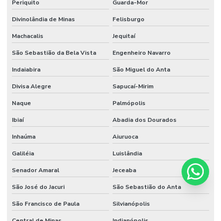
Periquito
Guarda-Mor
Divinolândia de Minas
Felisburgo
Machacalis
Jequitaí
São Sebastião da Bela Vista
Engenheiro Navarro
Indaiabira
São Miguel do Anta
Divisa Alegre
Sapucaí-Mirim
Naque
Palmópolis
Ibiaí
Abadia dos Dourados
Inhaúma
Aiuruoca
Galiléia
Luislândia
Senador Amaral
Jeceaba
São José do Jacuri
São Sebastião do Anta
São Francisco de Paula
Silvianópolis
Central de Minas
Indianópolis