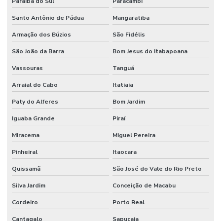
Paraíba do Sul
Paracambi
Projeto de sistema de combate a incêndio
Santo Antônio de Pádua
Mangaratiba
Projeto de sprinkler
Armação dos Búzios
São Fidélis
Projeto técnico corpo de bombeiros
São João da Barra
Bom Jesus do Itabapoana
Projeto de terraplanagem valor
Vassouras
Tanguá
Projeto de terraplenagem
Arraial do Cabo
Itatiaia
Projeto de tubulação industrial
Paty do Alferes
Bom Jardim
Projetos de prevenção de incêndio
Iguaba Grande
Piraí
Reuso de água industrial
Miracema
Miguel Pereira
Reuso da água indústria
Pinheiral
Itaocara
Quissamã
São José do Vale do Rio Preto
Reuso da água na indústria de alimentos
Silva Jardim
Conceição de Macabu
Sdai sistema de detecção e alarme de incêndio
Cordeiro
Porto Real
Serviço de instalação hidráulica industrial
Cantagalo
Sapucaia