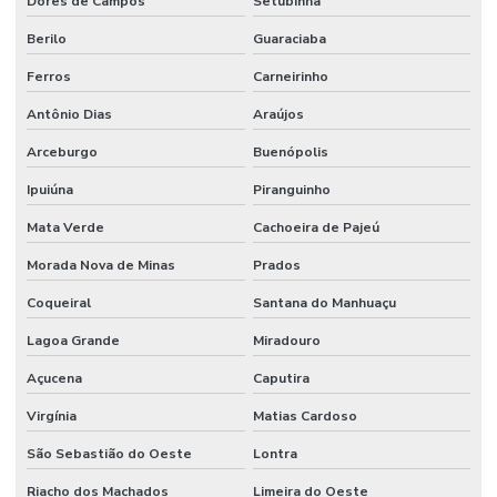
Dores de Campos
Setubinha
Berilo
Guaraciaba
Ferros
Carneirinho
Antônio Dias
Araújos
Arceburgo
Buenópolis
Ipuiúna
Piranguinho
Mata Verde
Cachoeira de Pajeú
Morada Nova de Minas
Prados
Coqueiral
Santana do Manhuaçu
Lagoa Grande
Miradouro
Açucena
Caputira
Virgínia
Matias Cardoso
São Sebastião do Oeste
Lontra
Riacho dos Machados
Limeira do Oeste