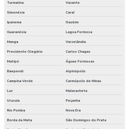
Turmalina
Vazante
Simonésia
Caraí
Ipanema
Itaobim
Guaranésia
Lagoa Formosa
Manga
Varzelândia
Presidente Olegário
Carlos Chagas
Matipó
Águas Formosas
Baependi
Alpinópolis
Campina Verde
Carmópolis de Minas
Luz
Malacacheta
Urucuia
Peçanha
Rio Pomba
Nova Era
Borda da Mata
São Domingos do Prata