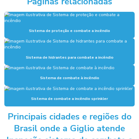
Páginas relacionadas
Execução de fundação industrial
Fundações industriais
Inspeção sistema de combate a incêndio
Sistema de proteção e combate a incêndio
Instalação de alarme de incêndio
Instalação de combate a incêndio
Sistema de hidrantes para combate a incêndio
Instalação de hidrantes
Instalação hidráulica para indústria
Sistema de combate à incêndio
Instalação hidráulica industrial
Instalação de sistema de alarme de incêndio
Sistema de combate a incêndio sprinkler
Instalação de sistema de combate a incêndio
Principais cidades e regiões do
Instalação de sistema de hidrantes
Brasil onde a Giglio atende
Instalação de sistema de incêndio