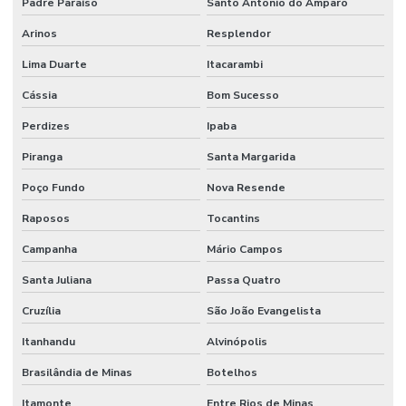
Padre Paraíso
Santo Antônio do Amparo
Arinos
Resplendor
Lima Duarte
Itacarambi
Cássia
Bom Sucesso
Perdizes
Ipaba
Piranga
Santa Margarida
Poço Fundo
Nova Resende
Raposos
Tocantins
Campanha
Mário Campos
Santa Juliana
Passa Quatro
Cruzília
São João Evangelista
Itanhandu
Alvinópolis
Brasilândia de Minas
Botelhos
Itamonte
Entre Rios de Minas