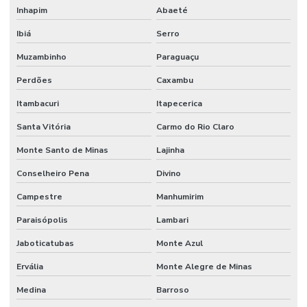
Inhapim
Abaeté
Ibiá
Serro
Muzambinho
Paraguaçu
Perdões
Caxambu
Itambacuri
Itapecerica
Santa Vitória
Carmo do Rio Claro
Monte Santo de Minas
Lajinha
Conselheiro Pena
Divino
Campestre
Manhumirim
Paraisópolis
Lambari
Jaboticatubas
Monte Azul
Ervália
Monte Alegre de Minas
Medina
Barroso