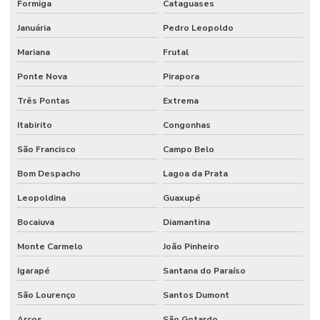
Formiga
Cataguases
Sistema contra incêndio sprinkler
Januária
Pedro Leopoldo
Sistema de incêndio sprinkler
Mariana
Frutal
Sistema de prevenção contra incêndio
Ponte Nova
Pirapora
Três Pontas
Extrema
Sistema preventivo de incêndio
Itabirito
Congonhas
Sistema de proteção e combate a incêndio
São Francisco
Campo Belo
Sistema de proteção contra descargas atmosféricas
Bom Despacho
Lagoa da Prata
Sistema de proteção contra incêndio
Leopoldina
Guaxupé
Sistema de sprinkler
Bocaiuva
Diamantina
Sistema de supressão de incêndio
Monte Carmelo
João Pinheiro
Sistema vesda anti incêndio
Igarapé
Santana do Paraíso
Sistemas hidráulicos industriais
São Lourenço
Santos Dumont
Sistemas de incêndio
Arcos
São Gotardo