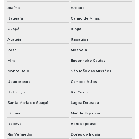
Joaíma
Areado
Itaguara
Carmo de Minas
Guapé
Itinga
Ataléia
Itapagipe
Poté
Mirabela
Miraí
Engenheiro Caldas
Monte Belo
São João das Missões
Ubaporanga
Campos Altos
Itatiaiuçu
Rio Casca
Santa Maria do Suaçuí
Lagoa Dourada
Ilicínea
Mar de Espanha
Itapeva
Bom Repouso
Rio Vermelho
Dores do Indaiá