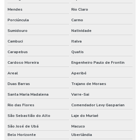
Sistema de alarme e detecção de incêndio
Mendes
Rio Claro
Sistema de alarme contra incêndio
Porciúncula
Carmo
Sistema de alarme de incêndio convencional
Sumidouro
Natividade
Sistema de alarme de incêndio endereçável
Cambuci
Italva
Sistema de alarme de incêndio sem fio
Carapebus
Quatis
Sistema de alarme de incêndio industrial
Cardoso Moreira
Engenheiro Paulo de Frontin
Sistema de alarme de incêndio wifi
Areal
Aperibé
Sistema de alarme de incêndio wireless
Duas Barras
Trajano de Moraes
Sistema anti incêndio
Santa Maria Madalena
Varre-Sai
Rio das Flores
Comendador Levy Gasparian
Sistema automático de detecção e supressão de incêndio
São Sebastião do Alto
Laje do Muriaé
Sistema de chuveiros automáticos sprinklers
São José de Ubá
Macuco
Sistema de combate à incêndio
Belo Horizonte
Uberlândia