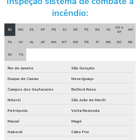
Inspeção sistema de combate a
Manutenção sistema de alarme de incêndio
incêndio:
Manutenção sistema de incêndio
GO e
Montagem e desmontagem industrial
RJ
MG
ES
SP
PR
SC
RS
PE
BA
CE
AM
DF
Montagem de estrutura metálica
PA
AC
AL
AP
MA
MT
MS
PB
PI
RN
RO
RR
Montagem industrial empresas
SE
TO
Obra civil industrial
Rio de Janeiro
São Gonçalo
Orçamento projeto de combate a incêndio
Duque de Caxias
Nova Iguaçu
Porta corta fogo industrial
Campos dos Goytacazes
Belford Roxo
Porta corta fogo orçamento
Niterói
São João de Meriti
Projeto de alarme de incêndio
Petrópolis
Volta Redonda
Projeto para aprovação corpo de bombeiros
Macaé
Magé
Itaboraí
Cabo Frio
Projeto de combate a incêndio