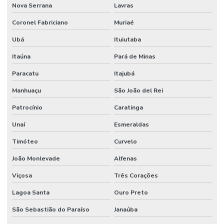
Nova Serrana
Lavras
Sistema de detecção de incêndio preços
Coronel Fabriciano
Muriaé
Sistema de hidrantes para combate a incêndio
Ubá
Ituiutaba
Sistema de hidrantes contra incêndios
Itaúna
Pará de Minas
Sistema de hidrantes e sprinklers
Paracatu
Itajubá
Manhuaçu
São João del Rei
Sistema de iluminação de emergência
Patrocínio
Caratinga
Sistema contra incêndio bombas
Unaí
Esmeraldas
Sistema de incêndio empresa
Timóteo
Curvelo
Sistema de incêndio endereçável
João Monlevade
Alfenas
Sistema contra incêndio hidrantes
Viçosa
Três Corações
Sistema contra incêndio hidráulico
Lagoa Santa
Ouro Preto
Sistema contra incêndio industrial
São Sebastião do Paraíso
Janaúba
Sistema de incêndio industrial