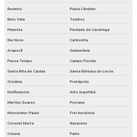
Rodeiro
Paula Cândido
Belo Vale
Tombos
Pimenta
Piedade de Caratinga
Rio Novo
Carbonita
Araporã
Guimarânia
Passa Tempo
Campo Florido
Santa Rita de Caldas
Santa Bárbara do Leste
Orizânia
Pratápolis
Delfinópolis
Alto Jequitibá
Martins Soares
Pocrane
Monsenhor Paulo
Frei Inocêncio
Coronel Murta
Nazareno
Coluna
Pains