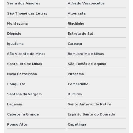
Serra dos Aimorés
Alfredo Vasconcelos
São Thomé das Letras
Alpercata
Montezuma
Riachinho
Dionísio
Estrela do Sul
Iguatama
Careaçu
São Vicente de Minas
Bom Jardim de Minas
Santa Rita de Minas
São Tomás de Aquino
Nova Porteirinha
Piracema
Conquista
Comercinho
Santana da Vargem
Itumirim
Lagamar
Santo Antônio do Retiro
Cabeceira Grande
Espírito Santo do Dourado
Pouso Alto
Capetinga