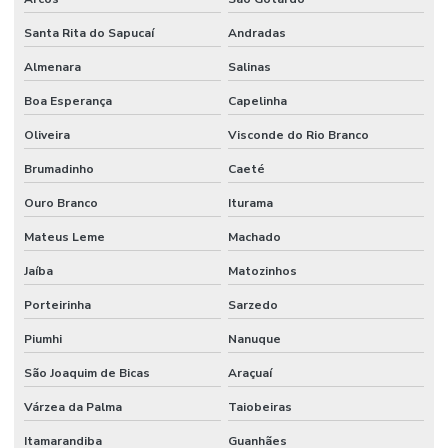
Terraplenagem industrial
Santa Rita do Sapucaí
Andradas
Tubulação de agua industrial
Almenara
Salinas
Tubulação para coifa industrial
Boa Esperança
Capelinha
Oliveira
Visconde do Rio Branco
Tubulação hidraulica industrial
Brumadinho
Caeté
Valor de projeto de combate a incêndio
Ouro Branco
Iturama
Valor projeto preventivo de incêndio
Mateus Leme
Machado
Jaíba
Matozinhos
Porteirinha
Sarzedo
Piumhi
Nanuque
São Joaquim de Bicas
Araçuaí
Várzea da Palma
Taiobeiras
Itamarandiba
Guanhães