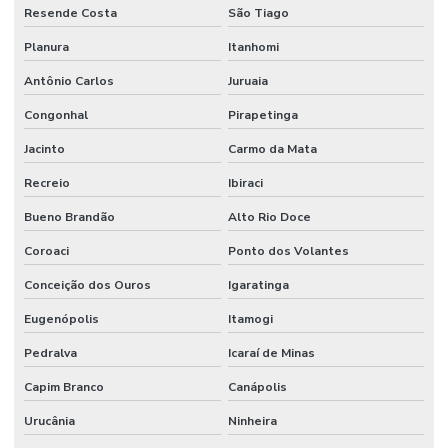
Resende Costa
São Tiago
Planura
Itanhomi
Antônio Carlos
Juruaia
Congonhal
Pirapetinga
Jacinto
Carmo da Mata
Recreio
Ibiraci
Bueno Brandão
Alto Rio Doce
Coroaci
Ponto dos Volantes
Conceição dos Ouros
Igaratinga
Eugenópolis
Itamogi
Pedralva
Icaraí de Minas
Capim Branco
Canápolis
Urucânia
Ninheira