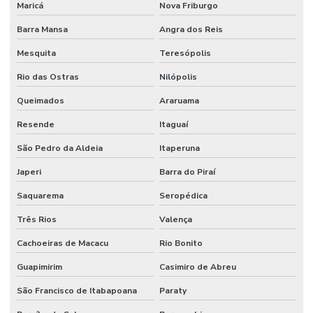
Maricá
Nova Friburgo
Projeto de combate a incêndio valor
Barra Mansa
Angra dos Reis
Projeto corpo de bombeiros
Mesquita
Teresópolis
Projeto de detecção e alarme de incêndio
Rio das Ostras
Nilópolis
Projeto de hidrante
Queimados
Araruama
Projeto contra incêndio
Resende
Itaguaí
Projeto de incêndio e pânico
São Pedro da Aldeia
Itaperuna
Projeto de infraestrutura industrial
Japeri
Barra do Piraí
Projeto de montagem de estrutura metalica
Saquarema
Seropédica
Projeto de prevenção e combate a incêndio e pânico
Três Rios
Valença
Projeto de proteção contra incêndio
Cachoeiras de Macacu
Rio Bonito
Guapimirim
Casimiro de Abreu
Projeto rede de sprinklers
São Francisco de Itabapoana
Paraty
Projeto de segurança contra incêndio e pânico