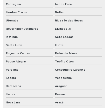
Sistema de combate a incêndio por agentes gasosos
Contagem
Juiz de Fora
Sistema de combate a incêndio automático
Montes Claros
Betim
Sistema de combate a incêndio em coifas
Uberaba
Ribeirão das Neves
Sistema de combate a incêndio em cozinha industrial
Governador Valadares
Divinópolis
Sistema de combate a incêndio por espuma
Ipatinga
Sete Lagoas
Sistema de combate a incêndio hidrantes
Santa Luzia
Ibirité
Poços de Caldas
Patos de Minas
Sistema de combate a incêndio industrial
Pouso Alegre
Teófilo Otoni
Sistema de combate a incêndio sprinkler
Varginha
Conselheiro Lafaiete
Sistema de detecção e alarme
Sabará
Vespasiano
Sistema de detecção e alarme de incêndio sem fio
Barbacena
Araguari
Sistema de detecção e alarme de incêndio wireless
Itabira
Passos
Sistema detecção de incêndio
Nova Lima
Araxá
Sistema de detecção de incêndio por aspiração