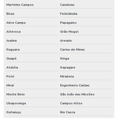
Martinho Campos
Candeias
Bicas
Felixlândia
Abre Campo
Papagaios
Alterosa
Grão Mogol
Joaíma
Areado
Itaguara
Carmo de Minas
Guapé
Itinga
Ataléia
Itapagipe
Poté
Mirabela
Miraí
Engenheiro Caldas
Monte Belo
São João das Missões
Ubaporanga
Campos Altos
Itatiaiuçu
Rio Casca