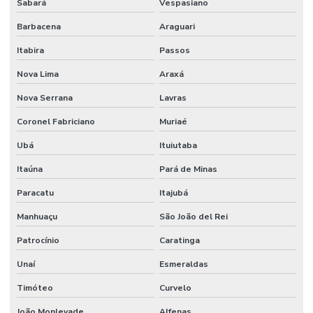
Sabará
Vespasiano
Sistema de detecção e alarme de incêndio sem fio
Barbacena
Araguari
Sistema de detecção e alarme de incêndio wireless
Itabira
Passos
Nova Lima
Araxá
Sistema detecção de incêndio
Nova Serrana
Lavras
Sistema de detecção de incêndio por aspiração
Coronel Fabriciano
Muriaé
Sistema de detecção de incêndio preços
Ubá
Ituiutaba
Sistema de hidrantes para combate a incêndio
Itaúna
Pará de Minas
Sistema de hidrantes contra incêndios
Paracatu
Itajubá
Sistema de hidrantes e sprinklers
Manhuaçu
São João del Rei
Sistema de iluminação de emergência
Patrocínio
Caratinga
Sistema contra incêndio bombas
Unaí
Esmeraldas
Sistema de incêndio empresa
Timóteo
Curvelo
Sistema de incêndio endereçável
João Monlevade
Alfenas