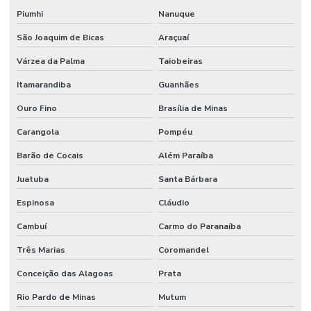
Piumhi
Nanuque
São Joaquim de Bicas
Araçuaí
Várzea da Palma
Taiobeiras
Itamarandiba
Guanhães
Ouro Fino
Brasília de Minas
Carangola
Pompéu
Barão de Cocais
Além Paraíba
Juatuba
Santa Bárbara
Espinosa
Cláudio
Cambuí
Carmo do Paranaíba
Três Marias
Coromandel
Conceição das Alagoas
Prata
Rio Pardo de Minas
Mutum