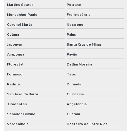
Martins Soares
Pocrane
Monsenhor Paulo
Frei Inocêncio
Coronel Murta
Nazareno
Coluna
Pains
Japonvar
Santa Cruz de Minas
Araponga
Pavão
Florestal
Delfim Moreira
Formoso
Tiros
Reduto
Durandé
São José da Barra
Guiricema
Tiradentes
Angelândia
Senador Firmino
Guarani
Verdelândia
Desterro de Entre Rios