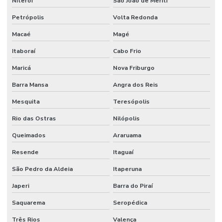
Niterói
São João de Meriti
Porta corta fogo orçamento
Petrópolis
Volta Redonda
Projeto de alarme de incêndio
Macaé
Magé
Projeto para aprovação corpo de bombeiros
Itaboraí
Cabo Frio
Projeto de combate a incêndio
Maricá
Nova Friburgo
Projeto de combate a incêndio valor
Barra Mansa
Angra dos Reis
Projeto corpo de bombeiros
Mesquita
Teresópolis
Projeto de detecção e alarme de incêndio
Rio das Ostras
Nilópolis
Projeto de hidrante
Queimados
Araruama
Resende
Itaguaí
Projeto contra incêndio
São Pedro da Aldeia
Itaperuna
Projeto de incêndio e pânico
Japeri
Barra do Piraí
Projeto de infraestrutura industrial
Saquarema
Seropédica
Projeto de montagem de estrutura metalica
Três Rios
Valença