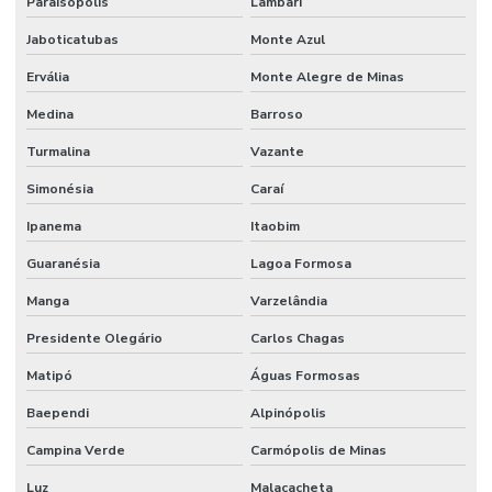
Paraisópolis
Lambari
Jaboticatubas
Monte Azul
Ervália
Monte Alegre de Minas
Medina
Barroso
Turmalina
Vazante
Simonésia
Caraí
Ipanema
Itaobim
Guaranésia
Lagoa Formosa
Manga
Varzelândia
Presidente Olegário
Carlos Chagas
Matipó
Águas Formosas
Baependi
Alpinópolis
Campina Verde
Carmópolis de Minas
Luz
Malacacheta