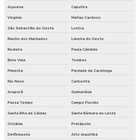
Açucena
Caputira
Virgínia
Matias Cardoso
São Sebastião do Oeste
Lontra
Riacho dos Machados
Limeira do Oeste
Rodeiro
Paula Cândido
Belo Vale
Tombos
Pimenta
Piedade de Caratinga
Rio Novo
Carbonita
Araporã
Guimarânia
Passa Tempo
Campo Florido
Santa Rita de Caldas
Santa Bárbara do Leste
Orizânia
Pratápolis
Delfinópolis
Alto Jequitibá