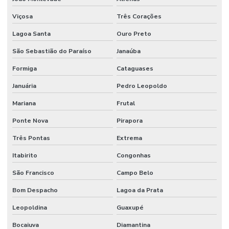
Sistema contra incêndio hidrantes
Viçosa
Três Corações
Lagoa Santa
Ouro Preto
Sistema contra incêndio hidráulico
São Sebastião do Paraíso
Janaúba
Sistema contra incêndio industrial
Formiga
Cataguases
Sistema de incêndio industrial
Januária
Pedro Leopoldo
Sistema contra incêndio sprinkler
Mariana
Frutal
Sistema de incêndio sprinkler
Ponte Nova
Pirapora
Sistema de prevenção contra incêndio
Três Pontas
Extrema
Sistema preventivo de incêndio
Itabirito
Congonhas
Sistema de proteção e combate a incêndio
São Francisco
Campo Belo
Sistema de proteção contra descargas atmosféricas
Bom Despacho
Lagoa da Prata
Sistema de proteção contra incêndio
Leopoldina
Guaxupé
Sistema de sprinkler
Bocaiuva
Diamantina