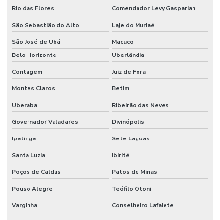
Sistema anti incêndio
Rio das Flores
Comendador Levy Gasparian
Sistema automático de detecção e supressão de incêndio
São Sebastião do Alto
Laje do Muriaé
Sistema de chuveiros automáticos sprinklers
São José de Ubá
Macuco
Belo Horizonte
Uberlândia
Sistema de combate à incêndio
Contagem
Juiz de Fora
Sistema de combate a incêndio por agentes gasosos
Montes Claros
Betim
Sistema de combate a incêndio automático
Uberaba
Ribeirão das Neves
Sistema de combate a incêndio em coifas
Governador Valadares
Divinópolis
Sistema de combate a incêndio em cozinha industrial
Ipatinga
Sete Lagoas
Sistema de combate a incêndio por espuma
Santa Luzia
Ibirité
Sistema de combate a incêndio hidrantes
Poços de Caldas
Patos de Minas
Sistema de combate a incêndio industrial
Pouso Alegre
Teófilo Otoni
Sistema de combate a incêndio sprinkler
Varginha
Conselheiro Lafaiete
Sistema de detecção e alarme