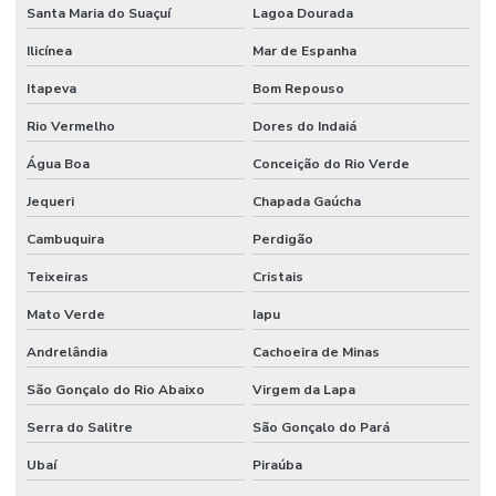
Santa Maria do Suaçuí
Lagoa Dourada
Ilicínea
Mar de Espanha
Itapeva
Bom Repouso
Rio Vermelho
Dores do Indaiá
Água Boa
Conceição do Rio Verde
Jequeri
Chapada Gaúcha
Cambuquira
Perdigão
Teixeiras
Cristais
Mato Verde
Iapu
Andrelândia
Cachoeira de Minas
São Gonçalo do Rio Abaixo
Virgem da Lapa
Serra do Salitre
São Gonçalo do Pará
Ubaí
Piraúba