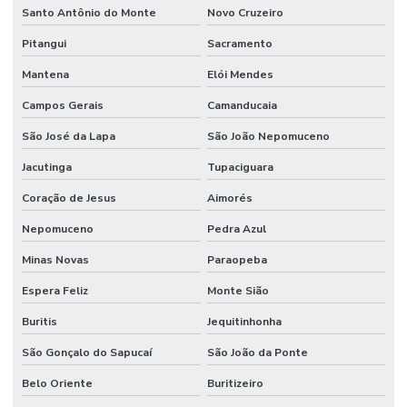
Santo Antônio do Monte
Novo Cruzeiro
Pitangui
Sacramento
Mantena
Elói Mendes
Campos Gerais
Camanducaia
São José da Lapa
São João Nepomuceno
Jacutinga
Tupaciguara
Coração de Jesus
Aimorés
Nepomuceno
Pedra Azul
Minas Novas
Paraopeba
Espera Feliz
Monte Sião
Buritis
Jequitinhonha
São Gonçalo do Sapucaí
São João da Ponte
Belo Oriente
Buritizeiro