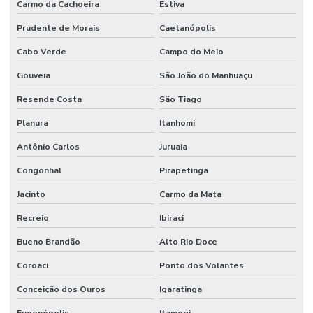
Carmo da Cachoeira
Estiva
Prudente de Morais
Caetanópolis
Cabo Verde
Campo do Meio
Gouveia
São João do Manhuaçu
Resende Costa
São Tiago
Planura
Itanhomi
Antônio Carlos
Juruaia
Congonhal
Pirapetinga
Jacinto
Carmo da Mata
Recreio
Ibiraci
Bueno Brandão
Alto Rio Doce
Coroaci
Ponto dos Volantes
Conceição dos Ouros
Igaratinga
Eugenópolis
Itamogi