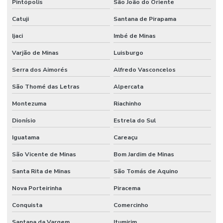
Pintópolis
São João do Oriente
Catuji
Santana de Pirapama
Ijaci
Imbé de Minas
Varjão de Minas
Luisburgo
Serra dos Aimorés
Alfredo Vasconcelos
São Thomé das Letras
Alpercata
Montezuma
Riachinho
Dionísio
Estrela do Sul
Iguatama
Careaçu
São Vicente de Minas
Bom Jardim de Minas
Santa Rita de Minas
São Tomás de Aquino
Nova Porteirinha
Piracema
Conquista
Comercinho
Santana da Vargem
Itumirim