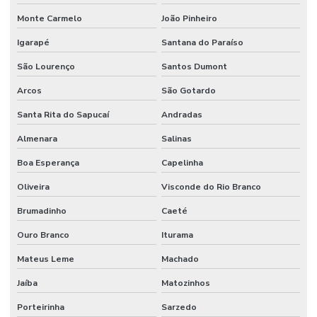
Monte Carmelo
João Pinheiro
Sistema de supressão de incêndio
Igarapé
Santana do Paraíso
Sistema vesda anti incêndio
São Lourenço
Santos Dumont
Sistemas hidráulicos industriais
Arcos
São Gotardo
Sistemas de incêndio
Santa Rita do Sapucaí
Andradas
Terraplenagem industrial
Almenara
Salinas
Tubulação de agua industrial
Boa Esperança
Capelinha
Tubulação para coifa industrial
Oliveira
Visconde do Rio Branco
Tubulação hidraulica industrial
Brumadinho
Caeté
Valor de projeto de combate a incêndio
Ouro Branco
Iturama
Valor projeto preventivo de incêndio
Mateus Leme
Machado
Jaíba
Matozinhos
Porteirinha
Sarzedo