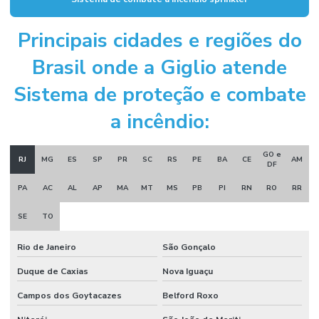
Instalação de sistema de alarme de incêndio
Principais cidades e regiões do
Instalação de sistema de combate a incêndio
Brasil onde a Giglio atende
Instalação de sistema de hidrantes
Sistema de proteção e combate
Instalação de sistema de incêndio
a incêndio:
Manutenção sistema de alarme de incêndio
Manutenção sistema de incêndio
GO e
RJ
MG
ES
SP
PR
SC
RS
PE
BA
CE
AM
DF
Montagem e desmontagem industrial
PA
AC
AL
AP
MA
MT
MS
PB
PI
RN
RO
RR
Montagem de estrutura metálica
SE
TO
Montagem industrial empresas
Rio de Janeiro
São Gonçalo
Obra civil industrial
Duque de Caxias
Nova Iguaçu
Orçamento projeto de combate a incêndio
Campos dos Goytacazes
Belford Roxo
Porta corta fogo industrial