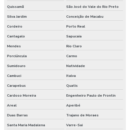
Reuso da água indústria
Quissamã
São José do Vale do Rio Preto
Reuso da água na indústria de alimentos
Silva Jardim
Conceição de Macabu
Sdai sistema de detecção e alarme de incêndio
Cordeiro
Porto Real
Serviço de instalação hidráulica industrial
Cantagalo
Sapucaia
Sistema de alarme e detecção de incêndio
Mendes
Rio Claro
Sistema de alarme contra incêndio
Porciúncula
Carmo
Sumidouro
Natividade
Sistema de alarme de incêndio convencional
Cambuci
Italva
Sistema de alarme de incêndio endereçável
Carapebus
Quatis
Sistema de alarme de incêndio sem fio
Cardoso Moreira
Engenheiro Paulo de Frontin
Sistema de alarme de incêndio industrial
Areal
Aperibé
Sistema de alarme de incêndio wifi
Duas Barras
Trajano de Moraes
Sistema de alarme de incêndio wireless
Santa Maria Madalena
Varre-Sai