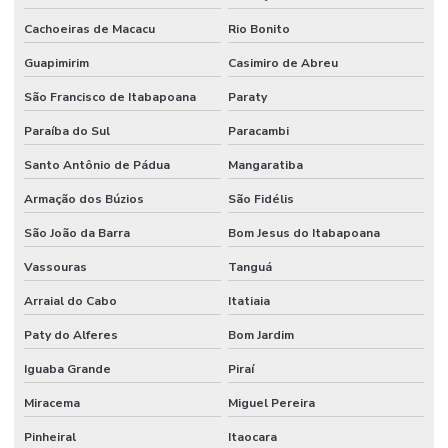
Projeto de prevenção e combate a incêndio e pânico
Cachoeiras de Macacu
Rio Bonito
Projeto de proteção contra incêndio
Guapimirim
Casimiro de Abreu
Projeto rede de sprinklers
São Francisco de Itabapoana
Paraty
Projeto de segurança contra incêndio e pânico
Paraíba do Sul
Paracambi
Projeto de sistema de combate a incêndio
Santo Antônio de Pádua
Mangaratiba
Projeto de sprinkler
Armação dos Búzios
São Fidélis
Projeto técnico corpo de bombeiros
São João da Barra
Bom Jesus do Itabapoana
Vassouras
Tanguá
Projeto de terraplanagem valor
Arraial do Cabo
Itatiaia
Projeto de terraplenagem
Paty do Alferes
Bom Jardim
Projeto de tubulação industrial
Iguaba Grande
Piraí
Projetos de prevenção de incêndio
Miracema
Miguel Pereira
Reuso de água industrial
Pinheiral
Itaocara