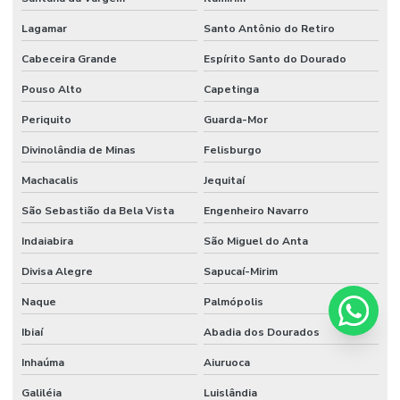
Lagamar
Santo Antônio do Retiro
Cabeceira Grande
Espírito Santo do Dourado
Pouso Alto
Capetinga
Periquito
Guarda-Mor
Divinolândia de Minas
Felisburgo
Machacalis
Jequitaí
São Sebastião da Bela Vista
Engenheiro Navarro
Indaiabira
São Miguel do Anta
Divisa Alegre
Sapucaí-Mirim
Naque
Palmópolis
Ibiaí
Abadia dos Dourados
Inhaúma
Aiuruoca
Galiléia
Luislândia