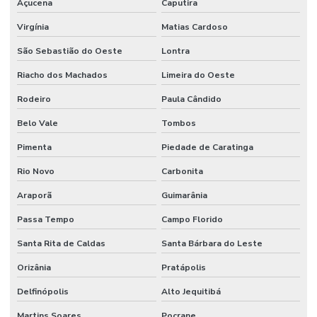
Açucena
Caputira
Virgínia
Matias Cardoso
São Sebastião do Oeste
Lontra
Riacho dos Machados
Limeira do Oeste
Rodeiro
Paula Cândido
Belo Vale
Tombos
Pimenta
Piedade de Caratinga
Rio Novo
Carbonita
Araporã
Guimarânia
Passa Tempo
Campo Florido
Santa Rita de Caldas
Santa Bárbara do Leste
Orizânia
Pratápolis
Delfinópolis
Alto Jequitibá
Martins Soares
Pocrane