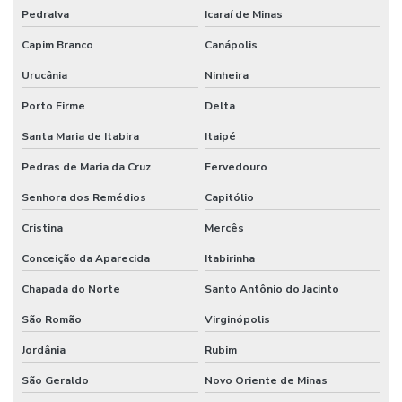
Pedralva
Icaraí de Minas
Capim Branco
Canápolis
Urucânia
Ninheira
Porto Firme
Delta
Santa Maria de Itabira
Itaipé
Pedras de Maria da Cruz
Fervedouro
Senhora dos Remédios
Capitólio
Cristina
Mercês
Conceição da Aparecida
Itabirinha
Chapada do Norte
Santo Antônio do Jacinto
São Romão
Virginópolis
Jordânia
Rubim
São Geraldo
Novo Oriente de Minas