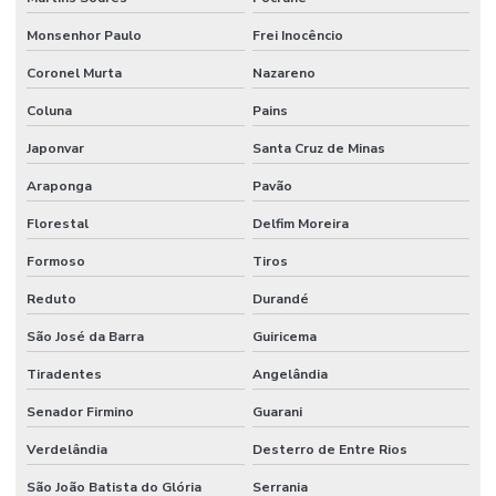
Monsenhor Paulo
Frei Inocêncio
Coronel Murta
Nazareno
Coluna
Pains
Japonvar
Santa Cruz de Minas
Araponga
Pavão
Florestal
Delfim Moreira
Formoso
Tiros
Reduto
Durandé
São José da Barra
Guiricema
Tiradentes
Angelândia
Senador Firmino
Guarani
Verdelândia
Desterro de Entre Rios
São João Batista do Glória
Serrania