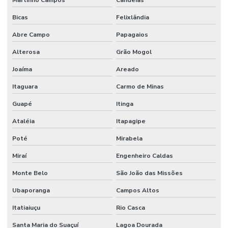
Bicas
Felixlândia
Abre Campo
Papagaios
Alterosa
Grão Mogol
Joaíma
Areado
Itaguara
Carmo de Minas
Guapé
Itinga
Ataléia
Itapagipe
Poté
Mirabela
Miraí
Engenheiro Caldas
Monte Belo
São João das Missões
Ubaporanga
Campos Altos
Itatiaiuçu
Rio Casca
Santa Maria do Suaçuí
Lagoa Dourada