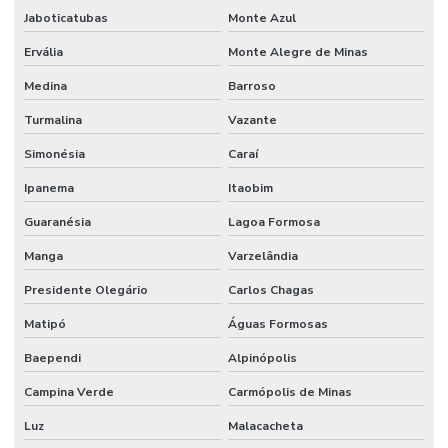
Jaboticatubas
Monte Azul
Ervália
Monte Alegre de Minas
Medina
Barroso
Turmalina
Vazante
Simonésia
Caraí
Ipanema
Itaobim
Guaranésia
Lagoa Formosa
Manga
Varzelândia
Presidente Olegário
Carlos Chagas
Matipó
Águas Formosas
Baependi
Alpinópolis
Campina Verde
Carmópolis de Minas
Luz
Malacacheta