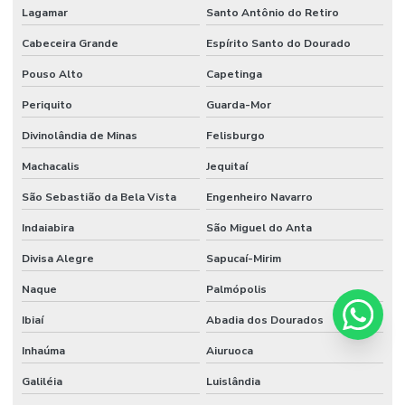
Lagamar
Santo Antônio do Retiro
Cabeceira Grande
Espírito Santo do Dourado
Pouso Alto
Capetinga
Periquito
Guarda-Mor
Divinolândia de Minas
Felisburgo
Machacalis
Jequitaí
São Sebastião da Bela Vista
Engenheiro Navarro
Indaiabira
São Miguel do Anta
Divisa Alegre
Sapucaí-Mirim
Naque
Palmópolis
Ibiaí
Abadia dos Dourados
Inhaúma
Aiuruoca
Galiléia
Luislândia