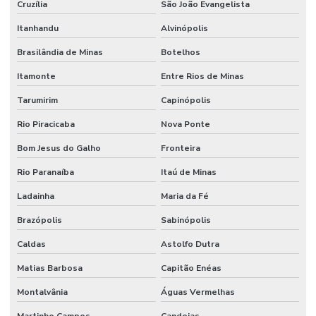
Cruzília
São João Evangelista
Itanhandu
Alvinópolis
Brasilândia de Minas
Botelhos
Itamonte
Entre Rios de Minas
Tarumirim
Capinópolis
Rio Piracicaba
Nova Ponte
Bom Jesus do Galho
Fronteira
Rio Paranaíba
Itaú de Minas
Ladainha
Maria da Fé
Brazópolis
Sabinópolis
Caldas
Astolfo Dutra
Matias Barbosa
Capitão Enéas
Montalvânia
Águas Vermelhas
Martinho Campos
Candeias