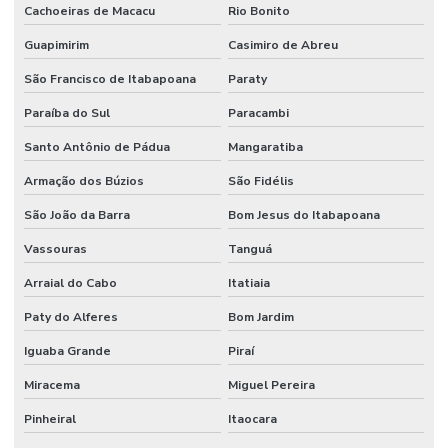
Cachoeiras de Macacu
Rio Bonito
Projeto de proteção contra incêndio
Guapimirim
Casimiro de Abreu
Projeto rede de sprinklers
São Francisco de Itabapoana
Paraty
Projeto de segurança contra incêndio e pânico
Paraíba do Sul
Paracambi
Projeto de sistema de combate a incêndio
Santo Antônio de Pádua
Mangaratiba
Projeto de sprinkler
Armação dos Búzios
São Fidélis
Projeto técnico corpo de bombeiros
São João da Barra
Bom Jesus do Itabapoana
Vassouras
Tanguá
Projeto de terraplanagem valor
Arraial do Cabo
Itatiaia
Projeto de terraplenagem
Paty do Alferes
Bom Jardim
Projeto de tubulação industrial
Iguaba Grande
Piraí
Projetos de prevenção de incêndio
Miracema
Miguel Pereira
Reuso de água industrial
Pinheiral
Itaocara
Reuso da água indústria