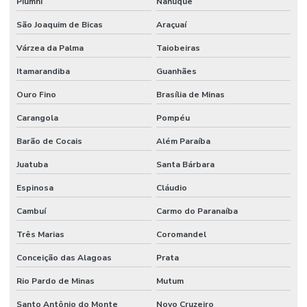
Piumhi
Nanuque
São Joaquim de Bicas
Araçuaí
Várzea da Palma
Taiobeiras
Itamarandiba
Guanhães
Ouro Fino
Brasília de Minas
Carangola
Pompéu
Barão de Cocais
Além Paraíba
Juatuba
Santa Bárbara
Espinosa
Cláudio
Cambuí
Carmo do Paranaíba
Três Marias
Coromandel
Conceição das Alagoas
Prata
Rio Pardo de Minas
Mutum
Santo Antônio do Monte
Novo Cruzeiro