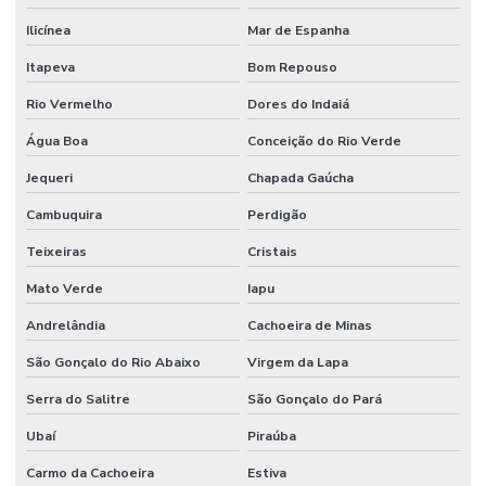
Ilicínea
Mar de Espanha
Itapeva
Bom Repouso
Rio Vermelho
Dores do Indaiá
Água Boa
Conceição do Rio Verde
Jequeri
Chapada Gaúcha
Cambuquira
Perdigão
Teixeiras
Cristais
Mato Verde
Iapu
Andrelândia
Cachoeira de Minas
São Gonçalo do Rio Abaixo
Virgem da Lapa
Serra do Salitre
São Gonçalo do Pará
Ubaí
Piraúba
Carmo da Cachoeira
Estiva