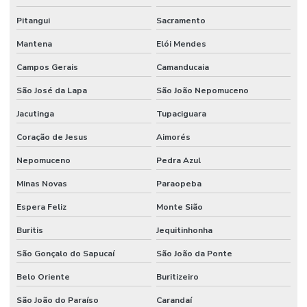
Pitangui
Sacramento
Mantena
Elói Mendes
Campos Gerais
Camanducaia
São José da Lapa
São João Nepomuceno
Jacutinga
Tupaciguara
Coração de Jesus
Aimorés
Nepomuceno
Pedra Azul
Minas Novas
Paraopeba
Espera Feliz
Monte Sião
Buritis
Jequitinhonha
São Gonçalo do Sapucaí
São João da Ponte
Belo Oriente
Buritizeiro
São João do Paraíso
Carandaí