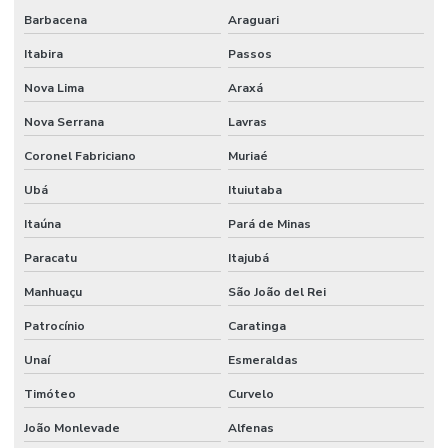
Sistema de detecção e alarme de incêndio sem fio
Barbacena
Araguari
Sistema de detecção e alarme de incêndio wireless
Itabira
Passos
Nova Lima
Araxá
Sistema detecção de incêndio
Nova Serrana
Lavras
Sistema de detecção de incêndio por aspiração
Coronel Fabriciano
Muriaé
Sistema de detecção de incêndio preços
Ubá
Ituiutaba
Sistema de hidrantes para combate a incêndio
Itaúna
Pará de Minas
Sistema de hidrantes contra incêndios
Paracatu
Itajubá
Sistema de hidrantes e sprinklers
Manhuaçu
São João del Rei
Sistema de iluminação de emergência
Patrocínio
Caratinga
Sistema contra incêndio bombas
Unaí
Esmeraldas
Sistema de incêndio empresa
Timóteo
Curvelo
Sistema de incêndio endereçável
João Monlevade
Alfenas