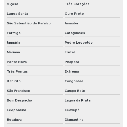
Sistema contra incêndio hidrantes
Viçosa
Três Corações
Lagoa Santa
Ouro Preto
Sistema contra incêndio hidráulico
São Sebastião do Paraíso
Janaúba
Sistema contra incêndio industrial
Formiga
Cataguases
Sistema de incêndio industrial
Januária
Pedro Leopoldo
Sistema contra incêndio sprinkler
Mariana
Frutal
Sistema de incêndio sprinkler
Ponte Nova
Pirapora
Sistema de prevenção contra incêndio
Três Pontas
Extrema
Sistema preventivo de incêndio
Itabirito
Congonhas
Sistema de proteção e combate a incêndio
São Francisco
Campo Belo
Sistema de proteção contra descargas atmosféricas
Bom Despacho
Lagoa da Prata
Sistema de proteção contra incêndio
Leopoldina
Guaxupé
Sistema de sprinkler
Bocaiuva
Diamantina