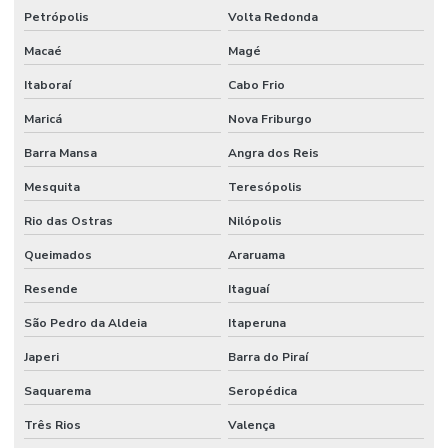
Petrópolis
Volta Redonda
Projeto de alarme de incêndio
Macaé
Magé
Projeto para aprovação corpo de bombeiros
Itaboraí
Cabo Frio
Projeto de combate a incêndio
Maricá
Nova Friburgo
Projeto de combate a incêndio valor
Barra Mansa
Angra dos Reis
Projeto corpo de bombeiros
Mesquita
Teresópolis
Projeto de detecção e alarme de incêndio
Rio das Ostras
Nilópolis
Projeto de hidrante
Queimados
Araruama
Resende
Itaguaí
Projeto contra incêndio
São Pedro da Aldeia
Itaperuna
Projeto de incêndio e pânico
Japeri
Barra do Piraí
Projeto de infraestrutura industrial
Saquarema
Seropédica
Projeto de montagem de estrutura metalica
Três Rios
Valença
Projeto de prevenção e combate a incêndio e pânico