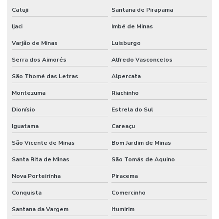
Catuji
Santana de Pirapama
Ijaci
Imbé de Minas
Varjão de Minas
Luisburgo
Serra dos Aimorés
Alfredo Vasconcelos
São Thomé das Letras
Alpercata
Montezuma
Riachinho
Dionísio
Estrela do Sul
Iguatama
Careaçu
São Vicente de Minas
Bom Jardim de Minas
Santa Rita de Minas
São Tomás de Aquino
Nova Porteirinha
Piracema
Conquista
Comercinho
Santana da Vargem
Itumirim