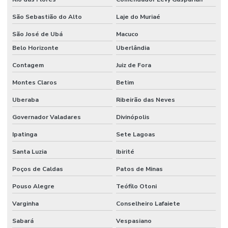
Sistema automático de detecção e supressão de incêndio
São Sebastião do Alto
Laje do Muriaé
Sistema de chuveiros automáticos sprinklers
São José de Ubá
Macuco
Belo Horizonte
Uberlândia
Sistema de combate à incêndio
Contagem
Juiz de Fora
Sistema de combate a incêndio por agentes gasosos
Montes Claros
Betim
Sistema de combate a incêndio automático
Uberaba
Ribeirão das Neves
Sistema de combate a incêndio em coifas
Governador Valadares
Divinópolis
Sistema de combate a incêndio em cozinha industrial
Ipatinga
Sete Lagoas
Sistema de combate a incêndio por espuma
Santa Luzia
Ibirité
Sistema de combate a incêndio hidrantes
Poços de Caldas
Patos de Minas
Sistema de combate a incêndio industrial
Pouso Alegre
Teófilo Otoni
Sistema de combate a incêndio sprinkler
Varginha
Conselheiro Lafaiete
Sistema de detecção e alarme
Sabará
Vespasiano