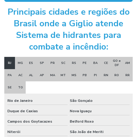
Principais cidades e regiões do
Instalação de sistema de combate a incêndio
Brasil onde a Giglio atende
Instalação de sistema de hidrantes
Sistema de hidrantes para
Instalação de sistema de incêndio
combate a incêndio:
Manutenção sistema de alarme de incêndio
Manutenção sistema de incêndio
GO e
RJ
MG
ES
SP
PR
SC
RS
PE
BA
CE
AM
DF
Montagem e desmontagem industrial
PA
AC
AL
AP
MA
MT
MS
PB
PI
RN
RO
RR
Montagem de estrutura metálica
SE
TO
Montagem industrial empresas
Rio de Janeiro
São Gonçalo
Obra civil industrial
Duque de Caxias
Nova Iguaçu
Orçamento projeto de combate a incêndio
Campos dos Goytacazes
Belford Roxo
Porta corta fogo industrial
Niterói
São João de Meriti
Porta corta fogo orçamento