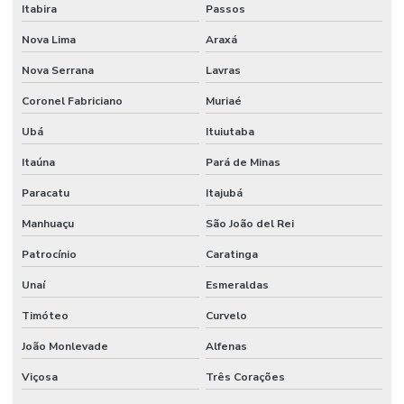
Itabira
Passos
Sistema de detecção e alarme de incêndio sem fio
Nova Lima
Araxá
Sistema de detecção e alarme de incêndio wireless
Nova Serrana
Lavras
Sistema detecção de incêndio
Coronel Fabriciano
Muriaé
Sistema de detecção de incêndio por aspiração
Ubá
Ituiutaba
Sistema de detecção de incêndio preços
Itaúna
Pará de Minas
Sistema de hidrantes para combate a incêndio
Paracatu
Itajubá
Sistema de hidrantes contra incêndios
Manhuaçu
São João del Rei
Sistema de hidrantes e sprinklers
Patrocínio
Caratinga
Sistema de iluminação de emergência
Unaí
Esmeraldas
Sistema contra incêndio bombas
Timóteo
Curvelo
Sistema de incêndio empresa
João Monlevade
Alfenas
Sistema de incêndio endereçável
Viçosa
Três Corações