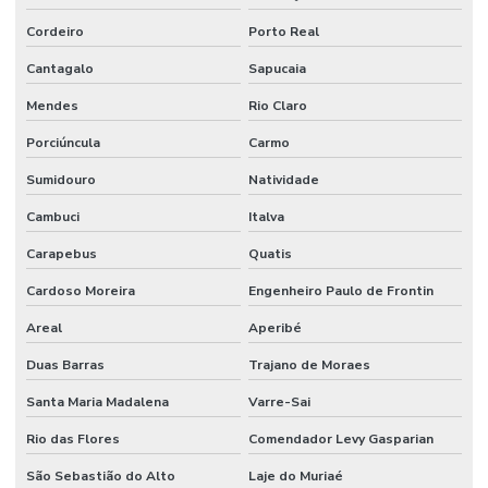
Reuso da água na indústria de alimentos
Cordeiro
Porto Real
Sdai sistema de detecção e alarme de incêndio
Cantagalo
Sapucaia
Serviço de instalação hidráulica industrial
Mendes
Rio Claro
Sistema de alarme e detecção de incêndio
Porciúncula
Carmo
Sumidouro
Natividade
Sistema de alarme contra incêndio
Cambuci
Italva
Sistema de alarme de incêndio convencional
Carapebus
Quatis
Sistema de alarme de incêndio endereçável
Cardoso Moreira
Engenheiro Paulo de Frontin
Sistema de alarme de incêndio sem fio
Areal
Aperibé
Sistema de alarme de incêndio industrial
Duas Barras
Trajano de Moraes
Sistema de alarme de incêndio wifi
Santa Maria Madalena
Varre-Sai
Sistema de alarme de incêndio wireless
Rio das Flores
Comendador Levy Gasparian
Sistema anti incêndio
São Sebastião do Alto
Laje do Muriaé