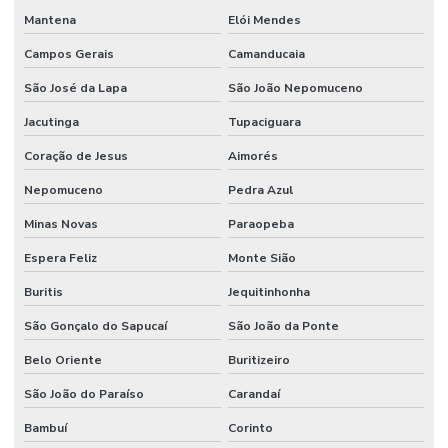
Mantena
Elói Mendes
Campos Gerais
Camanducaia
São José da Lapa
São João Nepomuceno
Jacutinga
Tupaciguara
Coração de Jesus
Aimorés
Nepomuceno
Pedra Azul
Minas Novas
Paraopeba
Espera Feliz
Monte Sião
Buritis
Jequitinhonha
São Gonçalo do Sapucaí
São João da Ponte
Belo Oriente
Buritizeiro
São João do Paraíso
Carandaí
Bambuí
Corinto