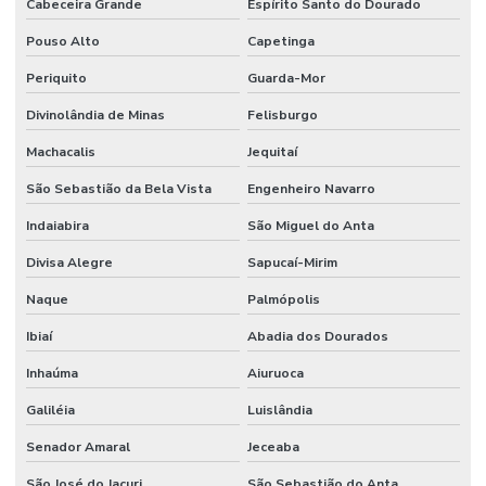
Cabeceira Grande
Espírito Santo do Dourado
Pouso Alto
Capetinga
Periquito
Guarda-Mor
Divinolândia de Minas
Felisburgo
Machacalis
Jequitaí
São Sebastião da Bela Vista
Engenheiro Navarro
Indaiabira
São Miguel do Anta
Divisa Alegre
Sapucaí-Mirim
Naque
Palmópolis
Ibiaí
Abadia dos Dourados
Inhaúma
Aiuruoca
Galiléia
Luislândia
Senador Amaral
Jeceaba
São José do Jacuri
São Sebastião do Anta