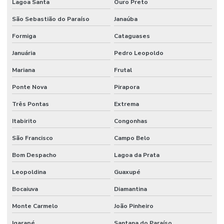
Lagoa Santa
Ouro Preto
Sistema contra incêndio hidrantes
São Sebastião do Paraíso
Janaúba
Sistema contra incêndio hidráulico
Formiga
Cataguases
Sistema contra incêndio industrial
Januária
Pedro Leopoldo
Sistema de incêndio industrial
Mariana
Frutal
Sistema contra incêndio sprinkler
Ponte Nova
Pirapora
Sistema de incêndio sprinkler
Três Pontas
Extrema
Sistema de prevenção contra incêndio
Itabirito
Congonhas
Sistema preventivo de incêndio
São Francisco
Campo Belo
Sistema de proteção e combate a incêndio
Bom Despacho
Lagoa da Prata
Sistema de proteção contra descargas atmosféricas
Leopoldina
Guaxupé
Sistema de proteção contra incêndio
Bocaiuva
Diamantina
Monte Carmelo
João Pinheiro
Sistema de sprinkler
Igarapé
Santana do Paraíso