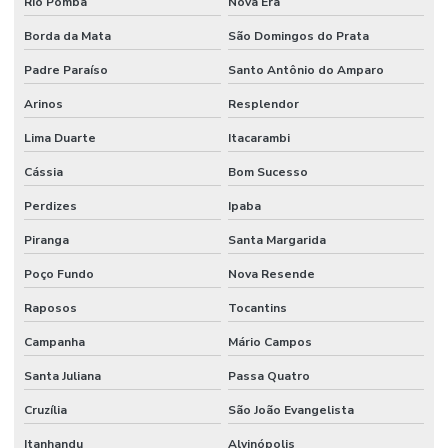
Rio Pomba
Nova Era
Borda da Mata
São Domingos do Prata
Padre Paraíso
Santo Antônio do Amparo
Arinos
Resplendor
Lima Duarte
Itacarambi
Cássia
Bom Sucesso
Perdizes
Ipaba
Piranga
Santa Margarida
Poço Fundo
Nova Resende
Raposos
Tocantins
Campanha
Mário Campos
Santa Juliana
Passa Quatro
Cruzília
São João Evangelista
Itanhandu
Alvinópolis