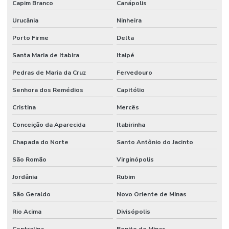
Capim Branco
Canápolis
Urucânia
Ninheira
Porto Firme
Delta
Santa Maria de Itabira
Itaipé
Pedras de Maria da Cruz
Fervedouro
Senhora dos Remédios
Capitólio
Cristina
Mercês
Conceição da Aparecida
Itabirinha
Chapada do Norte
Santo Antônio do Jacinto
São Romão
Virginópolis
Jordânia
Rubim
São Geraldo
Novo Oriente de Minas
Rio Acima
Divisópolis
Centralina
Bonito de Minas