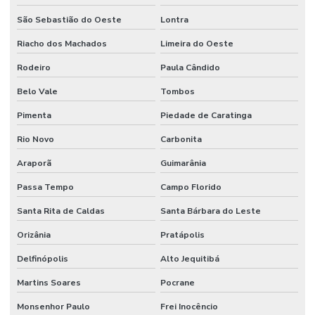
São Sebastião do Oeste
Lontra
Riacho dos Machados
Limeira do Oeste
Rodeiro
Paula Cândido
Belo Vale
Tombos
Pimenta
Piedade de Caratinga
Rio Novo
Carbonita
Araporã
Guimarânia
Passa Tempo
Campo Florido
Santa Rita de Caldas
Santa Bárbara do Leste
Orizânia
Pratápolis
Delfinópolis
Alto Jequitibá
Martins Soares
Pocrane
Monsenhor Paulo
Frei Inocêncio