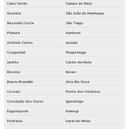
Cabo Verde
Campo do Meio
Gouveia
São João do Manhuaçu
Resende Costa
São Tiago
Planura
Itanhomi
Antônio Carlos
Juruaia
Congonhal
Pirapetinga
Jacinto
Carmo da Mata
Recreio
Ibiraci
Bueno Brandão
Alto Rio Doce
Coroaci
Ponto dos Volantes
Conceição dos Ouros
Igaratinga
Eugenópolis
Itamogi
Pedralva
Icaraí de Minas