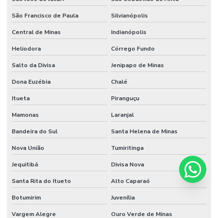
São Francisco de Paula
Silvianópolis
Central de Minas
Indianópolis
Heliodora
Córrego Fundo
Salto da Divisa
Jenipapo de Minas
Dona Euzébia
Chalé
Itueta
Piranguçu
Mamonas
Laranjal
Bandeira do Sul
Santa Helena de Minas
Nova União
Tumiritinga
Jequitibá
Divisa Nova
Santa Rita do Itueto
Alto Caparaó
Botumirim
Juvenília
Vargem Alegre
Ouro Verde de Minas