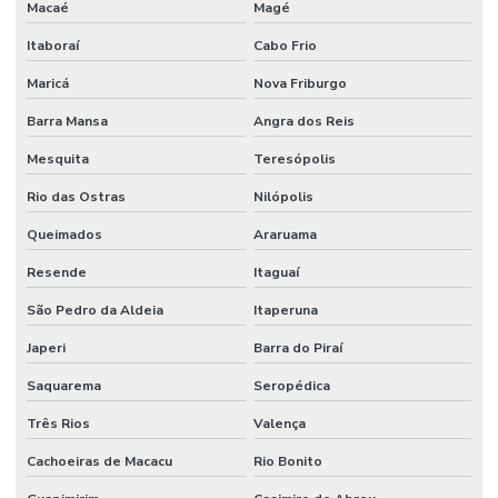
Macaé
Magé
Projeto de alarme de incêndio
Itaboraí
Cabo Frio
Projeto para aprovação corpo de bombeiros
Maricá
Nova Friburgo
Projeto de combate a incêndio
Barra Mansa
Angra dos Reis
Projeto de combate a incêndio valor
Mesquita
Teresópolis
Projeto corpo de bombeiros
Rio das Ostras
Nilópolis
Queimados
Araruama
Projeto de detecção e alarme de incêndio
Resende
Itaguaí
Projeto de hidrante
São Pedro da Aldeia
Itaperuna
Projeto contra incêndio
Japeri
Barra do Piraí
Projeto de incêndio e pânico
Saquarema
Seropédica
Projeto de infraestrutura industrial
Três Rios
Valença
Projeto de montagem de estrutura metalica
Cachoeiras de Macacu
Rio Bonito
Projeto de prevenção e combate a incêndio e pânico