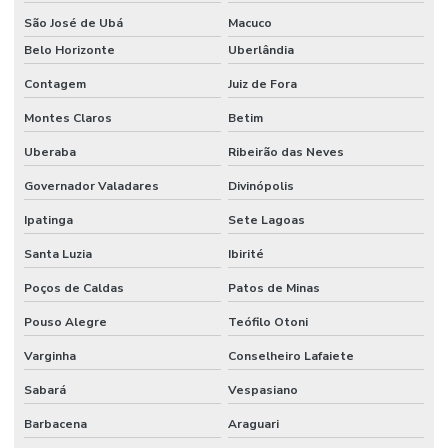
Sistema automático de detecção e supressão de incêndio
São José de Ubá
Macuco
Belo Horizonte
Uberlândia
Sistema de chuveiros automáticos sprinklers
Contagem
Juiz de Fora
Sistema de combate à incêndio
Montes Claros
Betim
Sistema de combate a incêndio por agentes gasosos
Uberaba
Ribeirão das Neves
Sistema de combate a incêndio automático
Governador Valadares
Divinópolis
Sistema de combate a incêndio em coifas
Ipatinga
Sete Lagoas
Sistema de combate a incêndio em cozinha industrial
Santa Luzia
Ibirité
Sistema de combate a incêndio por espuma
Poços de Caldas
Patos de Minas
Sistema de combate a incêndio hidrantes
Pouso Alegre
Teófilo Otoni
Sistema de combate a incêndio industrial
Varginha
Conselheiro Lafaiete
Sistema de combate a incêndio sprinkler
Sabará
Vespasiano
Sistema de detecção e alarme
Barbacena
Araguari