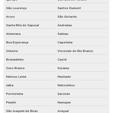
Sistema de supressão de incêndio
São Lourenço
Santos Dumont
Sistema vesda anti incêndio
Arcos
São Gotardo
Sistemas hidráulicos industriais
Santa Rita do Sapucaí
Andradas
Sistemas de incêndio
Almenara
Salinas
Terraplenagem industrial
Boa Esperança
Capelinha
Tubulação de agua industrial
Oliveira
Visconde do Rio Branco
Tubulação para coifa industrial
Brumadinho
Caeté
Tubulação hidraulica industrial
Ouro Branco
Iturama
Valor de projeto de combate a incêndio
Mateus Leme
Machado
Valor projeto preventivo de incêndio
Jaíba
Matozinhos
Porteirinha
Sarzedo
Piumhi
Nanuque
São Joaquim de Bicas
Araçuaí