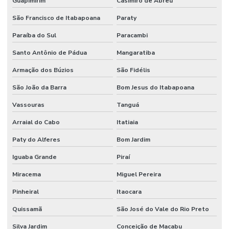
Guapimirim
Casimiro de Abreu
Projeto de proteção contra incêndio
São Francisco de Itabapoana
Paraty
Projeto rede de sprinklers
Paraíba do Sul
Paracambi
Projeto de segurança contra incêndio e pânico
Santo Antônio de Pádua
Mangaratiba
Projeto de sistema de combate a incêndio
Armação dos Búzios
São Fidélis
Projeto de sprinkler
São João da Barra
Bom Jesus do Itabapoana
Vassouras
Tanguá
Projeto técnico corpo de bombeiros
Arraial do Cabo
Itatiaia
Projeto de terraplanagem valor
Paty do Alferes
Bom Jardim
Projeto de terraplenagem
Iguaba Grande
Piraí
Projeto de tubulação industrial
Miracema
Miguel Pereira
Projetos de prevenção de incêndio
Pinheiral
Itaocara
Reuso de água industrial
Quissamã
São José do Vale do Rio Preto
Reuso da água indústria
Silva Jardim
Conceição de Macabu