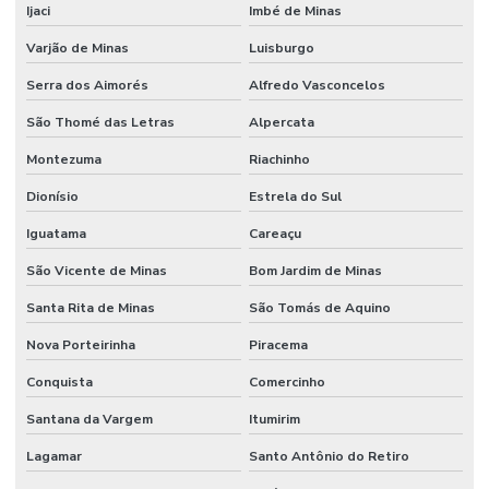
Ijaci
Imbé de Minas
Varjão de Minas
Luisburgo
Serra dos Aimorés
Alfredo Vasconcelos
São Thomé das Letras
Alpercata
Montezuma
Riachinho
Dionísio
Estrela do Sul
Iguatama
Careaçu
São Vicente de Minas
Bom Jardim de Minas
Santa Rita de Minas
São Tomás de Aquino
Nova Porteirinha
Piracema
Conquista
Comercinho
Santana da Vargem
Itumirim
Lagamar
Santo Antônio do Retiro