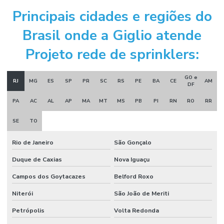
Principais cidades e regiões do
Instalação de sistema de combate a incêndio
Brasil onde a Giglio atende
Instalação de sistema de hidrantes
Projeto rede de sprinklers:
Instalação de sistema de incêndio
Manutenção sistema de alarme de incêndio
GO e
RJ
MG
ES
SP
PR
SC
RS
PE
BA
CE
AM
DF
Manutenção sistema de incêndio
PA
AC
AL
AP
MA
MT
MS
PB
PI
RN
RO
RR
Montagem e desmontagem industrial
SE
TO
Montagem de estrutura metálica
Rio de Janeiro
São Gonçalo
Montagem industrial empresas
Duque de Caxias
Nova Iguaçu
Obra civil industrial
Campos dos Goytacazes
Belford Roxo
Orçamento projeto de combate a incêndio
Niterói
São João de Meriti
Porta corta fogo industrial
Petrópolis
Volta Redonda
Porta corta fogo orçamento