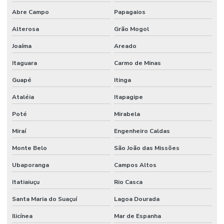
Abre Campo
Papagaios
Alterosa
Grão Mogol
Joaíma
Areado
Itaguara
Carmo de Minas
Guapé
Itinga
Ataléia
Itapagipe
Poté
Mirabela
Miraí
Engenheiro Caldas
Monte Belo
São João das Missões
Ubaporanga
Campos Altos
Itatiaiuçu
Rio Casca
Santa Maria do Suaçuí
Lagoa Dourada
Ilicínea
Mar de Espanha