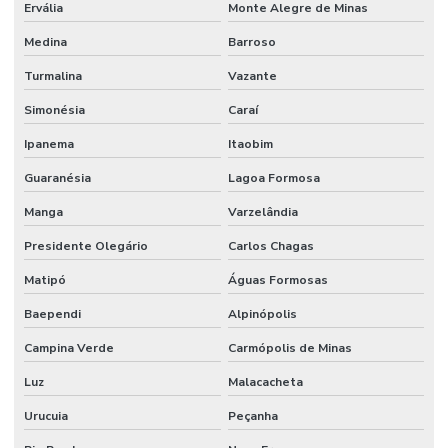
Ervália
Monte Alegre de Minas
Medina
Barroso
Turmalina
Vazante
Simonésia
Caraí
Ipanema
Itaobim
Guaranésia
Lagoa Formosa
Manga
Varzelândia
Presidente Olegário
Carlos Chagas
Matipó
Águas Formosas
Baependi
Alpinópolis
Campina Verde
Carmópolis de Minas
Luz
Malacacheta
Urucuia
Peçanha